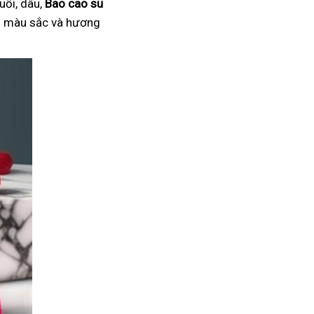
uối, dâu,
Bao cao su
ại màu sắc và hương