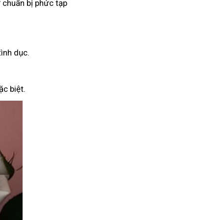
 chuẩn bị phức tạp
tình dục.
c biệt.