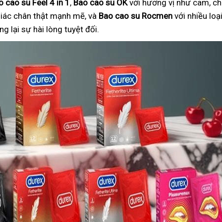
o cao su Feel 4 in 1
,
Bao cao su OK
với hương vị như cam, ch
iác chân thật mạnh mẽ, và
Bao cao su Rocmen
với nhiều lo
 lại sự hài lòng tuyệt đối.