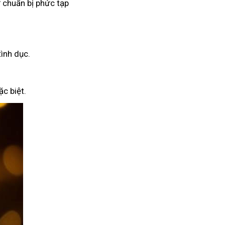
 chuẩn bị phức tạp
tình dục.
c biệt.