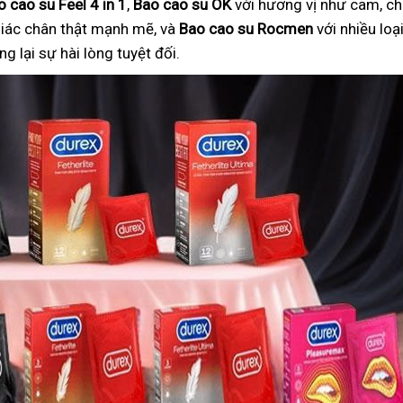
o cao su Feel 4 in 1
,
Bao cao su OK
với hương vị như cam, ch
iác chân thật mạnh mẽ, và
Bao cao su Rocmen
với nhiều lo
 lại sự hài lòng tuyệt đối.