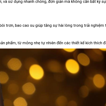
i, và sử dụng nhanh chóng, đơn giản mà không cần bất kỳ sự
ôi trơn, bao cao su giúp tăng sự hài lòng trong trải nghiệm 
ản phẩm, từ mỏng nhẹ tự nhiên đến các thiết kế kích thích đặ