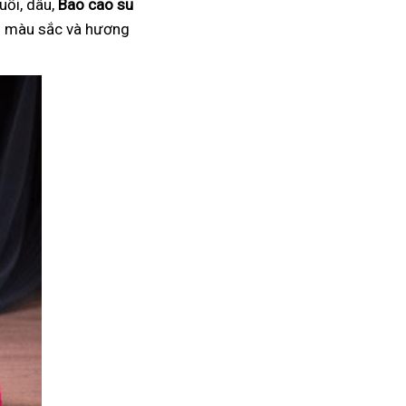
uối, dâu,
Bao cao su
ại màu sắc và hương