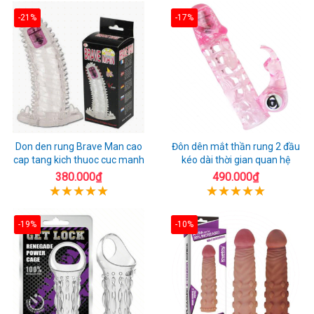
-21%
-17%
Don den rung Brave Man cao
Đôn dên mắt thần rung 2 đầu
cap tang kich thuoc cuc manh
kéo dài thời gian quan hệ
380.000₫
490.000₫
-19%
-10%