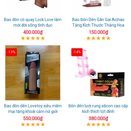
Bao đôn có quay Lock Love làm
Bao Đôn Dên Gân Gai Aichao
mới đời sống tình dục
Tăng Kích Thước Thăng Hoa
400.000₫
150.000₫
-13%
-14%
Bao đôn dên Lovetoy siêu mềm
Đôn dên lưới rung silicon cao cấp
mại tăng khoái cảm nữ giới
kích thích tột đỉnh
550.000₫
380.000₫