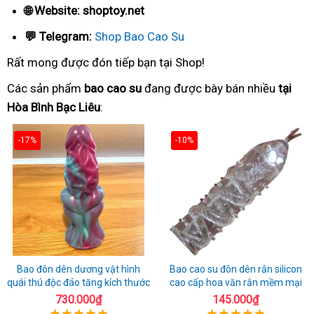
🌐 Website: shoptoy.net
💬 Telegram:
Shop Bao Cao Su
Rất mong được đón tiếp bạn tại Shop!
Các sản phẩm
bao cao su
đang được bày bán nhiều
tại
Hòa Bình Bạc Liêu
:
-17%
-10%
Bao đôn dên dương vật hình
Bao cao su đôn dên rắn silicon
quái thú độc đáo tăng kích thước
cao cấp hoa văn rắn mềm mại
730.000₫
145.000₫