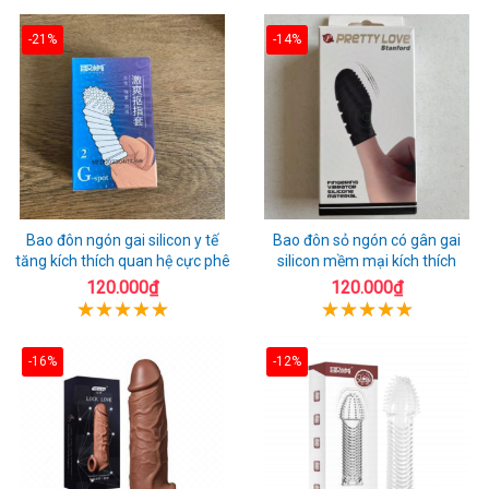
-21%
-14%
Bao đôn ngón gai silicon y tế
Bao đôn sỏ ngón có gân gai
tăng kích thích quan hệ cực phê
silicon mềm mại kích thích
120.000₫
120.000₫
-16%
-12%