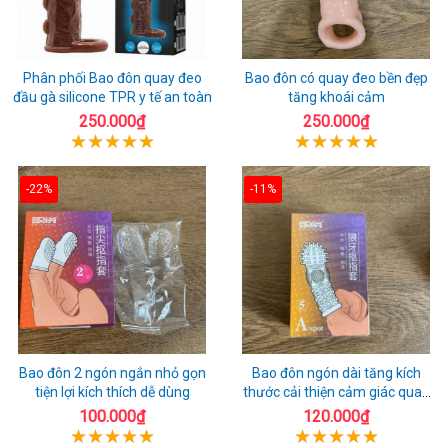
Phân phối Bao đôn quay đeo
Bao đôn có quay đeo bền đẹp
đầu gà silicone TPR y tế an toàn
tăng khoái cảm
250.000₫
250.000₫
-22%
-11%
Bao đôn 2 ngón ngắn nhỏ gọn
Bao đôn ngón dài tăng kích
tiện lợi kích thích dễ dùng
thước cải thiện cảm giác quan
hệ
100.000₫
120.000₫