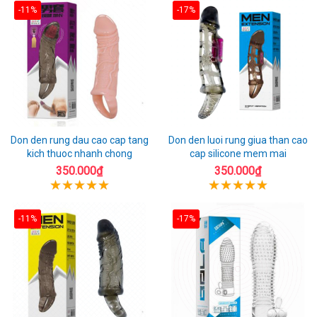
-11%
-17%
Don den rung dau cao cap tang
Don den luoi rung giua than cao
kich thuoc nhanh chong
cap silicone mem mai
350.000₫
350.000₫
-11%
-17%