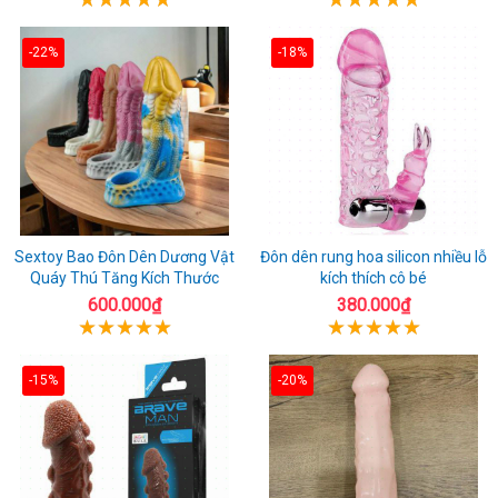
-22%
-18%
Sextoy Bao Đôn Dên Dương Vật
Đôn dên rung hoa silicon nhiều lỗ
Quáy Thú Tăng Kích Thước
kích thích cô bé
600.000₫
380.000₫
-15%
-20%