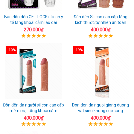
Bao đôn dên GET LOCK silicon y
Đôn dên Silicon cao cấp tăng
tế tăng khoái cảm lâu dài
kích thước tự nhiên an toàn
270.000₫
400.000₫
-10%
-19%
Đôn dên da người silicon cao cấp
Don den da nguoi giong duong
mềm mại tăng khoái cảm
vat sieu khung cuc sung
400.000₫
400.000₫