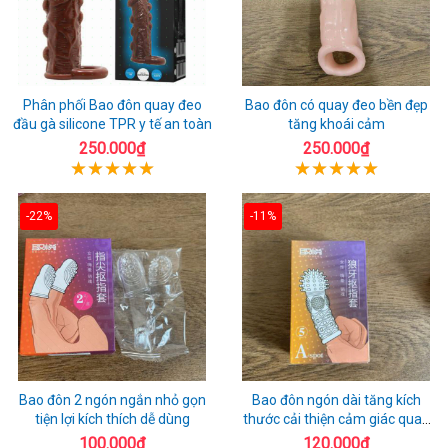
Phân phối Bao đôn quay đeo
Bao đôn có quay đeo bền đẹp
đầu gà silicone TPR y tế an toàn
tăng khoái cảm
250.000₫
250.000₫
-22%
-11%
Bao đôn 2 ngón ngắn nhỏ gọn
Bao đôn ngón dài tăng kích
tiện lợi kích thích dễ dùng
thước cải thiện cảm giác quan
hệ
100.000₫
120.000₫