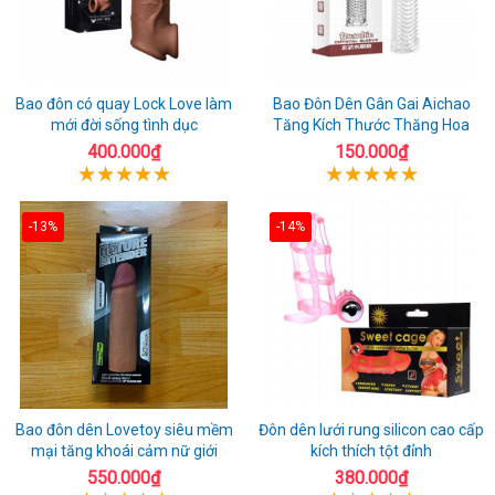
Bao đôn có quay Lock Love làm
Bao Đôn Dên Gân Gai Aichao
mới đời sống tình dục
Tăng Kích Thước Thăng Hoa
400.000₫
150.000₫
-13%
-14%
Bao đôn dên Lovetoy siêu mềm
Đôn dên lưới rung silicon cao cấp
mại tăng khoái cảm nữ giới
kích thích tột đỉnh
550.000₫
380.000₫