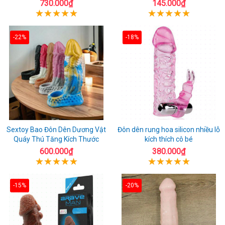
730.000₫
145.000₫
-22%
-18%
Sextoy Bao Đôn Dên Dương Vật
Đôn dên rung hoa silicon nhiều lỗ
Quáy Thú Tăng Kích Thước
kích thích cô bé
600.000₫
380.000₫
-15%
-20%