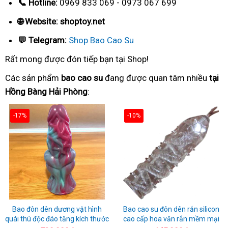
📞 Hotline:
0969 833 069 - 0973 067 699
🌐 Website: shoptoy.net
💬 Telegram:
Shop Bao Cao Su
Rất mong được đón tiếp bạn tại Shop!
Các sản phẩm
bao cao su
đang được quan tâm nhiều
tại
Hồng Bàng Hải Phòng
:
-17%
-10%
Bao đôn dên dương vật hình
Bao cao su đôn dên rắn silicon
quái thú độc đáo tăng kích thước
cao cấp hoa văn rắn mềm mại