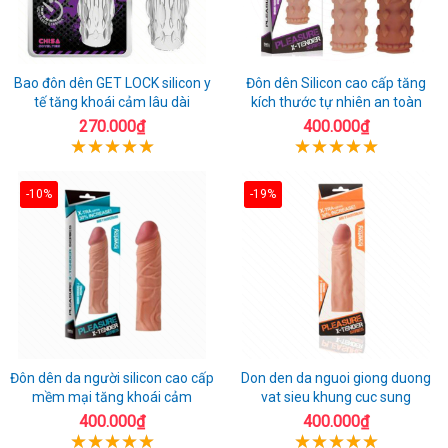
Bao đôn dên GET LOCK silicon y
Đôn dên Silicon cao cấp tăng
tế tăng khoái cảm lâu dài
kích thước tự nhiên an toàn
270.000₫
400.000₫
-10%
-19%
Đôn dên da người silicon cao cấp
Don den da nguoi giong duong
mềm mại tăng khoái cảm
vat sieu khung cuc sung
400.000₫
400.000₫