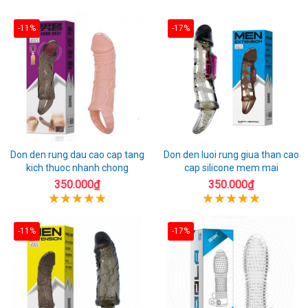
-11%
-17%
Don den rung dau cao cap tang
Don den luoi rung giua than cao
kich thuoc nhanh chong
cap silicone mem mai
350.000₫
350.000₫
-11%
-17%