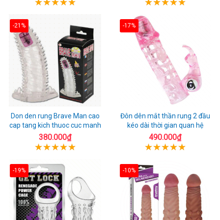
-21%
-17%
Don den rung Brave Man cao
Đôn dên mắt thần rung 2 đầu
cap tang kich thuoc cuc manh
kéo dài thời gian quan hệ
380.000₫
490.000₫
-19%
-10%