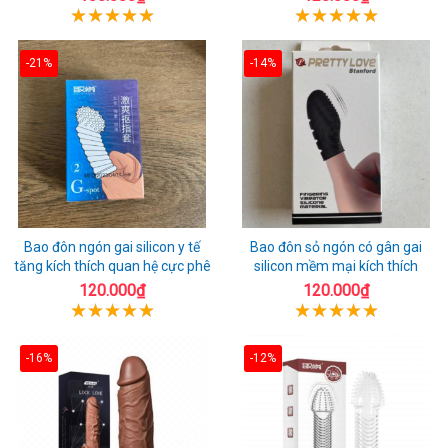
-21%
-14%
Bao đôn ngón gai silicon y tế
Bao đôn sỏ ngón có gân gai
tăng kích thích quan hệ cực phê
silicon mềm mại kích thích
120.000₫
120.000₫
-16%
-12%