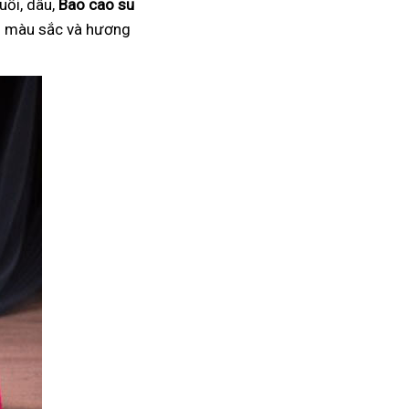
uối, dâu,
Bao cao su
ại màu sắc và hương