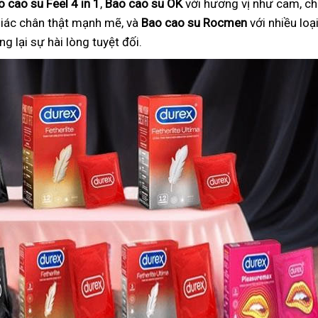
o cao su Feel 4 in 1
,
Bao cao su OK
với hương vị như cam, ch
iác chân thật mạnh mẽ, và
Bao cao su Rocmen
với nhiều lo
 lại sự hài lòng tuyệt đối.