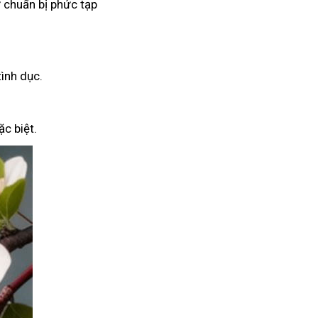
 chuẩn bị phức tạp
tình dục.
c biệt.