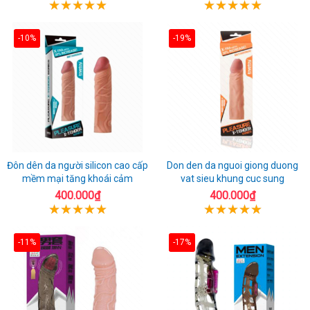
-10%
-19%
Đôn dên da người silicon cao cấp
Don den da nguoi giong duong
mềm mại tăng khoái cảm
vat sieu khung cuc sung
400.000₫
400.000₫
-11%
-17%