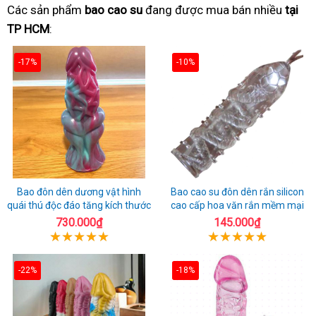
Các sản phẩm
bao cao su
đang được mua bán nhiều
tại
TP HCM
:
-17%
-10%
Bao đôn dên dương vật hình
Bao cao su đôn dên rắn silicon
quái thú độc đáo tăng kích thước
cao cấp hoa văn rắn mềm mại
730.000₫
145.000₫
-22%
-18%