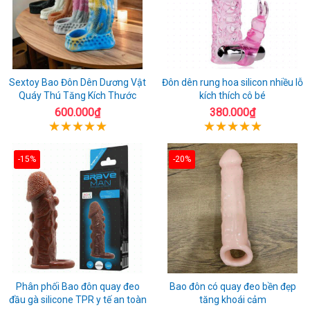
Sextoy Bao Đôn Dên Dương Vật
Đôn dên rung hoa silicon nhiều lỗ
Quáy Thú Tăng Kích Thước
kích thích cô bé
600.000₫
380.000₫
-15%
-20%
Phân phối Bao đôn quay đeo
Bao đôn có quay đeo bền đẹp
đầu gà silicone TPR y tế an toàn
tăng khoái cảm