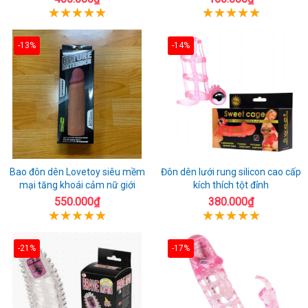
-13%
-14%
Bao đôn dên Lovetoy siêu mềm
Đôn dên lưới rung silicon cao cấp
mại tăng khoái cảm nữ giới
kích thích tột đỉnh
550.000₫
380.000₫
-21%
-17%