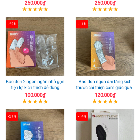
250.000₫
250.000₫
-22%
-11%
Bao đôn 2 ngón ngắn nhỏ gọn
Bao đôn ngón dài tăng kích
tiện lợi kích thích dễ dùng
thước cải thiện cảm giác quan
hệ
100.000₫
120.000₫
-21%
-14%