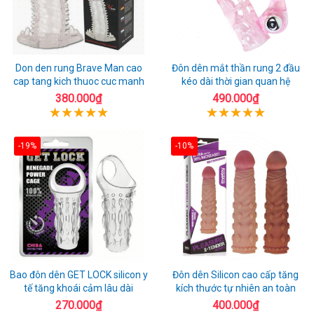
Don den rung Brave Man cao
Đôn dên mắt thần rung 2 đầu
cap tang kich thuoc cuc manh
kéo dài thời gian quan hệ
380.000₫
490.000₫
-19%
-10%
Bao đôn dên GET LOCK silicon y
Đôn dên Silicon cao cấp tăng
tế tăng khoái cảm lâu dài
kích thước tự nhiên an toàn
270.000₫
400.000₫