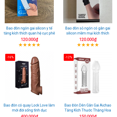
Bao đôn ngón gai silicon y tế
Bao đôn sỏ ngón có gân gai
tăng kích thích quan hệ cực phê
silicon mềm mại kích thích
120.000₫
120.000₫
-16%
-12%
Bao đôn có quay Lock Love làm
Bao Đôn Dên Gân Gai Aichao
mới đời sống tình dục
Tăng Kích Thước Thăng Hoa
400.000₫
150.000₫