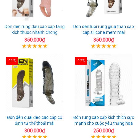
Don den rung dau cao cap tang
Don den luoi rung giua than cao
kich thuoc nhanh chong
cap silicone mem mai
350.000₫
350.000₫
-11%
-17%
Đôn dên quai đeo cao cấp cố
Đôn rung cao cấp kích thích cực
định tư thế thoải mái
mạnh cho cuộc yêu thăng hoa
300.000₫
250.000₫