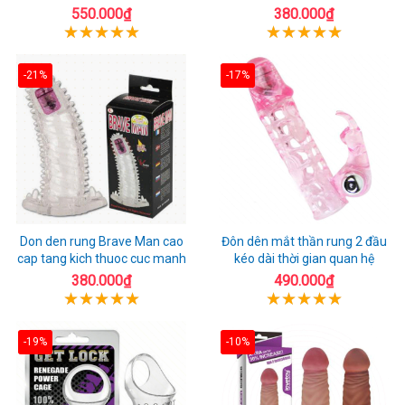
550.000₫
380.000₫
-21%
-17%
Don den rung Brave Man cao
Đôn dên mắt thần rung 2 đầu
cap tang kich thuoc cuc manh
kéo dài thời gian quan hệ
380.000₫
490.000₫
-19%
-10%