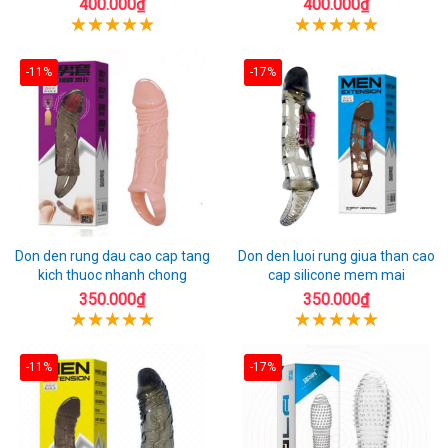
400.000₫
400.000₫
-11%
-17%
Don den rung dau cao cap tang
Don den luoi rung giua than cao
kich thuoc nhanh chong
cap silicone mem mai
350.000₫
350.000₫
-11%
-17%