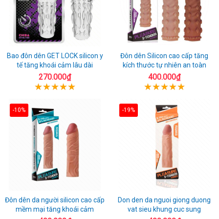
Bao đôn dên GET LOCK silicon y
Đôn dên Silicon cao cấp tăng
tế tăng khoái cảm lâu dài
kích thước tự nhiên an toàn
270.000₫
400.000₫
-10%
-19%
Đôn dên da người silicon cao cấp
Don den da nguoi giong duong
mềm mại tăng khoái cảm
vat sieu khung cuc sung