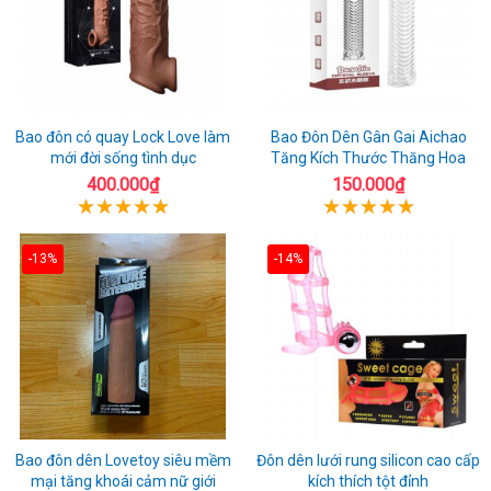
Bao đôn có quay Lock Love làm
Bao Đôn Dên Gân Gai Aichao
mới đời sống tình dục
Tăng Kích Thước Thăng Hoa
400.000₫
150.000₫
-13%
-14%
Bao đôn dên Lovetoy siêu mềm
Đôn dên lưới rung silicon cao cấp
mại tăng khoái cảm nữ giới
kích thích tột đỉnh