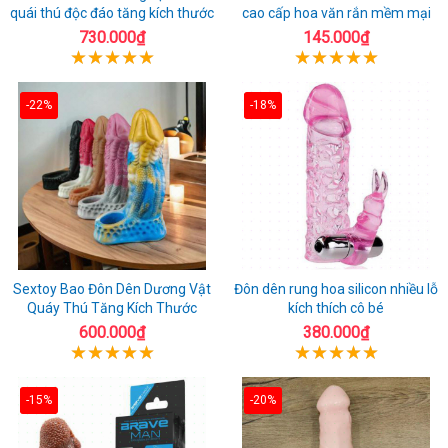
quái thú độc đáo tăng kích thước
cao cấp hoa văn rắn mềm mại
730.000₫
145.000₫
-22%
-18%
Sextoy Bao Đôn Dên Dương Vật
Đôn dên rung hoa silicon nhiều lỗ
Quáy Thú Tăng Kích Thước
kích thích cô bé
600.000₫
380.000₫
-15%
-20%