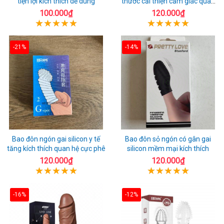
tiện lợi kích thích dễ dùng
thước cải thiện cảm giác quan
hệ
100.000₫
120.000₫
-21%
-14%
Bao đôn ngón gai silicon y tế
Bao đôn sỏ ngón có gân gai
tăng kích thích quan hệ cực phê
silicon mềm mại kích thích
120.000₫
120.000₫
-16%
-12%