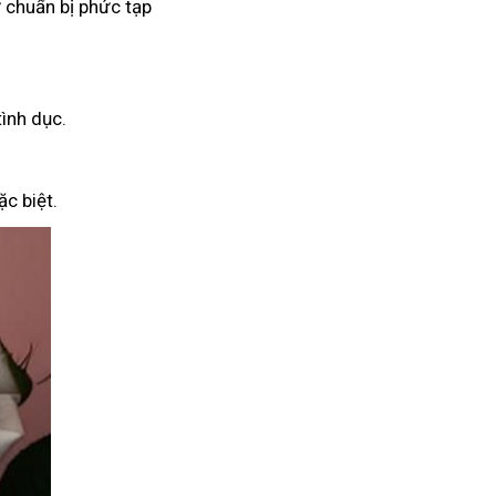
 chuẩn bị phức tạp
tình dục.
c biệt.