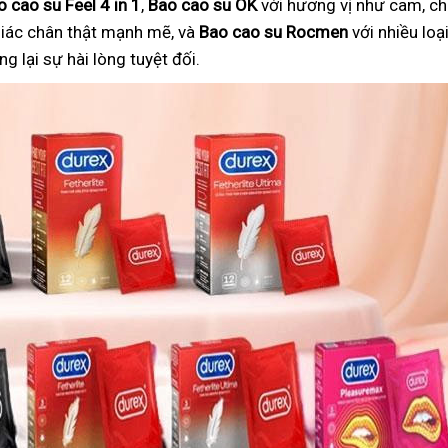
o cao su Feel 4 in 1
,
Bao cao su OK
với hương vị như cam, ch
iác chân thật mạnh mẽ, và
Bao cao su Rocmen
với nhiều lo
 lại sự hài lòng tuyệt đối.