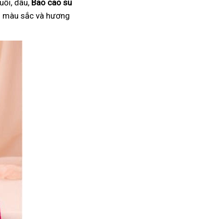
uối, dâu,
Bao cao su
ại màu sắc và hương