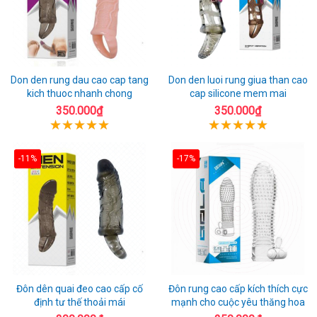
Don den rung dau cao cap tang
Don den luoi rung giua than cao
kich thuoc nhanh chong
cap silicone mem mai
350.000₫
350.000₫
-11%
-17%
Đôn dên quai đeo cao cấp cố
Đôn rung cao cấp kích thích cực
định tư thế thoải mái
mạnh cho cuộc yêu thăng hoa