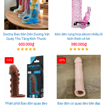
Sextoy Bao Đôn Dên Dương Vật
Đôn dên rung hoa silicon nhiều lỗ
Quáy Thú Tăng Kích Thước
kích thích cô bé
600.000₫
380.000₫
-15%
-20%
Phân phối Bao đôn quay đeo
Bao đôn có quay đeo bền đẹp