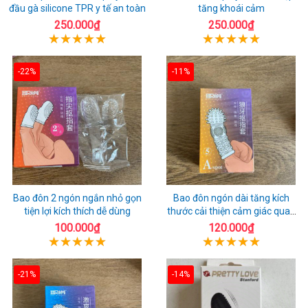
đầu gà silicone TPR y tế an toàn
tăng khoái cảm
250.000₫
250.000₫
-22%
-11%
Bao đôn 2 ngón ngắn nhỏ gọn
Bao đôn ngón dài tăng kích
tiện lợi kích thích dễ dùng
thước cải thiện cảm giác quan
hệ
100.000₫
120.000₫
-21%
-14%