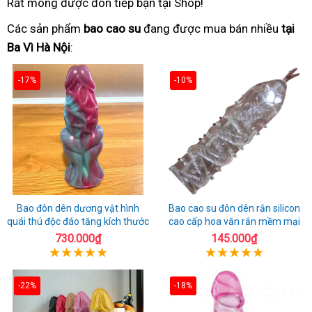
Rất mong được đón tiếp bạn tại Shop!
Các sản phẩm
bao cao su
đang được mua bán nhiều
tại
Ba Vì Hà Nội
:
-17%
-10%
Bao đôn dên dương vật hình
Bao cao su đôn dên rắn silicon
quái thú độc đáo tăng kích thước
cao cấp hoa văn rắn mềm mại
730.000₫
145.000₫
-22%
-18%