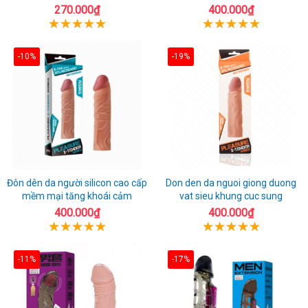
270.000₫
400.000₫
-10%
-19%
Đôn dên da người silicon cao cấp
Don den da nguoi giong duong
mềm mại tăng khoái cảm
vat sieu khung cuc sung
400.000₫
400.000₫
-11%
-17%