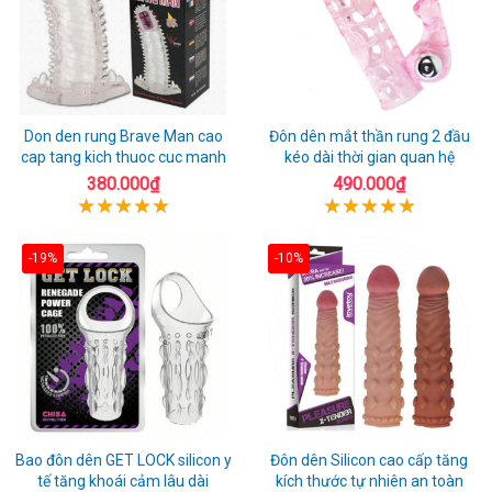
Don den rung Brave Man cao
Đôn dên mắt thần rung 2 đầu
cap tang kich thuoc cuc manh
kéo dài thời gian quan hệ
380.000₫
490.000₫
-19%
-10%
Bao đôn dên GET LOCK silicon y
Đôn dên Silicon cao cấp tăng
tế tăng khoái cảm lâu dài
kích thước tự nhiên an toàn