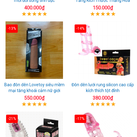
mới đời sống tình dục
Tăng Kích Thước Thăng Hoa
400.000₫
150.000₫
-13%
-14%
Bao đôn dên Lovetoy siêu mềm
Đôn dên lưới rung silicon cao cấp
mại tăng khoái cảm nữ giới
kích thích tột đỉnh
550.000₫
380.000₫
-21%
-17%