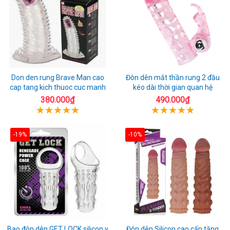
Don den rung Brave Man cao
Đôn dên mắt thần rung 2 đầu
cap tang kich thuoc cuc manh
kéo dài thời gian quan hệ
380.000₫
490.000₫
-19%
-10%
Bao đôn dên GET LOCK silicon y
Đôn dên Silicon cao cấp tăng