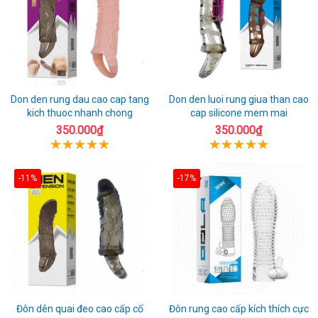
Don den rung dau cao cap tang
Don den luoi rung giua than cao
kich thuoc nhanh chong
cap silicone mem mai
350.000₫
350.000₫
-11%
-17%
Đôn dên quai đeo cao cấp cố
Đôn rung cao cấp kích thích cực