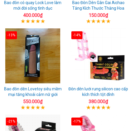
Bao đôn có quay Lock Love làm
Bao Đôn Dên Gân Gai Aichao
mới đời sống tình dục
Tăng Kích Thước Thăng Hoa
400.000₫
150.000₫
-13%
-14%
Bao đôn dên Lovetoy siêu mềm
Đôn dên lưới rung silicon cao cấp
mại tăng khoái cảm nữ giới
kích thích tột đỉnh
550.000₫
380.000₫
-21%
-17%