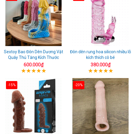
Sextoy Bao Đôn Dên Dương Vật
Đôn dên rung hoa silicon nhiều lỗ
Quáy Thú Tăng Kích Thước
kích thích cô bé
600.000₫
380.000₫
-15%
-20%