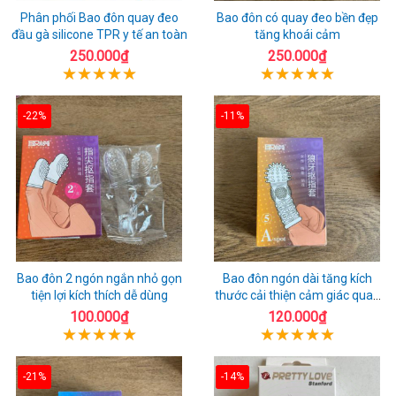
Phân phối Bao đôn quay đeo
Bao đôn có quay đeo bền đẹp
đầu gà silicone TPR y tế an toàn
tăng khoái cảm
250.000₫
250.000₫
-22%
-11%
Bao đôn 2 ngón ngắn nhỏ gọn
Bao đôn ngón dài tăng kích
tiện lợi kích thích dễ dùng
thước cải thiện cảm giác quan
hệ
100.000₫
120.000₫
-21%
-14%