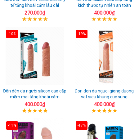
tế tăng khoái cảm lâu dài
kích thước tự nhiên an toàn
270.000₫
400.000₫
-10%
-19%
Đôn dên da người silicon cao cấp
Don den da nguoi giong duong
mềm mại tăng khoái cảm
vat sieu khung cuc sung
400.000₫
400.000₫
-11%
-17%