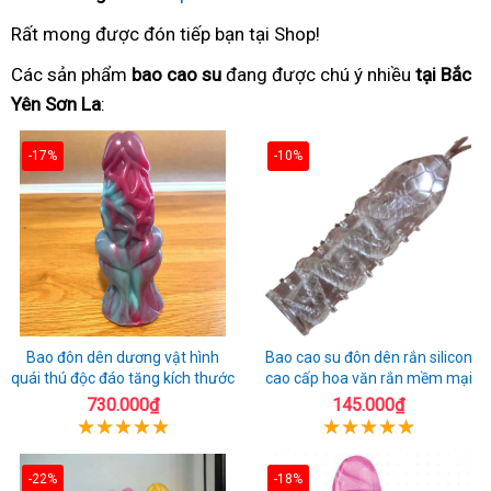
Rất mong được đón tiếp bạn tại Shop!
Các sản phẩm
bao cao su
đang được chú ý nhiều
tại Bắc
Yên Sơn La
:
-17%
-10%
Bao đôn dên dương vật hình
Bao cao su đôn dên rắn silicon
quái thú độc đáo tăng kích thước
cao cấp hoa văn rắn mềm mại
730.000₫
145.000₫
-22%
-18%