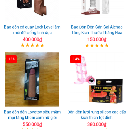
Bao đôn có quay Lock Love làm
Bao Đôn Dên Gân Gai Aichao
mới đời sống tình dục
Tăng Kích Thước Thăng Hoa
400.000₫
150.000₫
-13%
-14%
Bao đôn dên Lovetoy siêu mềm
Đôn dên lưới rung silicon cao cấp
mại tăng khoái cảm nữ giới
kích thích tột đỉnh
550.000₫
380.000₫