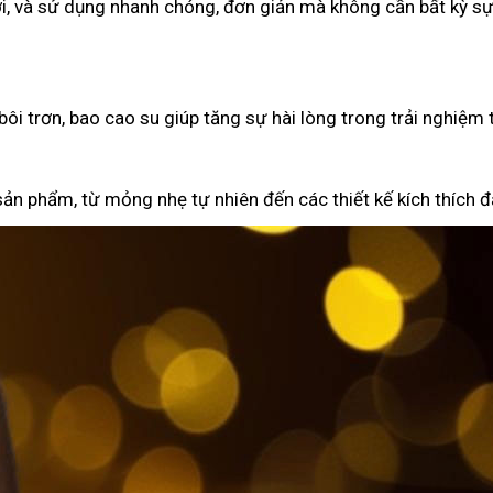
i, và sử dụng nhanh chóng, đơn giản mà không cần bất kỳ sự
ôi trơn, bao cao su giúp tăng sự hài lòng trong trải nghiệm 
ản phẩm, từ mỏng nhẹ tự nhiên đến các thiết kế kích thích đặ