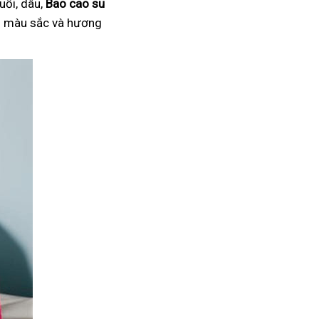
uối, dâu,
Bao cao su
ại màu sắc và hương