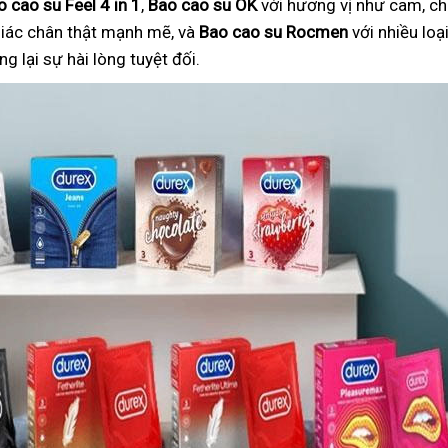
o cao su Feel 4 in 1
,
Bao cao su OK
với hương vị như cam, ch
iác chân thật mạnh mẽ, và
Bao cao su Rocmen
với nhiều lo
 lại sự hài lòng tuyệt đối.