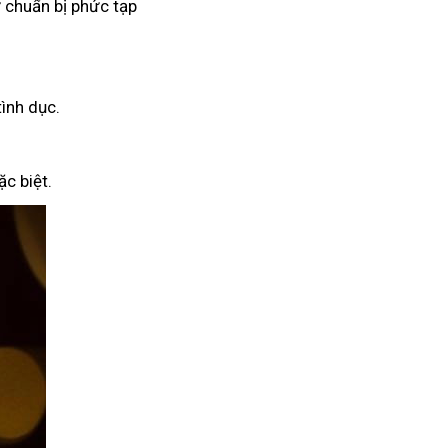
 chuẩn bị phức tạp
tình dục.
c biệt.