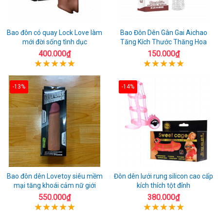
Bao đôn có quay Lock Love làm
Bao Đôn Dên Gân Gai Aichao
mới đời sống tình dục
Tăng Kích Thước Thăng Hoa
400.000₫
150.000₫
-13%
-14%
Bao đôn dên Lovetoy siêu mềm
Đôn dên lưới rung silicon cao cấp
mại tăng khoái cảm nữ giới
kích thích tột đỉnh
550.000₫
380.000₫