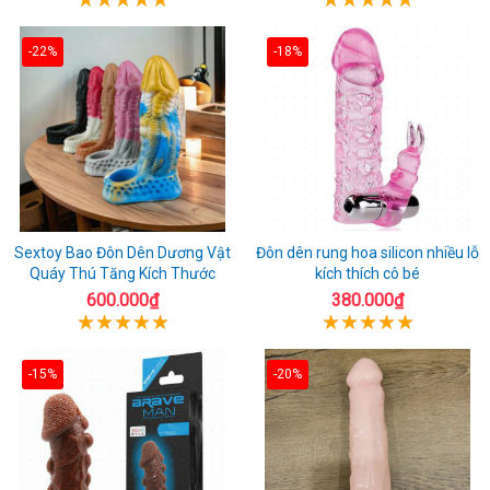
-22%
-18%
Sextoy Bao Đôn Dên Dương Vật
Đôn dên rung hoa silicon nhiều lỗ
Quáy Thú Tăng Kích Thước
kích thích cô bé
600.000₫
380.000₫
-15%
-20%