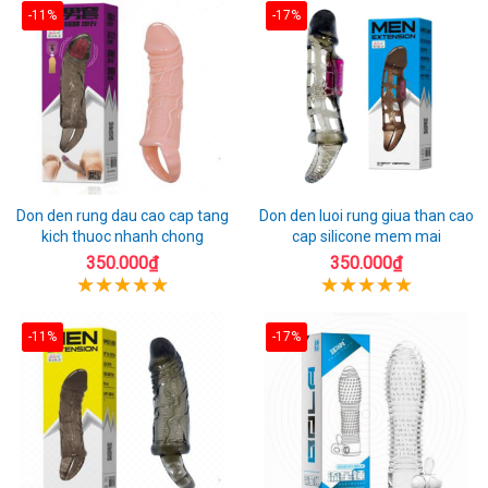
-11%
-17%
Don den rung dau cao cap tang
Don den luoi rung giua than cao
kich thuoc nhanh chong
cap silicone mem mai
350.000₫
350.000₫
-11%
-17%