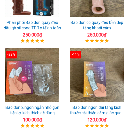
Phân phối Bao đôn quay đeo
Bao đôn có quay đeo bền đẹp
đầu gà silicone TPR y tế an toàn
tăng khoái cảm
250.000₫
250.000₫
-22%
-11%
Bao đôn 2 ngón ngắn nhỏ gọn
Bao đôn ngón dài tăng kích
tiện lợi kích thích dễ dùng
thước cải thiện cảm giác quan
hệ
100.000₫
120.000₫