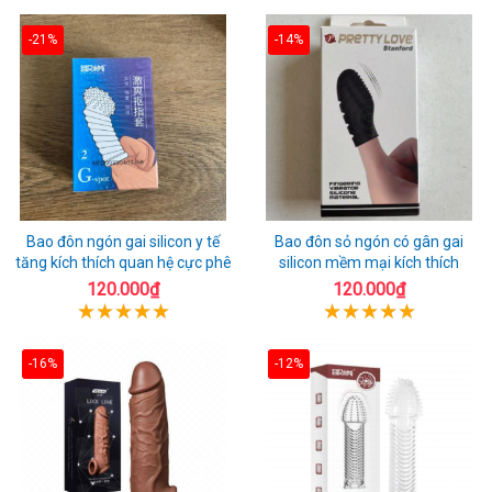
-21%
-14%
Bao đôn ngón gai silicon y tế
Bao đôn sỏ ngón có gân gai
tăng kích thích quan hệ cực phê
silicon mềm mại kích thích
120.000₫
120.000₫
-16%
-12%