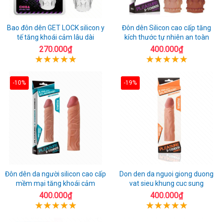
Bao đôn dên GET LOCK silicon y
Đôn dên Silicon cao cấp tăng
tế tăng khoái cảm lâu dài
kích thước tự nhiên an toàn
270.000₫
400.000₫
-10%
-19%
Đôn dên da người silicon cao cấp
Don den da nguoi giong duong
mềm mại tăng khoái cảm
vat sieu khung cuc sung
400.000₫
400.000₫