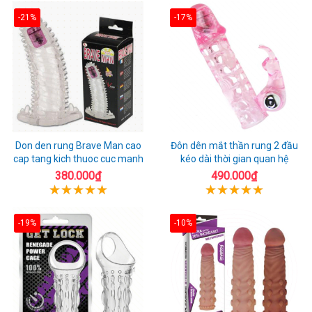
-21%
-17%
Don den rung Brave Man cao
Đôn dên mắt thần rung 2 đầu
cap tang kich thuoc cuc manh
kéo dài thời gian quan hệ
380.000₫
490.000₫
-19%
-10%