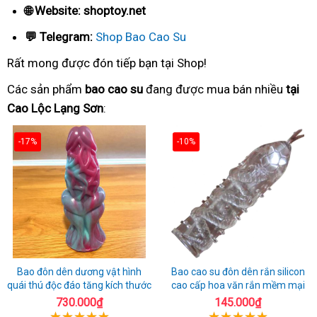
🌐 Website: shoptoy.net
💬 Telegram:
Shop Bao Cao Su
Rất mong được đón tiếp bạn tại Shop!
Các sản phẩm
bao cao su
đang được mua bán nhiều
tại
Cao Lộc Lạng Sơn
:
-17%
-10%
Bao đôn dên dương vật hình
Bao cao su đôn dên rắn silicon
quái thú độc đáo tăng kích thước
cao cấp hoa văn rắn mềm mại
730.000₫
145.000₫