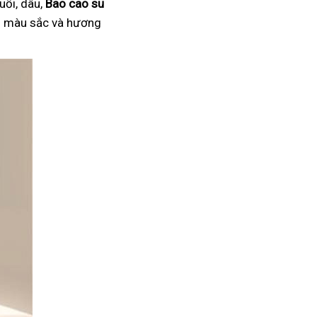
uối, dâu,
Bao cao su
ại màu sắc và hương