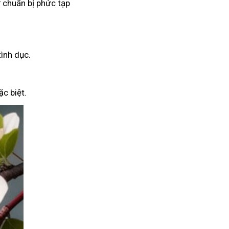
 chuẩn bị phức tạp
tình dục.
c biệt.