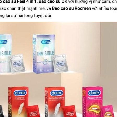
o cao su Feel 4 in 1
,
Bao cao su OK
với hương vị như cam, ch
iác chân thật mạnh mẽ, và
Bao cao su Rocmen
với nhiều lo
 lại sự hài lòng tuyệt đối.