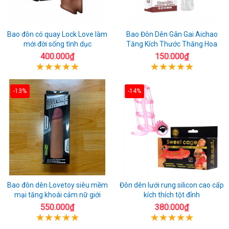
Bao đôn có quay Lock Love làm
Bao Đôn Dên Gân Gai Aichao
mới đời sống tình dục
Tăng Kích Thước Thăng Hoa
400.000₫
150.000₫
-13%
-14%
Bao đôn dên Lovetoy siêu mềm
Đôn dên lưới rung silicon cao cấp
mại tăng khoái cảm nữ giới
kích thích tột đỉnh
550.000₫
380.000₫