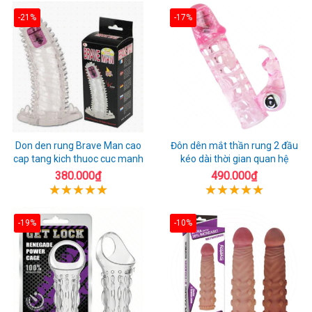
-21%
-17%
Don den rung Brave Man cao
Đôn dên mắt thần rung 2 đầu
cap tang kich thuoc cuc manh
kéo dài thời gian quan hệ
380.000₫
490.000₫
-19%
-10%