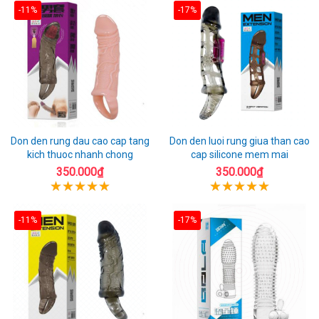
-11%
-17%
Don den rung dau cao cap tang
Don den luoi rung giua than cao
kich thuoc nhanh chong
cap silicone mem mai
350.000₫
350.000₫
-11%
-17%