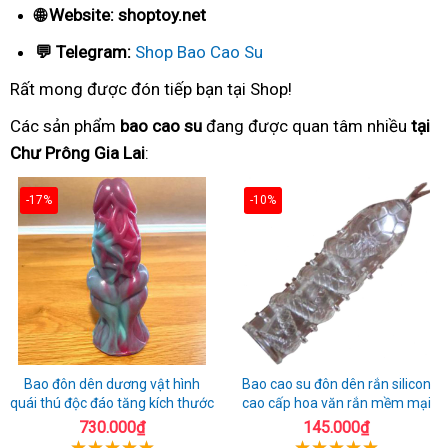
🌐 Website: shoptoy.net
💬 Telegram:
Shop Bao Cao Su
Rất mong được đón tiếp bạn tại Shop!
Các sản phẩm
bao cao su
đang được quan tâm nhiều
tại
Chư Prông Gia Lai
:
-17%
-10%
Bao đôn dên dương vật hình
Bao cao su đôn dên rắn silicon
quái thú độc đáo tăng kích thước
cao cấp hoa văn rắn mềm mại
730.000₫
145.000₫