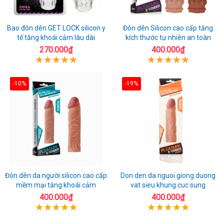
Bao đôn dên GET LOCK silicon y
Đôn dên Silicon cao cấp tăng
tế tăng khoái cảm lâu dài
kích thước tự nhiên an toàn
270.000₫
400.000₫
-10%
-19%
Đôn dên da người silicon cao cấp
Don den da nguoi giong duong
mềm mại tăng khoái cảm
vat sieu khung cuc sung
400.000₫
400.000₫