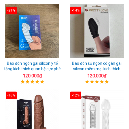
-21%
-14%
Bao đôn ngón gai silicon y tế
Bao đôn sỏ ngón có gân gai
tăng kích thích quan hệ cực phê
silicon mềm mại kích thích
120.000₫
120.000₫
-16%
-12%