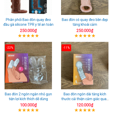
Phân phối Bao đôn quay đeo
Bao đôn có quay đeo bền đẹp
đầu gà silicone TPR y tế an toàn
tăng khoái cảm
250.000₫
250.000₫
-22%
-11%
Bao đôn 2 ngón ngắn nhỏ gọn
Bao đôn ngón dài tăng kích
tiện lợi kích thích dễ dùng
thước cải thiện cảm giác quan
hệ
100.000₫
120.000₫