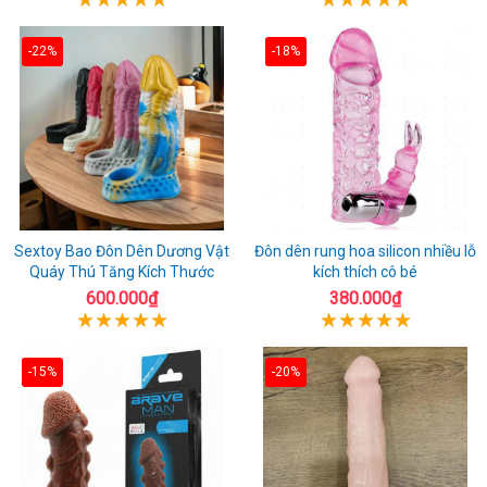
-22%
-18%
Sextoy Bao Đôn Dên Dương Vật
Đôn dên rung hoa silicon nhiều lỗ
Quáy Thú Tăng Kích Thước
kích thích cô bé
600.000₫
380.000₫
-15%
-20%