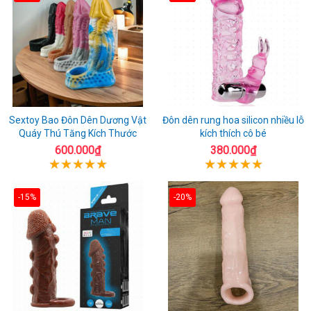
Sextoy Bao Đôn Dên Dương Vật
Đôn dên rung hoa silicon nhiều lỗ
Quáy Thú Tăng Kích Thước
kích thích cô bé
600.000₫
380.000₫
-15%
-20%