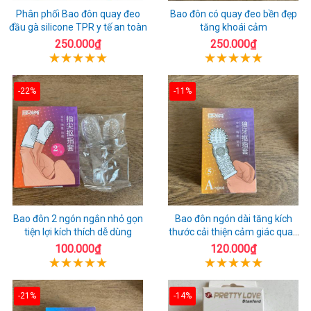
Phân phối Bao đôn quay đeo
Bao đôn có quay đeo bền đẹp
đầu gà silicone TPR y tế an toàn
tăng khoái cảm
250.000₫
250.000₫
-22%
-11%
Bao đôn 2 ngón ngắn nhỏ gọn
Bao đôn ngón dài tăng kích
tiện lợi kích thích dễ dùng
thước cải thiện cảm giác quan
hệ
100.000₫
120.000₫
-21%
-14%