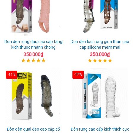
Don den rung dau cao cap tang
Don den luoi rung giua than cao
kich thuoc nhanh chong
cap silicone mem mai
350.000₫
350.000₫
-11%
-17%
Đôn dên quai đeo cao cấp cố
Đôn rung cao cấp kích thích cực