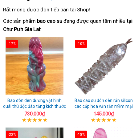
Rất mong được đón tiếp bạn tại Shop!
Các sản phẩm
bao cao su
đang được quan tâm nhiều
tại
Chư Pưh Gia Lai
:
-17%
-10%
Bao đôn dên dương vật hình
Bao cao su đôn dên rắn silicon
quái thú độc đáo tăng kích thước
cao cấp hoa văn rắn mềm mại
730.000₫
145.000₫
-22%
-18%