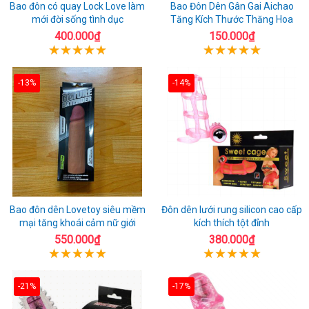
Bao đôn có quay Lock Love làm
Bao Đôn Dên Gân Gai Aichao
mới đời sống tình dục
Tăng Kích Thước Thăng Hoa
400.000₫
150.000₫
-13%
-14%
Bao đôn dên Lovetoy siêu mềm
Đôn dên lưới rung silicon cao cấp
mại tăng khoái cảm nữ giới
kích thích tột đỉnh
550.000₫
380.000₫
-21%
-17%