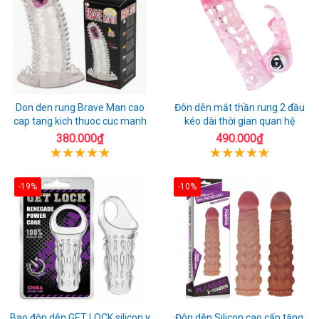
Don den rung Brave Man cao
Đôn dên mắt thần rung 2 đầu
cap tang kich thuoc cuc manh
kéo dài thời gian quan hệ
380.000₫
490.000₫
-19%
-10%
Bao đôn dên GET LOCK silicon y
Đôn dên Silicon cao cấp tăng