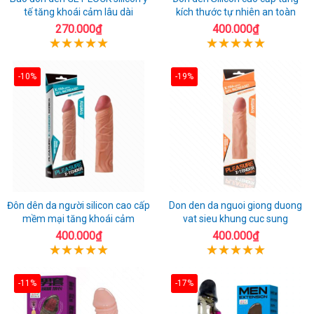
tế tăng khoái cảm lâu dài
kích thước tự nhiên an toàn
270.000₫
400.000₫
-10%
-19%
Đôn dên da người silicon cao cấp
Don den da nguoi giong duong
mềm mại tăng khoái cảm
vat sieu khung cuc sung
400.000₫
400.000₫
-11%
-17%