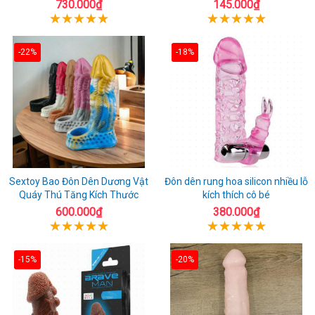
730.000₫
145.000₫
-22%
-18%
Sextoy Bao Đôn Dên Dương Vật
Đôn dên rung hoa silicon nhiều lỗ
Quáy Thú Tăng Kích Thước
kích thích cô bé
600.000₫
380.000₫
-15%
-20%