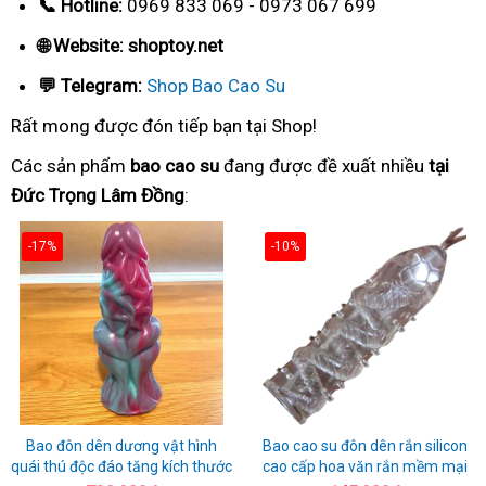
📞 Hotline:
0969 833 069 - 0973 067 699
🌐 Website: shoptoy.net
💬 Telegram:
Shop Bao Cao Su
Rất mong được đón tiếp bạn tại Shop!
Các sản phẩm
bao cao su
đang được đề xuất nhiều
tại
Đức Trọng Lâm Đồng
:
-17%
-10%
Bao đôn dên dương vật hình
Bao cao su đôn dên rắn silicon
quái thú độc đáo tăng kích thước
cao cấp hoa văn rắn mềm mại