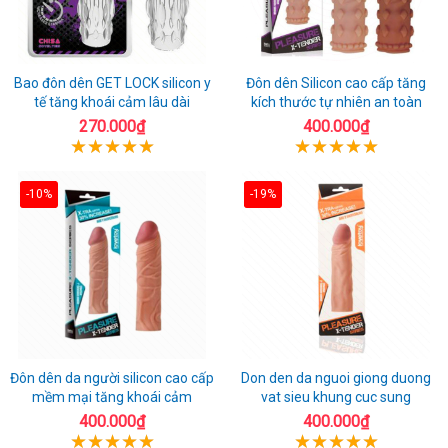
Bao đôn dên GET LOCK silicon y
Đôn dên Silicon cao cấp tăng
tế tăng khoái cảm lâu dài
kích thước tự nhiên an toàn
270.000₫
400.000₫
-10%
-19%
Đôn dên da người silicon cao cấp
Don den da nguoi giong duong
mềm mại tăng khoái cảm
vat sieu khung cuc sung
400.000₫
400.000₫