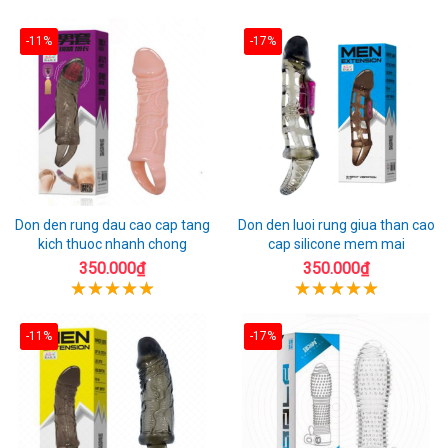
-11%
-17%
Don den rung dau cao cap tang
Don den luoi rung giua than cao
kich thuoc nhanh chong
cap silicone mem mai
350.000₫
350.000₫
-11%
-17%