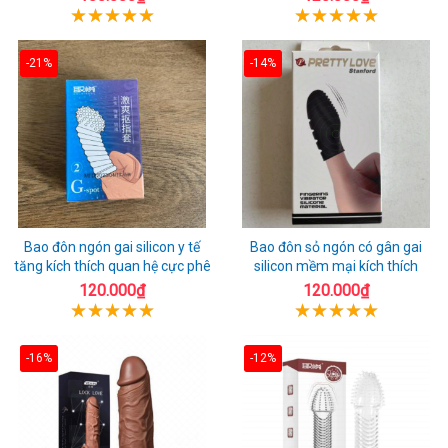
-21%
-14%
Bao đôn ngón gai silicon y tế
Bao đôn sỏ ngón có gân gai
tăng kích thích quan hệ cực phê
silicon mềm mại kích thích
120.000₫
120.000₫
-16%
-12%