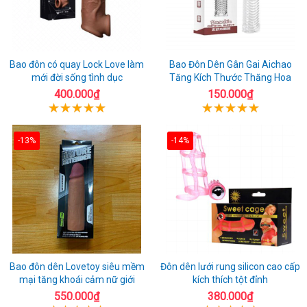
Bao đôn có quay Lock Love làm
Bao Đôn Dên Gân Gai Aichao
mới đời sống tình dục
Tăng Kích Thước Thăng Hoa
400.000₫
150.000₫
-13%
-14%
Bao đôn dên Lovetoy siêu mềm
Đôn dên lưới rung silicon cao cấp
mại tăng khoái cảm nữ giới
kích thích tột đỉnh
550.000₫
380.000₫