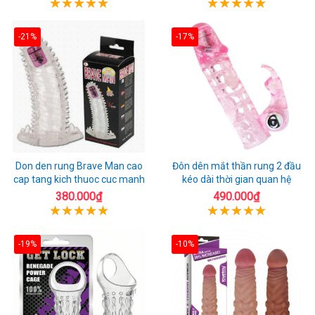
-21%
-17%
Don den rung Brave Man cao
Đôn dên mắt thần rung 2 đầu
cap tang kich thuoc cuc manh
kéo dài thời gian quan hệ
380.000₫
490.000₫
-19%
-10%