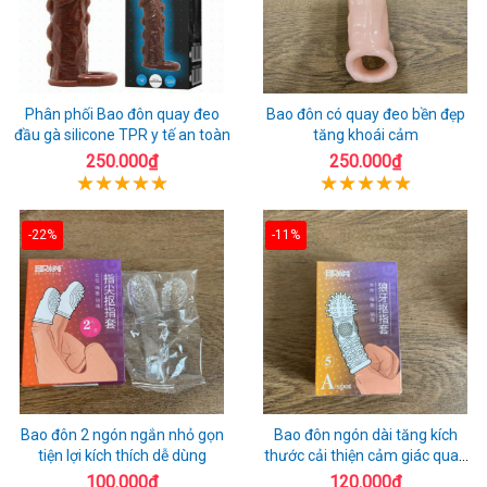
Phân phối Bao đôn quay đeo
Bao đôn có quay đeo bền đẹp
đầu gà silicone TPR y tế an toàn
tăng khoái cảm
250.000₫
250.000₫
-22%
-11%
Bao đôn 2 ngón ngắn nhỏ gọn
Bao đôn ngón dài tăng kích
tiện lợi kích thích dễ dùng
thước cải thiện cảm giác quan
hệ
100.000₫
120.000₫