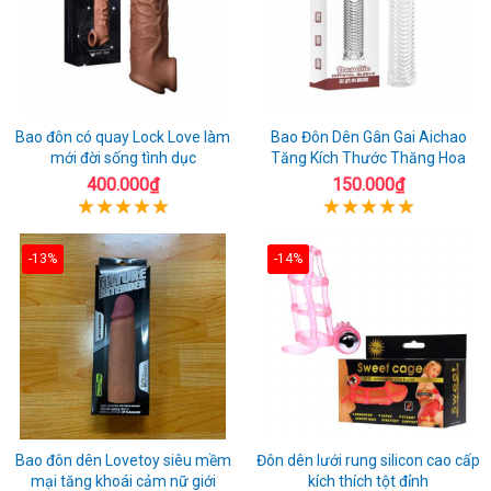
Bao đôn có quay Lock Love làm
Bao Đôn Dên Gân Gai Aichao
mới đời sống tình dục
Tăng Kích Thước Thăng Hoa
400.000₫
150.000₫
-13%
-14%
Bao đôn dên Lovetoy siêu mềm
Đôn dên lưới rung silicon cao cấp
mại tăng khoái cảm nữ giới
kích thích tột đỉnh