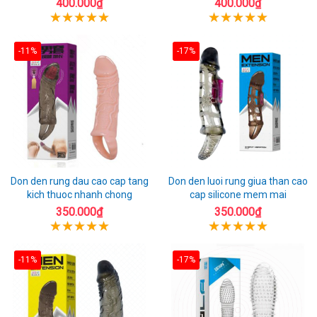
400.000₫
400.000₫
-11%
-17%
Don den rung dau cao cap tang
Don den luoi rung giua than cao
kich thuoc nhanh chong
cap silicone mem mai
350.000₫
350.000₫
-11%
-17%