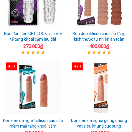
Bao đôn dên GET LOCK silicon y
Đôn dên Silicon cao cấp tăng
tế tăng khoái cảm lâu dài
kích thước tự nhiên an toàn
270.000₫
400.000₫
-10%
-19%
Đôn dên da người silicon cao cấp
Don den da nguoi giong duong
mềm mại tăng khoái cảm
vat sieu khung cuc sung