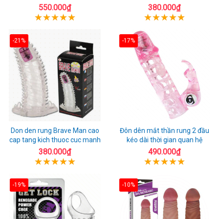
550.000₫
380.000₫
-21%
-17%
Don den rung Brave Man cao
Đôn dên mắt thần rung 2 đầu
cap tang kich thuoc cuc manh
kéo dài thời gian quan hệ
380.000₫
490.000₫
-19%
-10%