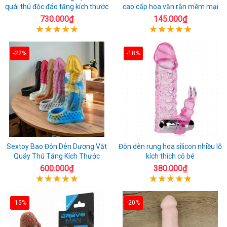
quái thú độc đáo tăng kích thước
cao cấp hoa văn rắn mềm mại
730.000₫
145.000₫
-22%
-18%
Sextoy Bao Đôn Dên Dương Vật
Đôn dên rung hoa silicon nhiều lỗ
Quáy Thú Tăng Kích Thước
kích thích cô bé
600.000₫
380.000₫
-15%
-20%