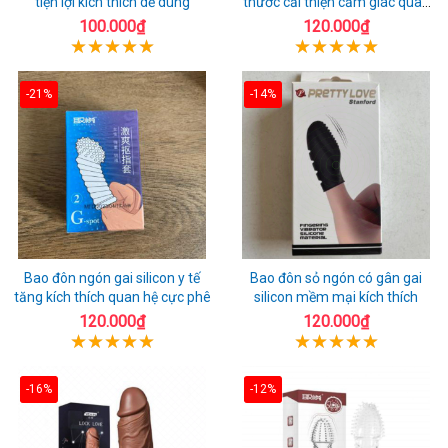
tiện lợi kích thích dễ dùng
thước cải thiện cảm giác quan
hệ
100.000₫
120.000₫
-21%
-14%
Bao đôn ngón gai silicon y tế
Bao đôn sỏ ngón có gân gai
tăng kích thích quan hệ cực phê
silicon mềm mại kích thích
120.000₫
120.000₫
-16%
-12%