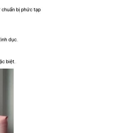
 chuẩn bị phức tạp
tình dục.
c biệt.