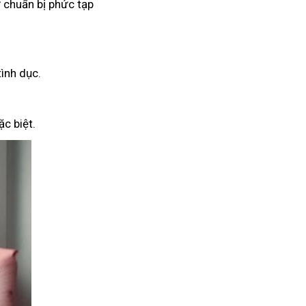
 chuẩn bị phức tạp
tình dục.
c biệt.