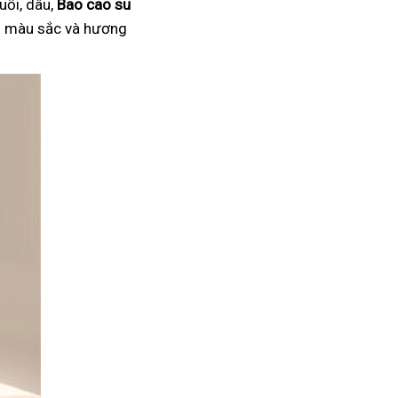
uối, dâu,
Bao cao su
ại màu sắc và hương