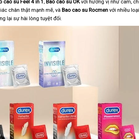
o cao su Feel 4 in 1
,
Bao cao su OK
với hương vị như cam, ch
iác chân thật mạnh mẽ, và
Bao cao su Rocmen
với nhiều lo
 lại sự hài lòng tuyệt đối.