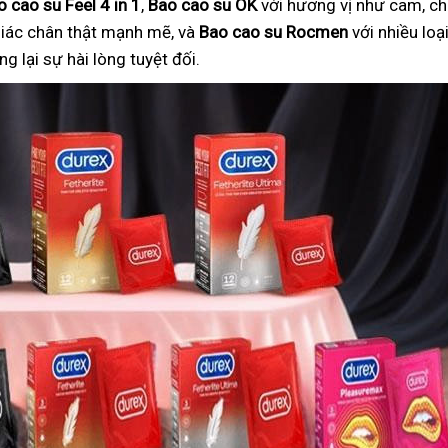
o cao su Feel 4 in 1
,
Bao cao su OK
với hương vị như cam, ch
iác chân thật mạnh mẽ, và
Bao cao su Rocmen
với nhiều lo
 lại sự hài lòng tuyệt đối.