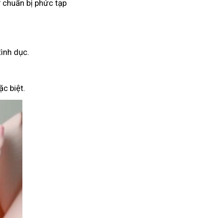
 chuẩn bị phức tạp
tình dục.
c biệt.