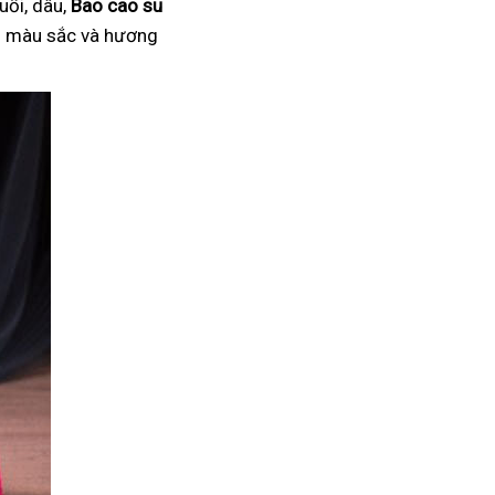
uối, dâu,
Bao cao su
ại màu sắc và hương