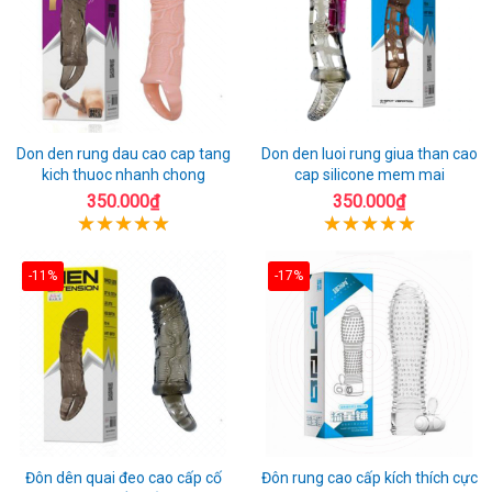
Don den rung dau cao cap tang
Don den luoi rung giua than cao
kich thuoc nhanh chong
cap silicone mem mai
350.000₫
350.000₫
-11%
-17%
Đôn dên quai đeo cao cấp cố
Đôn rung cao cấp kích thích cực