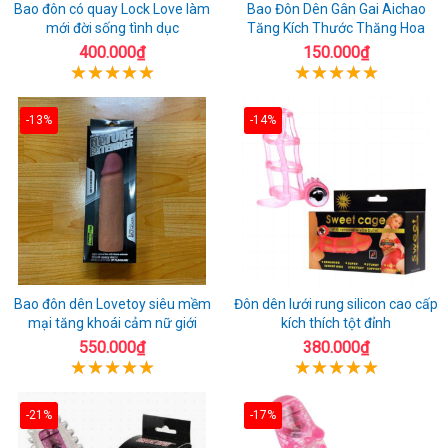
Bao đôn có quay Lock Love làm
Bao Đôn Dên Gân Gai Aichao
mới đời sống tình dục
Tăng Kích Thước Thăng Hoa
400.000₫
150.000₫
-13%
-14%
Bao đôn dên Lovetoy siêu mềm
Đôn dên lưới rung silicon cao cấp
mại tăng khoái cảm nữ giới
kích thích tột đỉnh
550.000₫
380.000₫
-21%
-17%