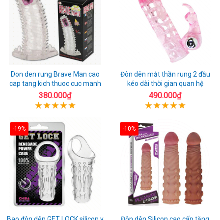
Don den rung Brave Man cao
Đôn dên mắt thần rung 2 đầu
cap tang kich thuoc cuc manh
kéo dài thời gian quan hệ
380.000₫
490.000₫
-19%
-10%
Bao đôn dên GET LOCK silicon y
Đôn dên Silicon cao cấp tăng