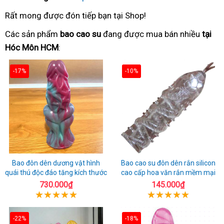
Rất mong được đón tiếp bạn tại Shop!
Các sản phẩm
bao cao su
đang được mua bán nhiều
tại
Hóc Môn HCM
:
-17%
-10%
Bao đôn dên dương vật hình
Bao cao su đôn dên rắn silicon
quái thú độc đáo tăng kích thước
cao cấp hoa văn rắn mềm mại
730.000₫
145.000₫
-22%
-18%