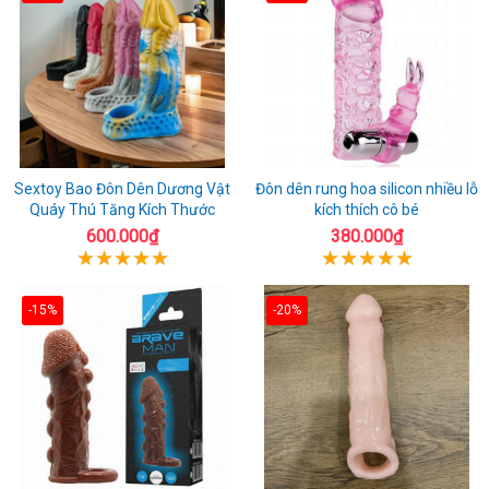
Sextoy Bao Đôn Dên Dương Vật
Đôn dên rung hoa silicon nhiều lỗ
Quáy Thú Tăng Kích Thước
kích thích cô bé
600.000₫
380.000₫
-15%
-20%