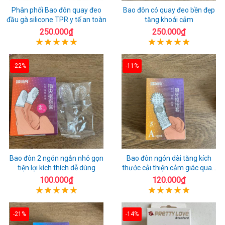
Phân phối Bao đôn quay đeo
Bao đôn có quay đeo bền đẹp
đầu gà silicone TPR y tế an toàn
tăng khoái cảm
250.000₫
250.000₫
-22%
-11%
Bao đôn 2 ngón ngắn nhỏ gọn
Bao đôn ngón dài tăng kích
tiện lợi kích thích dễ dùng
thước cải thiện cảm giác quan
hệ
100.000₫
120.000₫
-21%
-14%