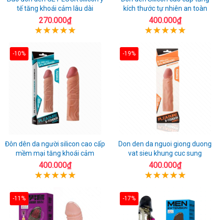
tế tăng khoái cảm lâu dài
kích thước tự nhiên an toàn
270.000₫
400.000₫
-10%
-19%
Đôn dên da người silicon cao cấp
Don den da nguoi giong duong
mềm mại tăng khoái cảm
vat sieu khung cuc sung
400.000₫
400.000₫
-11%
-17%