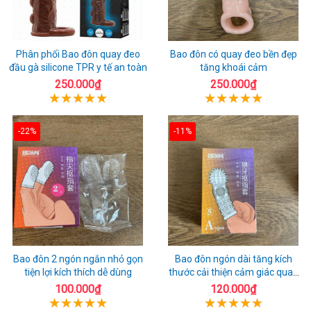
Phân phối Bao đôn quay đeo
Bao đôn có quay đeo bền đẹp
đầu gà silicone TPR y tế an toàn
tăng khoái cảm
250.000₫
250.000₫
-22%
-11%
Bao đôn 2 ngón ngắn nhỏ gọn
Bao đôn ngón dài tăng kích
tiện lợi kích thích dễ dùng
thước cải thiện cảm giác quan
hệ
100.000₫
120.000₫