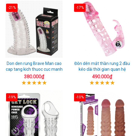
-21%
-17%
Don den rung Brave Man cao
Đôn dên mắt thần rung 2 đầu
cap tang kich thuoc cuc manh
kéo dài thời gian quan hệ
380.000₫
490.000₫
-19%
-10%