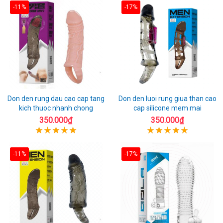
-11%
-17%
Don den rung dau cao cap tang
Don den luoi rung giua than cao
kich thuoc nhanh chong
cap silicone mem mai
350.000₫
350.000₫
-11%
-17%