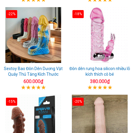
-22%
-18%
Sextoy Bao Đôn Dên Dương Vật
Đôn dên rung hoa silicon nhiều lỗ
Quáy Thú Tăng Kích Thước
kích thích cô bé
600.000₫
380.000₫
-15%
-20%