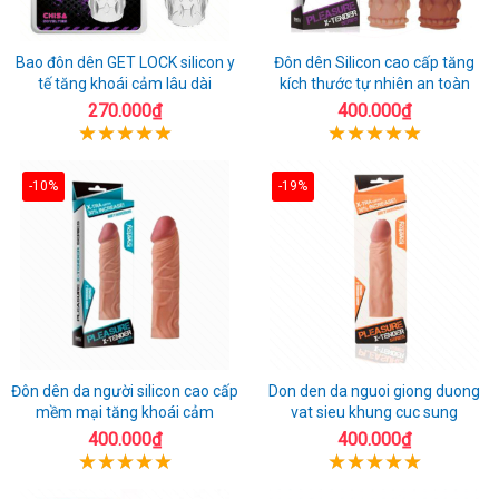
Bao đôn dên GET LOCK silicon y
Đôn dên Silicon cao cấp tăng
tế tăng khoái cảm lâu dài
kích thước tự nhiên an toàn
270.000₫
400.000₫
-10%
-19%
Đôn dên da người silicon cao cấp
Don den da nguoi giong duong
mềm mại tăng khoái cảm
vat sieu khung cuc sung
400.000₫
400.000₫