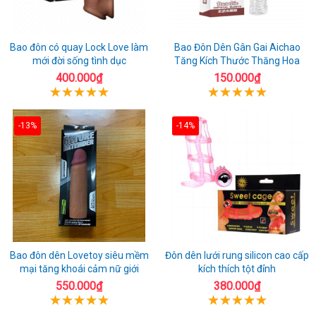
Bao đôn có quay Lock Love làm
Bao Đôn Dên Gân Gai Aichao
mới đời sống tình dục
Tăng Kích Thước Thăng Hoa
400.000₫
150.000₫
-13%
-14%
Bao đôn dên Lovetoy siêu mềm
Đôn dên lưới rung silicon cao cấp
mại tăng khoái cảm nữ giới
kích thích tột đỉnh
550.000₫
380.000₫