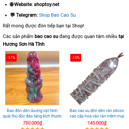
🌐 Website: shoptoy.net
💬 Telegram:
Shop Bao Cao Su
Rất mong được đón tiếp bạn tại Shop!
Các sản phẩm
bao cao su
đang được quan tâm nhiều
tại
Hương Sơn Hà Tĩnh
:
-17%
-10%
Bao đôn dên dương vật hình
Bao cao su đôn dên rắn silicon
quái thú độc đáo tăng kích thước
cao cấp hoa văn rắn mềm mại
730.000₫
145.000₫