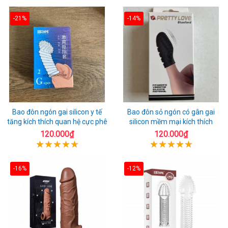
-21%
-14%
Bao đôn ngón gai silicon y tế
Bao đôn sỏ ngón có gân gai
tăng kích thích quan hệ cực phê
silicon mềm mại kích thích
120.000₫
120.000₫
-16%
-12%