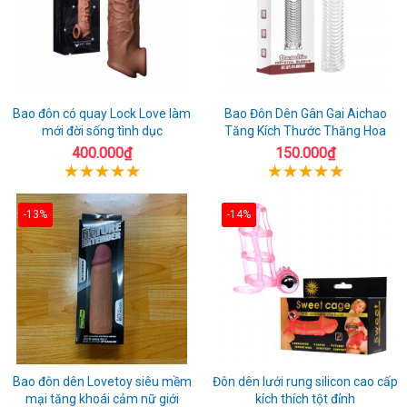
Bao đôn có quay Lock Love làm
Bao Đôn Dên Gân Gai Aichao
mới đời sống tình dục
Tăng Kích Thước Thăng Hoa
400.000₫
150.000₫
-13%
-14%
Bao đôn dên Lovetoy siêu mềm
Đôn dên lưới rung silicon cao cấp
mại tăng khoái cảm nữ giới
kích thích tột đỉnh