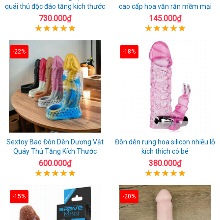
quái thú độc đáo tăng kích thước
cao cấp hoa văn rắn mềm mại
730.000₫
145.000₫
-22%
-18%
Sextoy Bao Đôn Dên Dương Vật
Đôn dên rung hoa silicon nhiều lỗ
Quáy Thú Tăng Kích Thước
kích thích cô bé
600.000₫
380.000₫
-15%
-20%