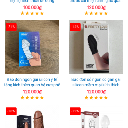
tiện lợi kích thích dễ dùng
thước cải thiện cảm giác quan
hệ
100.000₫
120.000₫
-21%
-14%
Bao đôn ngón gai silicon y tế
Bao đôn sỏ ngón có gân gai
tăng kích thích quan hệ cực phê
silicon mềm mại kích thích
120.000₫
120.000₫
-16%
-12%