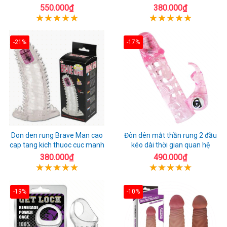
550.000₫
380.000₫
-21%
-17%
Don den rung Brave Man cao
Đôn dên mắt thần rung 2 đầu
cap tang kich thuoc cuc manh
kéo dài thời gian quan hệ
380.000₫
490.000₫
-19%
-10%