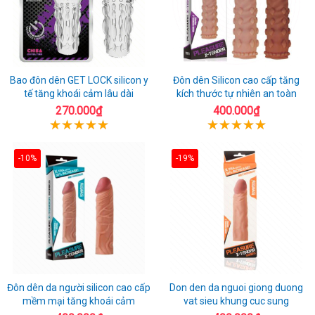
Bao đôn dên GET LOCK silicon y
Đôn dên Silicon cao cấp tăng
tế tăng khoái cảm lâu dài
kích thước tự nhiên an toàn
270.000₫
400.000₫
-10%
-19%
Đôn dên da người silicon cao cấp
Don den da nguoi giong duong
mềm mại tăng khoái cảm
vat sieu khung cuc sung