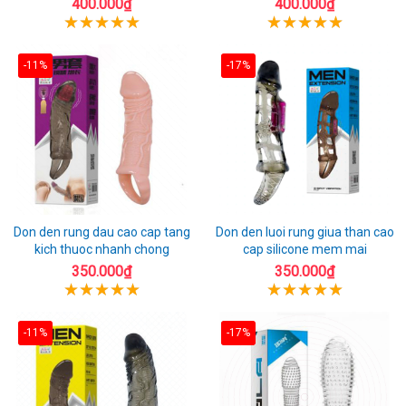
400.000₫
400.000₫
-11%
-17%
Don den rung dau cao cap tang
Don den luoi rung giua than cao
kich thuoc nhanh chong
cap silicone mem mai
350.000₫
350.000₫
-11%
-17%