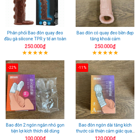
Phân phối Bao đôn quay đeo
Bao đôn có quay đeo bền đẹp
đầu gà silicone TPR y tế an toàn
tăng khoái cảm
250.000₫
250.000₫
-22%
-11%
Bao đôn 2 ngón ngắn nhỏ gọn
Bao đôn ngón dài tăng kích
tiện lợi kích thích dễ dùng
thước cải thiện cảm giác quan
hệ
100.000₫
120.000₫