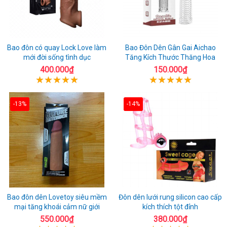
Bao đôn có quay Lock Love làm
Bao Đôn Dên Gân Gai Aichao
mới đời sống tình dục
Tăng Kích Thước Thăng Hoa
400.000₫
150.000₫
-13%
-14%
Bao đôn dên Lovetoy siêu mềm
Đôn dên lưới rung silicon cao cấp
mại tăng khoái cảm nữ giới
kích thích tột đỉnh
550.000₫
380.000₫