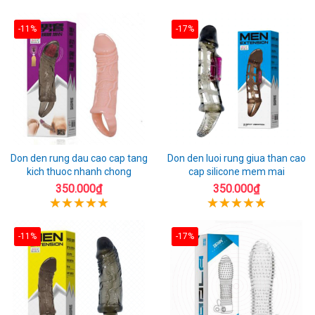
-11%
-17%
Don den rung dau cao cap tang
Don den luoi rung giua than cao
kich thuoc nhanh chong
cap silicone mem mai
350.000₫
350.000₫
-11%
-17%