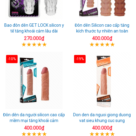
Bao đôn dên GET LOCK silicon y
Đôn dên Silicon cao cấp tăng
tế tăng khoái cảm lâu dài
kích thước tự nhiên an toàn
270.000₫
400.000₫
-10%
-19%
Đôn dên da người silicon cao cấp
Don den da nguoi giong duong
mềm mại tăng khoái cảm
vat sieu khung cuc sung
400.000₫
400.000₫