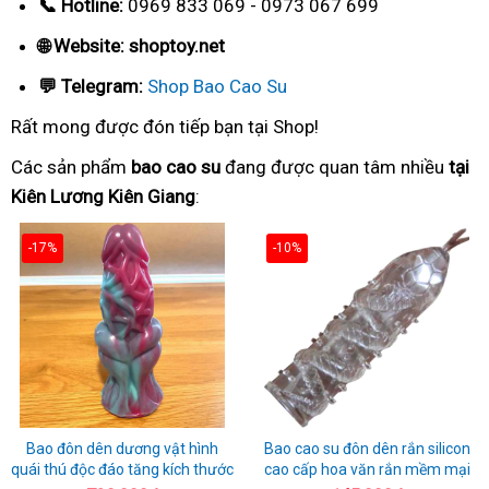
📞 Hotline:
0969 833 069 - 0973 067 699
🌐 Website: shoptoy.net
💬 Telegram:
Shop Bao Cao Su
Rất mong được đón tiếp bạn tại Shop!
Các sản phẩm
bao cao su
đang được quan tâm nhiều
tại
Kiên Lương Kiên Giang
:
-17%
-10%
Bao đôn dên dương vật hình
Bao cao su đôn dên rắn silicon
quái thú độc đáo tăng kích thước
cao cấp hoa văn rắn mềm mại