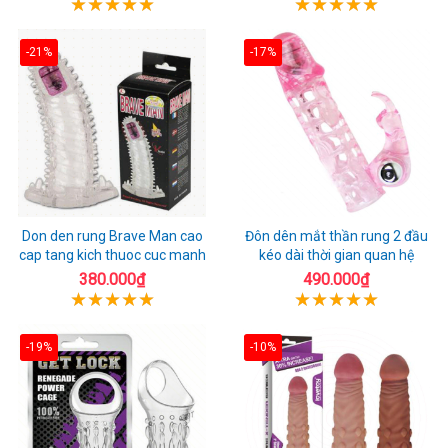
-21%
-17%
Don den rung Brave Man cao
Đôn dên mắt thần rung 2 đầu
cap tang kich thuoc cuc manh
kéo dài thời gian quan hệ
380.000₫
490.000₫
-19%
-10%