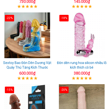
730.000₫
145.000₫
-22%
-18%
Sextoy Bao Đôn Dên Dương Vật
Đôn dên rung hoa silicon nhiều lỗ
Quáy Thú Tăng Kích Thước
kích thích cô bé
600.000₫
380.000₫
-15%
-20%