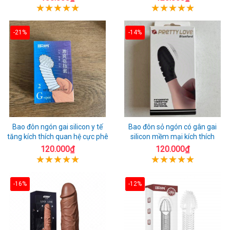
-21%
-14%
Bao đôn ngón gai silicon y tế
Bao đôn sỏ ngón có gân gai
tăng kích thích quan hệ cực phê
silicon mềm mại kích thích
120.000₫
120.000₫
-16%
-12%