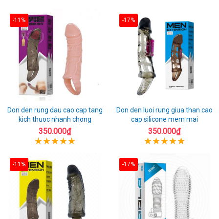
-11%
-17%
Don den rung dau cao cap tang
Don den luoi rung giua than cao
kich thuoc nhanh chong
cap silicone mem mai
350.000₫
350.000₫
-11%
-17%