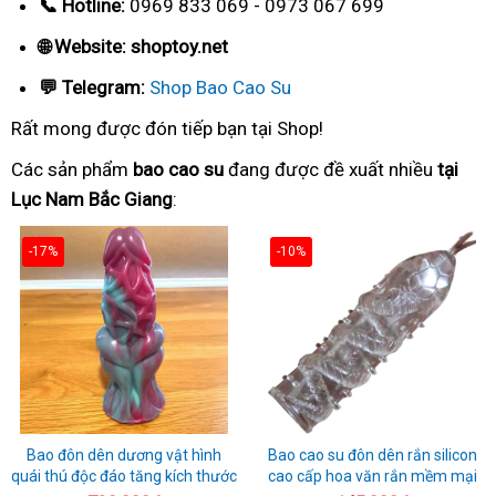
📞 Hotline:
0969 833 069 - 0973 067 699
🌐 Website: shoptoy.net
💬 Telegram:
Shop Bao Cao Su
Rất mong được đón tiếp bạn tại Shop!
Các sản phẩm
bao cao su
đang được đề xuất nhiều
tại
Lục Nam Bắc Giang
:
-17%
-10%
Bao đôn dên dương vật hình
Bao cao su đôn dên rắn silicon
quái thú độc đáo tăng kích thước
cao cấp hoa văn rắn mềm mại