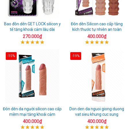
Bao đôn dên GET LOCK silicon y
Đôn dên Silicon cao cấp tăng
tế tăng khoái cảm lâu dài
kích thước tự nhiên an toàn
270.000₫
400.000₫
-10%
-19%
Đôn dên da người silicon cao cấp
Don den da nguoi giong duong
mềm mại tăng khoái cảm
vat sieu khung cuc sung
400.000₫
400.000₫