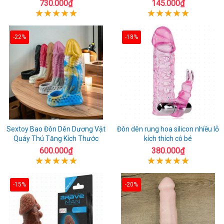
730.000₫
145.000₫
-22%
-18%
Sextoy Bao Đôn Dên Dương Vật
Đôn dên rung hoa silicon nhiều lỗ
Quáy Thú Tăng Kích Thước
kích thích cô bé
600.000₫
380.000₫
-15%
-20%