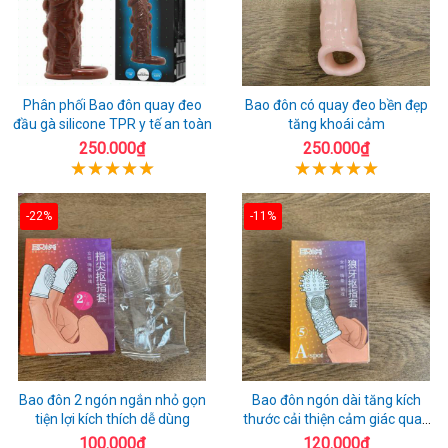
Phân phối Bao đôn quay đeo
Bao đôn có quay đeo bền đẹp
đầu gà silicone TPR y tế an toàn
tăng khoái cảm
250.000₫
250.000₫
-22%
-11%
Bao đôn 2 ngón ngắn nhỏ gọn
Bao đôn ngón dài tăng kích
tiện lợi kích thích dễ dùng
thước cải thiện cảm giác quan
hệ
100.000₫
120.000₫