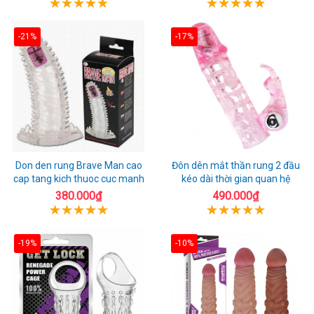
-21%
-17%
Don den rung Brave Man cao
Đôn dên mắt thần rung 2 đầu
cap tang kich thuoc cuc manh
kéo dài thời gian quan hệ
380.000₫
490.000₫
-19%
-10%