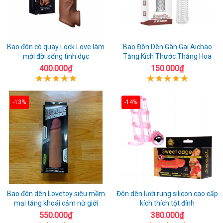
Bao đôn có quay Lock Love làm
Bao Đôn Dên Gân Gai Aichao
mới đời sống tình dục
Tăng Kích Thước Thăng Hoa
400.000₫
150.000₫
-13%
-14%
Bao đôn dên Lovetoy siêu mềm
Đôn dên lưới rung silicon cao cấp
mại tăng khoái cảm nữ giới
kích thích tột đỉnh
550.000₫
380.000₫