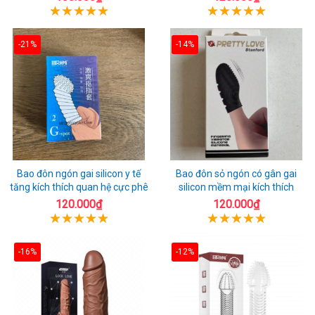
-21%
-14%
Bao đôn ngón gai silicon y tế
Bao đôn sỏ ngón có gân gai
tăng kích thích quan hệ cực phê
silicon mềm mại kích thích
120.000₫
120.000₫
-16%
-12%