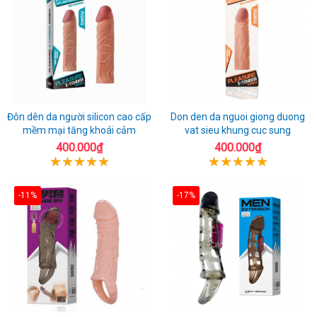
Đôn dên da người silicon cao cấp
Don den da nguoi giong duong
mềm mại tăng khoái cảm
vat sieu khung cuc sung
400.000₫
400.000₫
-11%
-17%