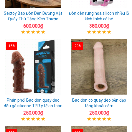
Sextoy Bao Đôn Dên Dương Vật
Đôn dên rung hoa silicon nhiều lỗ
Quáy Thú Tăng Kích Thước
kích thích cô bé
600.000₫
380.000₫
-15%
-20%
Phân phối Bao đôn quay đeo
Bao đôn có quay đeo bền đẹp
đầu gà silicone TPR y tế an toàn
tăng khoái cảm
250.000₫
250.000₫