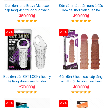
Don den rung Brave Man cao
Đôn dên mắt thần rung 2 đầu
cap tang kich thuoc cuc manh
kéo dài thời gian quan hệ
380.000₫
490.000₫
-19%
-10%
Bao đôn dên GET LOCK silicon y
Đôn dên Silicon cao cấp tăng
tế tăng khoái cảm lâu dài
kích thước tự nhiên an toàn
270.000₫
400.000₫
-10%
-19%