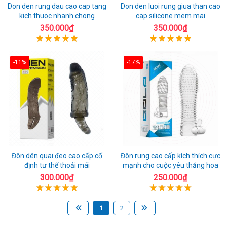
Don den rung dau cao cap tang
Don den luoi rung giua than cao
kich thuoc nhanh chong
cap silicone mem mai
350.000₫
350.000₫
-11%
-17%
Đôn dên quai đeo cao cấp cố
Đôn rung cao cấp kích thích cực
định tư thế thoải mái
mạnh cho cuộc yêu thăng hoa
300.000₫
250.000₫
1
2