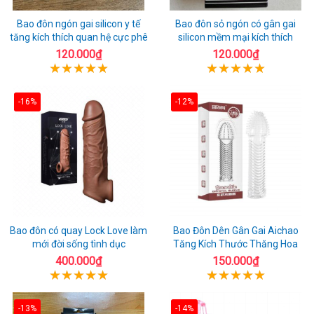
Bao đôn ngón gai silicon y tế
Bao đôn sỏ ngón có gân gai
tăng kích thích quan hệ cực phê
silicon mềm mại kích thích
120.000₫
120.000₫
-16%
-12%
Bao đôn có quay Lock Love làm
Bao Đôn Dên Gân Gai Aichao
mới đời sống tình dục
Tăng Kích Thước Thăng Hoa
400.000₫
150.000₫
-13%
-14%