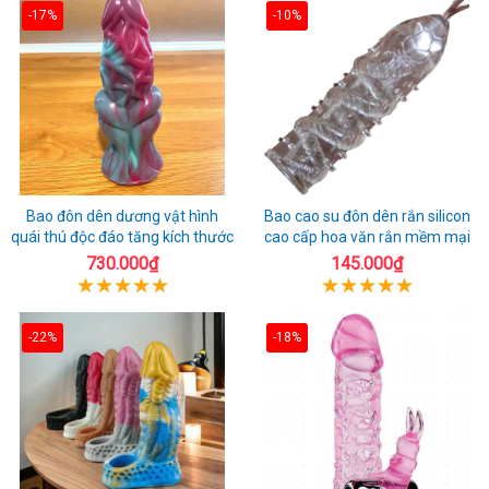
-17%
-10%
Bao đôn dên dương vật hình
Bao cao su đôn dên rắn silicon
quái thú độc đáo tăng kích thước
cao cấp hoa văn rắn mềm mại
730.000₫
145.000₫
-22%
-18%