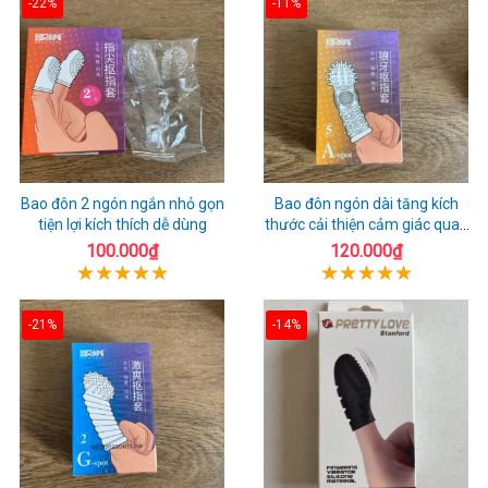
-22%
-11%
Bao đôn 2 ngón ngắn nhỏ gọn
Bao đôn ngón dài tăng kích
tiện lợi kích thích dễ dùng
thước cải thiện cảm giác quan
hệ
100.000₫
120.000₫
-21%
-14%