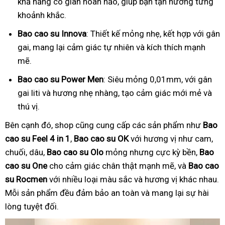
khả năng co giãn hoàn hảo, giúp bạn tận hưởng từng
khoảnh khắc.
Bao cao su Innova
: Thiết kế mỏng nhẹ, kết hợp với gân
gai, mang lại cảm giác tự nhiên và kích thích mạnh
mẽ.
Bao cao su Power Men
: Siêu mỏng 0,01mm, với gân
gai liti và hương nhẹ nhàng, tạo cảm giác mới mẻ và
thú vị.
Bên cạnh đó, shop cũng cung cấp các sản phẩm như
Bao
cao su Feel 4 in 1
,
Bao cao su OK
với hương vị như cam,
chuối, dâu,
Bao cao su Olo
mỏng nhưng cực kỳ bền,
Bao
cao su One
cho cảm giác chân thật mạnh mẽ, và
Bao cao
su Rocmen
với nhiều loại màu sắc và hương vị khác nhau.
Mỗi sản phẩm đều đảm bảo an toàn và mang lại sự hài
lòng tuyệt đối.