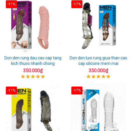
-11%
-17%
Don den rung dau cao cap tang
Don den luoi rung giua than cao
kich thuoc nhanh chong
cap silicone mem mai
350.000₫
350.000₫
-11%
-17%