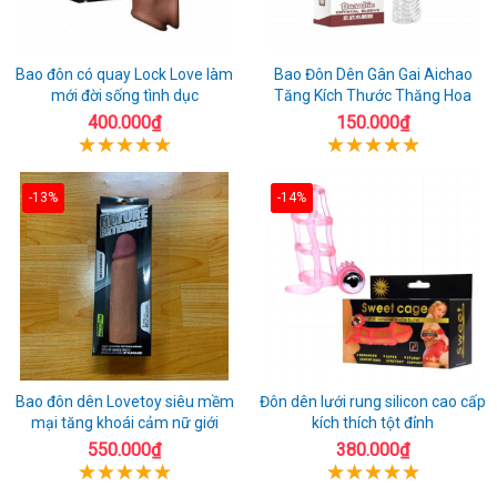
Bao đôn có quay Lock Love làm
Bao Đôn Dên Gân Gai Aichao
mới đời sống tình dục
Tăng Kích Thước Thăng Hoa
400.000₫
150.000₫
-13%
-14%
Bao đôn dên Lovetoy siêu mềm
Đôn dên lưới rung silicon cao cấp
mại tăng khoái cảm nữ giới
kích thích tột đỉnh
550.000₫
380.000₫