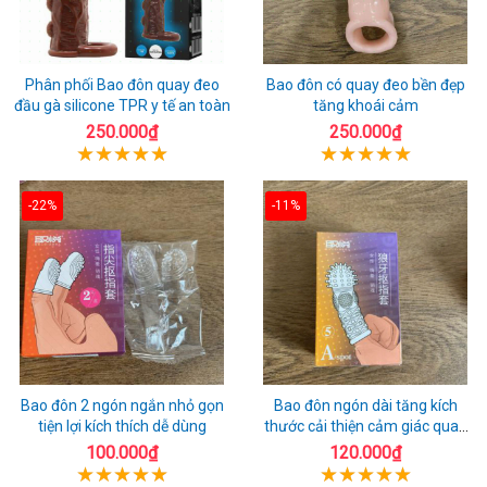
Phân phối Bao đôn quay đeo
Bao đôn có quay đeo bền đẹp
đầu gà silicone TPR y tế an toàn
tăng khoái cảm
250.000₫
250.000₫
-22%
-11%
Bao đôn 2 ngón ngắn nhỏ gọn
Bao đôn ngón dài tăng kích
tiện lợi kích thích dễ dùng
thước cải thiện cảm giác quan
hệ
100.000₫
120.000₫