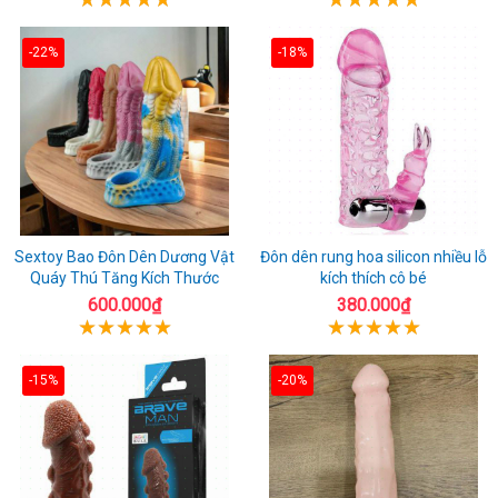
-22%
-18%
Sextoy Bao Đôn Dên Dương Vật
Đôn dên rung hoa silicon nhiều lỗ
Quáy Thú Tăng Kích Thước
kích thích cô bé
600.000₫
380.000₫
-15%
-20%