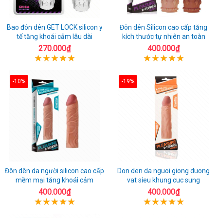
Bao đôn dên GET LOCK silicon y
Đôn dên Silicon cao cấp tăng
tế tăng khoái cảm lâu dài
kích thước tự nhiên an toàn
270.000₫
400.000₫
-10%
-19%
Đôn dên da người silicon cao cấp
Don den da nguoi giong duong
mềm mại tăng khoái cảm
vat sieu khung cuc sung
400.000₫
400.000₫