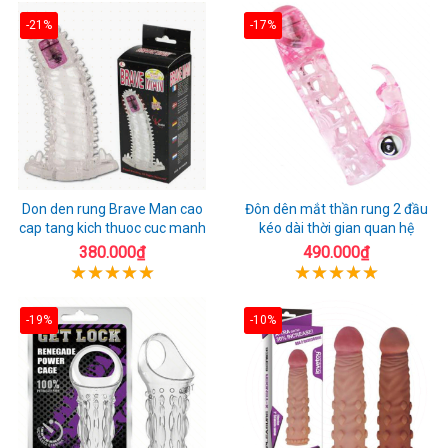
-21%
-17%
Don den rung Brave Man cao
Đôn dên mắt thần rung 2 đầu
cap tang kich thuoc cuc manh
kéo dài thời gian quan hệ
380.000₫
490.000₫
-19%
-10%