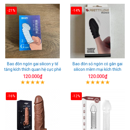
-21%
-14%
Bao đôn ngón gai silicon y tế
Bao đôn sỏ ngón có gân gai
tăng kích thích quan hệ cực phê
silicon mềm mại kích thích
120.000₫
120.000₫
-16%
-12%