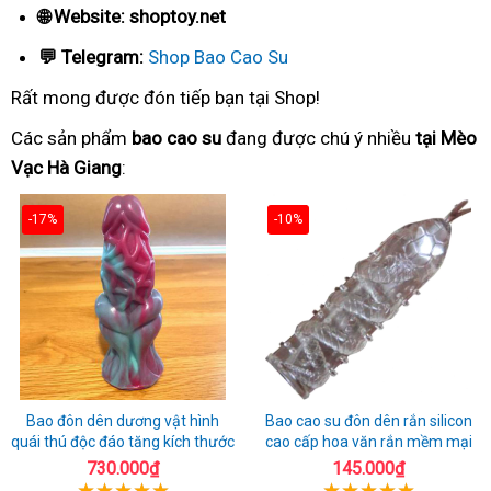
🌐 Website: shoptoy.net
💬 Telegram:
Shop Bao Cao Su
Rất mong được đón tiếp bạn tại Shop!
Các sản phẩm
bao cao su
đang được chú ý nhiều
tại Mèo
Vạc Hà Giang
:
-17%
-10%
Bao đôn dên dương vật hình
Bao cao su đôn dên rắn silicon
quái thú độc đáo tăng kích thước
cao cấp hoa văn rắn mềm mại
730.000₫
145.000₫