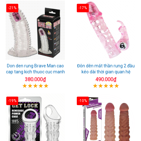
-21%
-17%
Don den rung Brave Man cao
Đôn dên mắt thần rung 2 đầu
cap tang kich thuoc cuc manh
kéo dài thời gian quan hệ
380.000₫
490.000₫
-19%
-10%