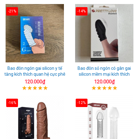
-21%
-14%
Bao đôn ngón gai silicon y tế
Bao đôn sỏ ngón có gân gai
tăng kích thích quan hệ cực phê
silicon mềm mại kích thích
120.000₫
120.000₫
-16%
-12%