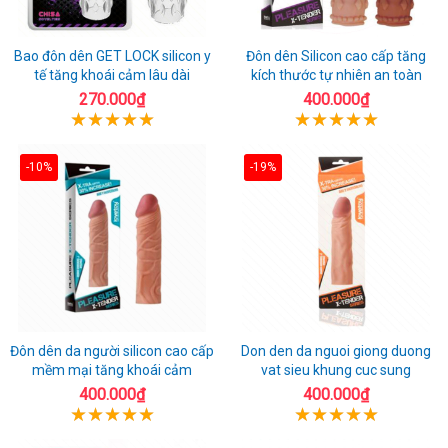
Bao đôn dên GET LOCK silicon y
Đôn dên Silicon cao cấp tăng
tế tăng khoái cảm lâu dài
kích thước tự nhiên an toàn
270.000₫
400.000₫
-10%
-19%
Đôn dên da người silicon cao cấp
Don den da nguoi giong duong
mềm mại tăng khoái cảm
vat sieu khung cuc sung
400.000₫
400.000₫