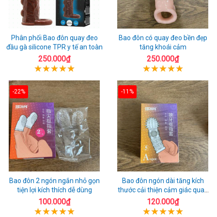
Phân phối Bao đôn quay đeo
Bao đôn có quay đeo bền đẹp
đầu gà silicone TPR y tế an toàn
tăng khoái cảm
250.000₫
250.000₫
-22%
-11%
Bao đôn 2 ngón ngắn nhỏ gọn
Bao đôn ngón dài tăng kích
tiện lợi kích thích dễ dùng
thước cải thiện cảm giác quan
hệ
100.000₫
120.000₫