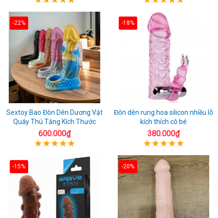
-22%
-18%
Sextoy Bao Đôn Dên Dương Vật
Đôn dên rung hoa silicon nhiều lỗ
Quáy Thú Tăng Kích Thước
kích thích cô bé
600.000₫
380.000₫
-15%
-20%