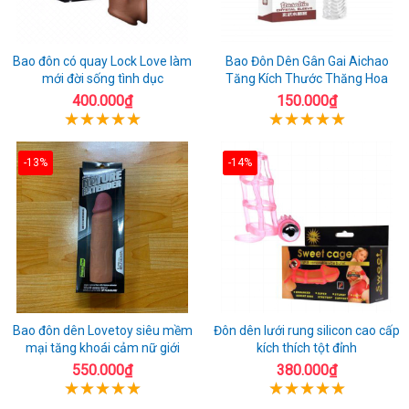
Bao đôn có quay Lock Love làm
Bao Đôn Dên Gân Gai Aichao
mới đời sống tình dục
Tăng Kích Thước Thăng Hoa
400.000₫
150.000₫
-13%
-14%
Bao đôn dên Lovetoy siêu mềm
Đôn dên lưới rung silicon cao cấp
mại tăng khoái cảm nữ giới
kích thích tột đỉnh
550.000₫
380.000₫