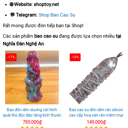
🌐 Website: shoptoy.net
💬 Telegram:
Shop Bao Cao Su
Rất mong được đón tiếp bạn tại Shop!
Các sản phẩm
bao cao su
đang được lựa chọn nhiều
tại
Nghĩa Đàn Nghệ An
:
-17%
-10%
Bao đôn dên dương vật hình
Bao cao su đôn dên rắn silicon
quái thú độc đáo tăng kích thước
cao cấp hoa văn rắn mềm mại
730.000₫
145.000₫