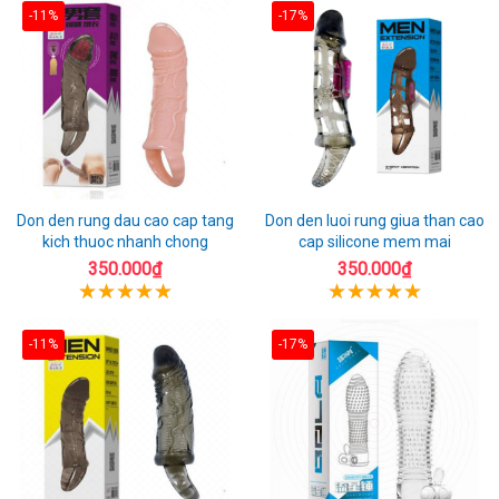
-11%
-17%
Don den rung dau cao cap tang
Don den luoi rung giua than cao
kich thuoc nhanh chong
cap silicone mem mai
350.000₫
350.000₫
-11%
-17%