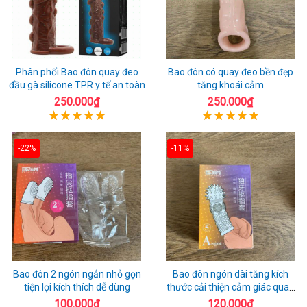
Phân phối Bao đôn quay đeo
Bao đôn có quay đeo bền đẹp
đầu gà silicone TPR y tế an toàn
tăng khoái cảm
250.000₫
250.000₫
-22%
-11%
Bao đôn 2 ngón ngắn nhỏ gọn
Bao đôn ngón dài tăng kích
tiện lợi kích thích dễ dùng
thước cải thiện cảm giác quan
hệ
100.000₫
120.000₫