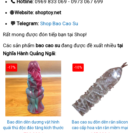
📞 Hotline:
0969 833 069 - 0973 067 699
🌐 Website: shoptoy.net
💬 Telegram:
Shop Bao Cao Su
Rất mong được đón tiếp bạn tại Shop!
Các sản phẩm
bao cao su
đang được đề xuất nhiều
tại
Nghĩa Hành Quảng Ngãi
:
-17%
-10%
Bao đôn dên dương vật hình
Bao cao su đôn dên rắn silicon
quái thú độc đáo tăng kích thước
cao cấp hoa văn rắn mềm mại