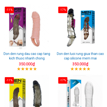
-11%
-17%
Don den rung dau cao cap tang
Don den luoi rung giua than cao
kich thuoc nhanh chong
cap silicone mem mai
350.000₫
350.000₫
-11%
-17%