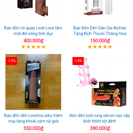
Bao đôn có quay Lock Love làm
Bao Đôn Dên Gân Gai Aichao
mới đời sống tình dục
Tăng Kích Thước Thăng Hoa
400.000₫
150.000₫
-13%
-14%
Bao đôn dên Lovetoy siêu mềm
Đôn dên lưới rung silicon cao cấp
mại tăng khoái cảm nữ giới
kích thích tột đỉnh
550.000₫
380.000₫