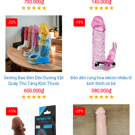
730.000₫
145.000₫
-22%
-18%
Sextoy Bao Đôn Dên Dương Vật
Đôn dên rung hoa silicon nhiều lỗ
Quáy Thú Tăng Kích Thước
kích thích cô bé
600.000₫
380.000₫
-15%
-20%