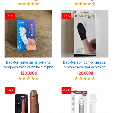
-21%
-14%
Bao đôn ngón gai silicon y tế
Bao đôn sỏ ngón có gân gai
tăng kích thích quan hệ cực phê
silicon mềm mại kích thích
120.000₫
120.000₫
-16%
-12%