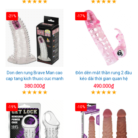
-21%
-17%
Don den rung Brave Man cao
Đôn dên mắt thần rung 2 đầu
cap tang kich thuoc cuc manh
kéo dài thời gian quan hệ
380.000₫
490.000₫
-19%
-10%