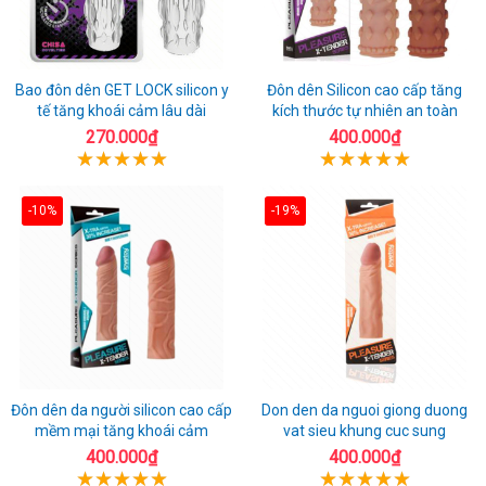
Bao đôn dên GET LOCK silicon y
Đôn dên Silicon cao cấp tăng
tế tăng khoái cảm lâu dài
kích thước tự nhiên an toàn
270.000₫
400.000₫
-10%
-19%
Đôn dên da người silicon cao cấp
Don den da nguoi giong duong
mềm mại tăng khoái cảm
vat sieu khung cuc sung
400.000₫
400.000₫