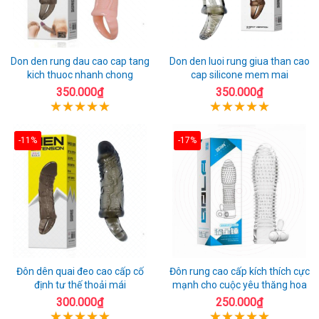
Don den rung dau cao cap tang
Don den luoi rung giua than cao
kich thuoc nhanh chong
cap silicone mem mai
350.000₫
350.000₫
-11%
-17%
Đôn dên quai đeo cao cấp cố
Đôn rung cao cấp kích thích cực
định tư thế thoải mái
mạnh cho cuộc yêu thăng hoa
300.000₫
250.000₫