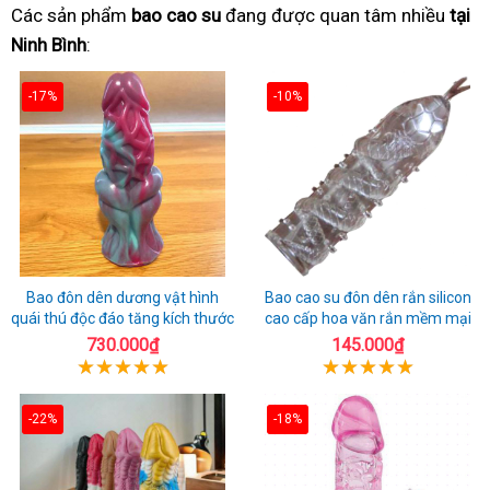
Các sản phẩm
bao cao su
đang được quan tâm nhiều
tại
Ninh Bình
:
-17%
-10%
Bao đôn dên dương vật hình
Bao cao su đôn dên rắn silicon
quái thú độc đáo tăng kích thước
cao cấp hoa văn rắn mềm mại
730.000₫
145.000₫
-22%
-18%