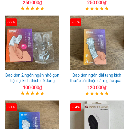
250.000₫
250.000₫
-22%
-11%
Bao đôn 2 ngón ngắn nhỏ gọn
Bao đôn ngón dài tăng kích
tiện lợi kích thích dễ dùng
thước cải thiện cảm giác quan
hệ
100.000₫
120.000₫
-21%
-14%