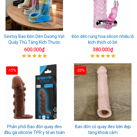
Sextoy Bao Đôn Dên Dương Vật
Đôn dên rung hoa silicon nhiều lỗ
Quáy Thú Tăng Kích Thước
kích thích cô bé
600.000₫
380.000₫
-15%
-20%
Phân phối Bao đôn quay đeo
Bao đôn có quay đeo bền đẹp
đầu gà silicone TPR y tế an toàn
tăng khoái cảm