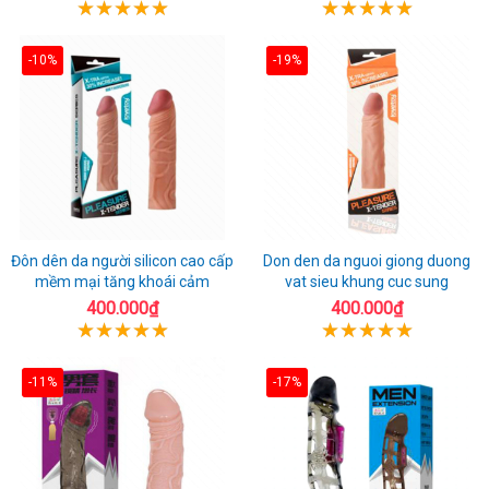
-10%
-19%
Đôn dên da người silicon cao cấp
Don den da nguoi giong duong
mềm mại tăng khoái cảm
vat sieu khung cuc sung
400.000₫
400.000₫
-11%
-17%