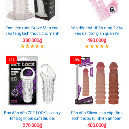
Don den rung Brave Man cao
Đôn dên mắt thần rung 2 đầu
cap tang kich thuoc cuc manh
kéo dài thời gian quan hệ
380.000₫
490.000₫
-19%
-10%
Bao đôn dên GET LOCK silicon y
Đôn dên Silicon cao cấp tăng
tế tăng khoái cảm lâu dài
kích thước tự nhiên an toàn
270.000₫
400.000₫