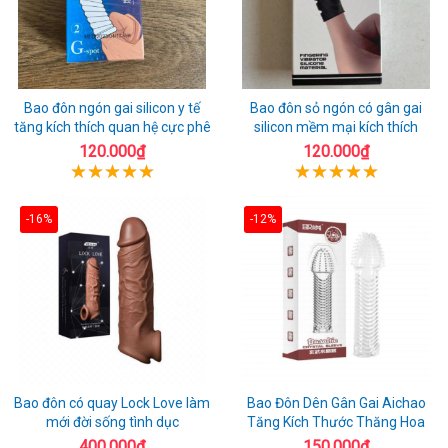
Bao đôn ngón gai silicon y tế
Bao đôn sỏ ngón có gân gai
tăng kích thích quan hệ cực phê
silicon mềm mại kích thích
120.000₫
120.000₫
-16%
-12%
Bao đôn có quay Lock Love làm
Bao Đôn Dên Gân Gai Aichao
mới đời sống tình dục
Tăng Kích Thước Thăng Hoa
400.000₫
150.000₫