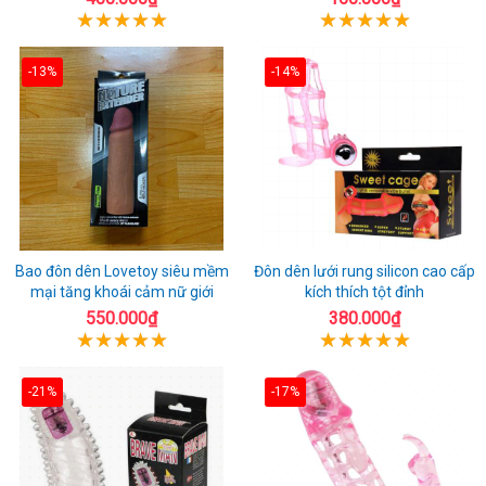
-13%
-14%
Bao đôn dên Lovetoy siêu mềm
Đôn dên lưới rung silicon cao cấp
mại tăng khoái cảm nữ giới
kích thích tột đỉnh
550.000₫
380.000₫
-21%
-17%