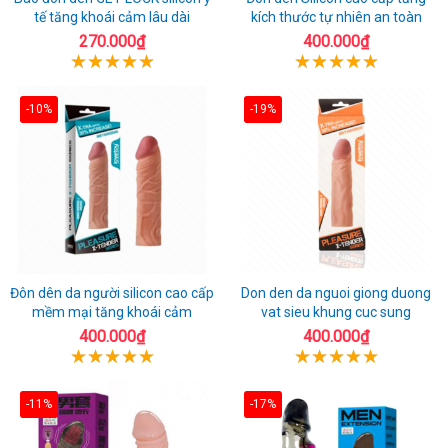
tế tăng khoái cảm lâu dài
kích thước tự nhiên an toàn
270.000₫
400.000₫
-10%
-19%
Đôn dên da người silicon cao cấp
Don den da nguoi giong duong
mềm mại tăng khoái cảm
vat sieu khung cuc sung
400.000₫
400.000₫
-11%
-17%