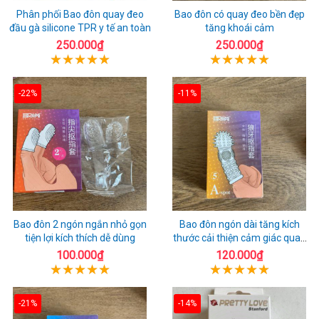
Phân phối Bao đôn quay đeo
Bao đôn có quay đeo bền đẹp
đầu gà silicone TPR y tế an toàn
tăng khoái cảm
250.000₫
250.000₫
-22%
-11%
Bao đôn 2 ngón ngắn nhỏ gọn
Bao đôn ngón dài tăng kích
tiện lợi kích thích dễ dùng
thước cải thiện cảm giác quan
hệ
100.000₫
120.000₫
-21%
-14%