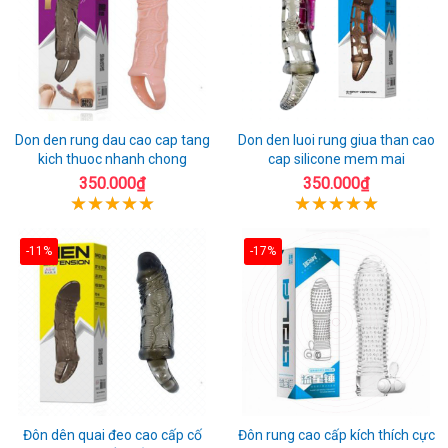
Don den rung dau cao cap tang
Don den luoi rung giua than cao
kich thuoc nhanh chong
cap silicone mem mai
350.000₫
350.000₫
-11%
-17%
Đôn dên quai đeo cao cấp cố
Đôn rung cao cấp kích thích cực