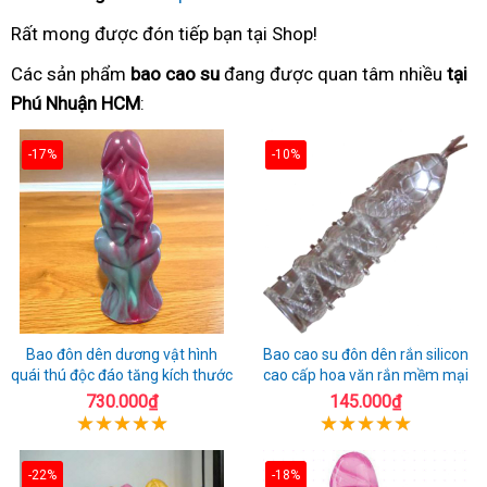
Rất mong được đón tiếp bạn tại Shop!
Các sản phẩm
bao cao su
đang được quan tâm nhiều
tại
Phú Nhuận HCM
:
-17%
-10%
Bao đôn dên dương vật hình
Bao cao su đôn dên rắn silicon
quái thú độc đáo tăng kích thước
cao cấp hoa văn rắn mềm mại
730.000₫
145.000₫
-22%
-18%