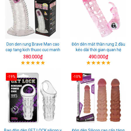
Don den rung Brave Man cao
Đôn dên mắt thần rung 2 đầu
cap tang kich thuoc cuc manh
kéo dài thời gian quan hệ
380.000₫
490.000₫
-19%
-10%
Bao đôn dên GET LOCK silicon y
Đôn dên Silicon cao cấp tăng