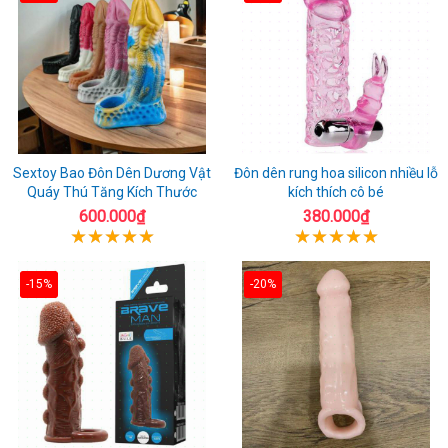
Sextoy Bao Đôn Dên Dương Vật
Đôn dên rung hoa silicon nhiều lỗ
Quáy Thú Tăng Kích Thước
kích thích cô bé
600.000₫
380.000₫
-15%
-20%