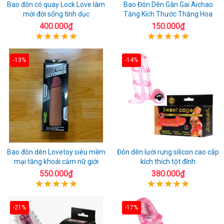
Bao đôn có quay Lock Love làm
Bao Đôn Dên Gân Gai Aichao
mới đời sống tình dục
Tăng Kích Thước Thăng Hoa
400.000₫
150.000₫
-13%
-14%
Bao đôn dên Lovetoy siêu mềm
Đôn dên lưới rung silicon cao cấp
mại tăng khoái cảm nữ giới
kích thích tột đỉnh
550.000₫
380.000₫
-21%
-17%