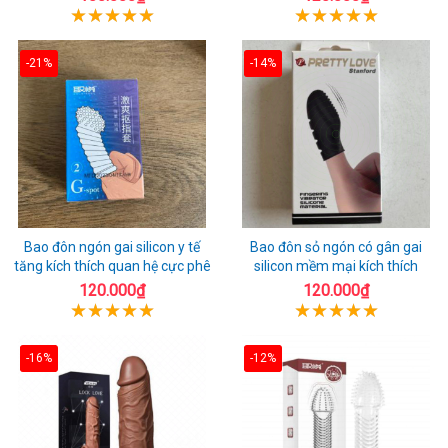
-21%
-14%
Bao đôn ngón gai silicon y tế
Bao đôn sỏ ngón có gân gai
tăng kích thích quan hệ cực phê
silicon mềm mại kích thích
120.000₫
120.000₫
-16%
-12%