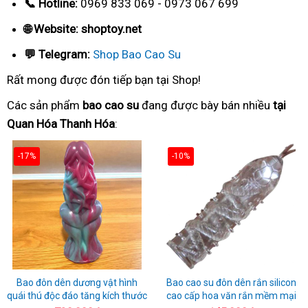
📞 Hotline:
0969 833 069 - 0973 067 699
🌐 Website: shoptoy.net
💬 Telegram:
Shop Bao Cao Su
Rất mong được đón tiếp bạn tại Shop!
Các sản phẩm
bao cao su
đang được bày bán nhiều
tại
Quan Hóa Thanh Hóa
:
-17%
-10%
Bao đôn dên dương vật hình
Bao cao su đôn dên rắn silicon
quái thú độc đáo tăng kích thước
cao cấp hoa văn rắn mềm mại