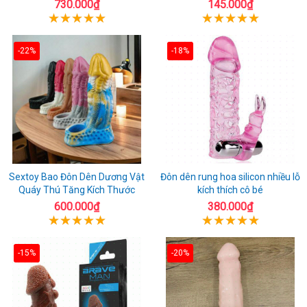
730.000₫
145.000₫
-22%
-18%
Sextoy Bao Đôn Dên Dương Vật
Đôn dên rung hoa silicon nhiều lỗ
Quáy Thú Tăng Kích Thước
kích thích cô bé
600.000₫
380.000₫
-15%
-20%