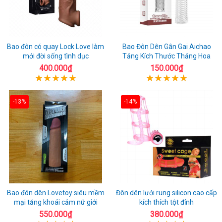
Bao đôn có quay Lock Love làm
Bao Đôn Dên Gân Gai Aichao
mới đời sống tình dục
Tăng Kích Thước Thăng Hoa
400.000₫
150.000₫
-13%
-14%
Bao đôn dên Lovetoy siêu mềm
Đôn dên lưới rung silicon cao cấp
mại tăng khoái cảm nữ giới
kích thích tột đỉnh
550.000₫
380.000₫