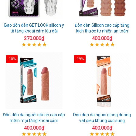
Bao đôn dên GET LOCK silicon y
Đôn dên Silicon cao cấp tăng
tế tăng khoái cảm lâu dài
kích thước tự nhiên an toàn
270.000₫
400.000₫
-10%
-19%
Đôn dên da người silicon cao cấp
Don den da nguoi giong duong
mềm mại tăng khoái cảm
vat sieu khung cuc sung
400.000₫
400.000₫