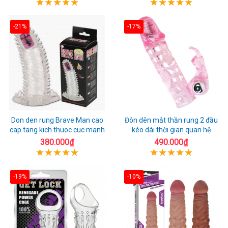
-21%
-17%
Don den rung Brave Man cao
Đôn dên mắt thần rung 2 đầu
cap tang kich thuoc cuc manh
kéo dài thời gian quan hệ
380.000₫
490.000₫
-19%
-10%