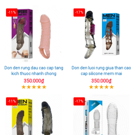
-11%
-17%
Don den rung dau cao cap tang
Don den luoi rung giua than cao
kich thuoc nhanh chong
cap silicone mem mai
350.000₫
350.000₫
-11%
-17%