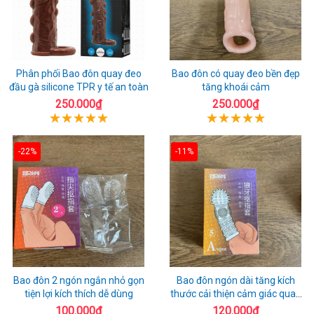
Phân phối Bao đôn quay đeo
Bao đôn có quay đeo bền đẹp
đầu gà silicone TPR y tế an toàn
tăng khoái cảm
250.000₫
250.000₫
-22%
-11%
Bao đôn 2 ngón ngắn nhỏ gọn
Bao đôn ngón dài tăng kích
tiện lợi kích thích dễ dùng
thước cải thiện cảm giác quan
hệ
100.000₫
120.000₫