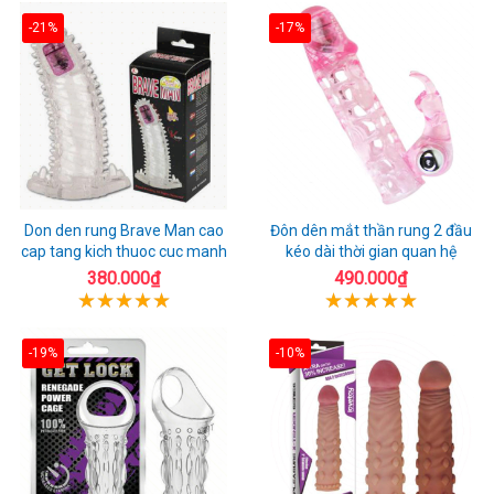
-21%
-17%
Don den rung Brave Man cao
Đôn dên mắt thần rung 2 đầu
cap tang kich thuoc cuc manh
kéo dài thời gian quan hệ
380.000₫
490.000₫
-19%
-10%