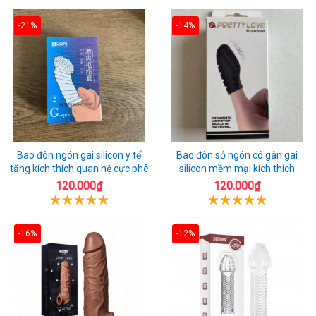
-21%
-14%
Bao đôn ngón gai silicon y tế
Bao đôn sỏ ngón có gân gai
tăng kích thích quan hệ cực phê
silicon mềm mại kích thích
120.000₫
120.000₫
-16%
-12%