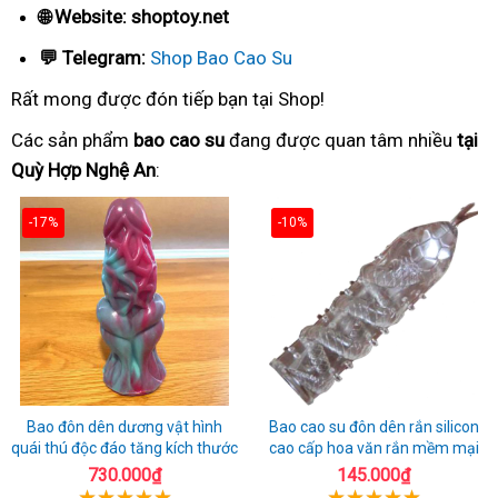
🌐 Website: shoptoy.net
💬 Telegram:
Shop Bao Cao Su
Rất mong được đón tiếp bạn tại Shop!
Các sản phẩm
bao cao su
đang được quan tâm nhiều
tại
Quỳ Hợp Nghệ An
:
-17%
-10%
Bao đôn dên dương vật hình
Bao cao su đôn dên rắn silicon
quái thú độc đáo tăng kích thước
cao cấp hoa văn rắn mềm mại
730.000₫
145.000₫