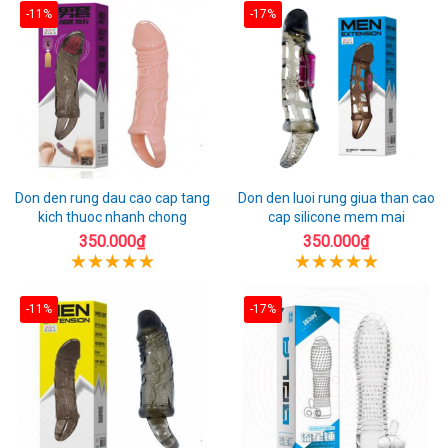
-11%
-17%
Don den rung dau cao cap tang
Don den luoi rung giua than cao
kich thuoc nhanh chong
cap silicone mem mai
350.000₫
350.000₫
-11%
-17%