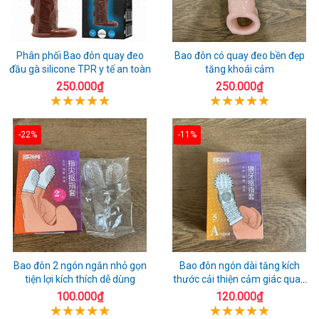
Phân phối Bao đôn quay đeo
Bao đôn có quay đeo bền đẹp
đầu gà silicone TPR y tế an toàn
tăng khoái cảm
250.000₫
250.000₫
-22%
-11%
Bao đôn 2 ngón ngắn nhỏ gọn
Bao đôn ngón dài tăng kích
tiện lợi kích thích dễ dùng
thước cải thiện cảm giác quan
hệ
100.000₫
120.000₫