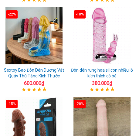
-22%
-18%
Sextoy Bao Đôn Dên Dương Vật
Đôn dên rung hoa silicon nhiều lỗ
Quáy Thú Tăng Kích Thước
kích thích cô bé
600.000₫
380.000₫
-15%
-20%