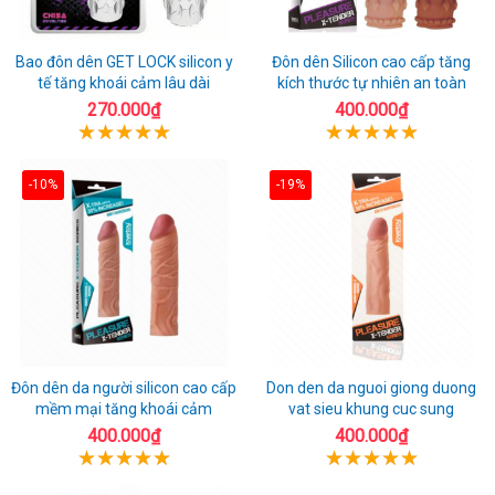
Bao đôn dên GET LOCK silicon y
Đôn dên Silicon cao cấp tăng
tế tăng khoái cảm lâu dài
kích thước tự nhiên an toàn
270.000₫
400.000₫
-10%
-19%
Đôn dên da người silicon cao cấp
Don den da nguoi giong duong
mềm mại tăng khoái cảm
vat sieu khung cuc sung
400.000₫
400.000₫