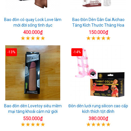
Bao đôn có quay Lock Love làm
Bao Đôn Dên Gân Gai Aichao
mới đời sống tình dục
Tăng Kích Thước Thăng Hoa
400.000₫
150.000₫
-13%
-14%
Bao đôn dên Lovetoy siêu mềm
Đôn dên lưới rung silicon cao cấp
mại tăng khoái cảm nữ giới
kích thích tột đỉnh
550.000₫
380.000₫