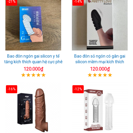
-21%
-14%
Bao đôn ngón gai silicon y tế
Bao đôn sỏ ngón có gân gai
tăng kích thích quan hệ cực phê
silicon mềm mại kích thích
120.000₫
120.000₫
-16%
-12%