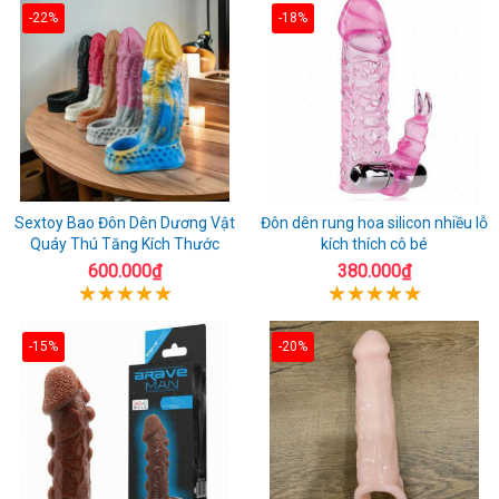
-22%
-18%
Sextoy Bao Đôn Dên Dương Vật
Đôn dên rung hoa silicon nhiều lỗ
Quáy Thú Tăng Kích Thước
kích thích cô bé
600.000₫
380.000₫
-15%
-20%