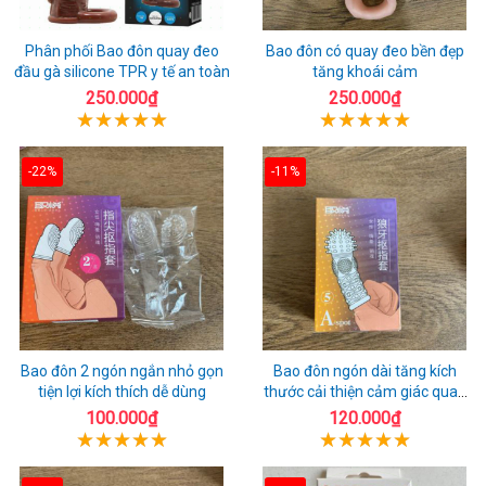
Phân phối Bao đôn quay đeo
Bao đôn có quay đeo bền đẹp
đầu gà silicone TPR y tế an toàn
tăng khoái cảm
250.000₫
250.000₫
-22%
-11%
Bao đôn 2 ngón ngắn nhỏ gọn
Bao đôn ngón dài tăng kích
tiện lợi kích thích dễ dùng
thước cải thiện cảm giác quan
hệ
100.000₫
120.000₫