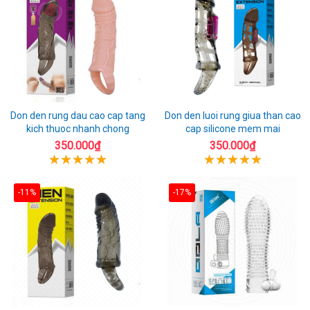
Don den rung dau cao cap tang
Don den luoi rung giua than cao
kich thuoc nhanh chong
cap silicone mem mai
350.000₫
350.000₫
-11%
-17%