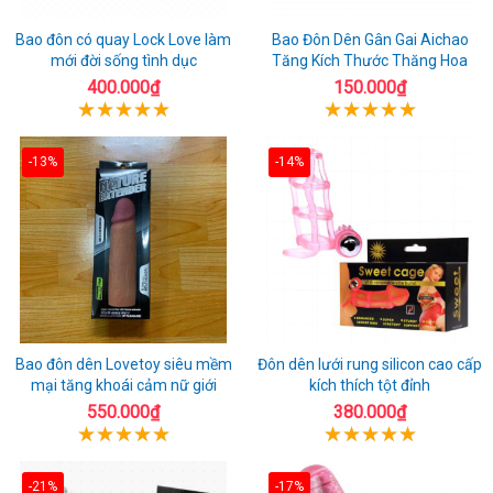
Bao đôn có quay Lock Love làm
Bao Đôn Dên Gân Gai Aichao
mới đời sống tình dục
Tăng Kích Thước Thăng Hoa
400.000₫
150.000₫
-13%
-14%
Bao đôn dên Lovetoy siêu mềm
Đôn dên lưới rung silicon cao cấp
mại tăng khoái cảm nữ giới
kích thích tột đỉnh
550.000₫
380.000₫
-21%
-17%