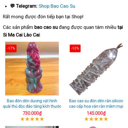
💬 Telegram:
Shop Bao Cao Su
Rất mong được đón tiếp bạn tại Shop!
Các sản phẩm
bao cao su
đang được quan tâm nhiều
tại
Si Ma Cai Lào Cai
:
-17%
-10%
Bao đôn dên dương vật hình
Bao cao su đôn dên rắn silicon
quái thú độc đáo tăng kích thước
cao cấp hoa văn rắn mềm mại
730.000₫
145.000₫