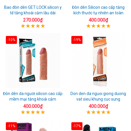
Bao đôn dên GET LOCK silicon y
Đôn dên Silicon cao cấp tăng
tế tăng khoái cảm lâu dài
kích thước tự nhiên an toàn
270.000₫
400.000₫
-10%
-19%
Đôn dên da người silicon cao cấp
Don den da nguoi giong duong
mềm mại tăng khoái cảm
vat sieu khung cuc sung
400.000₫
400.000₫
-11%
-17%