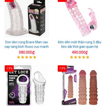
Don den rung Brave Man cao
Đôn dên mắt thần rung 2 đầu
cap tang kich thuoc cuc manh
kéo dài thời gian quan hệ
380.000₫
490.000₫
-19%
-10%