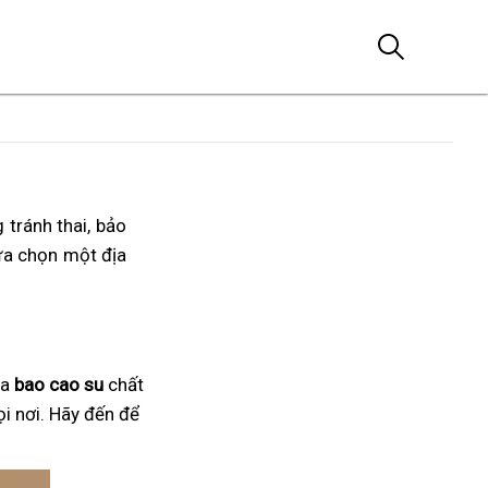
 tránh thai, bảo
ựa chọn một địa
ua
bao cao su
chất
ọi nơi. Hãy đến để