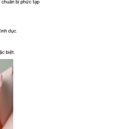
 chuẩn bị phức tạp
tình dục.
c biệt.