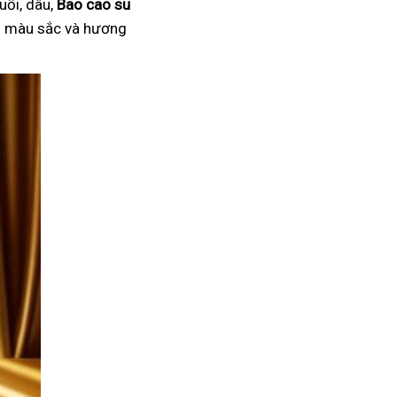
uối, dâu,
Bao cao su
ại màu sắc và hương