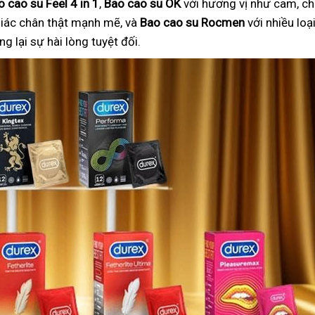
o cao su Feel 4 in 1
,
Bao cao su OK
với hương vị như cam, ch
iác chân thật mạnh mẽ, và
Bao cao su Rocmen
với nhiều lo
 lại sự hài lòng tuyệt đối.