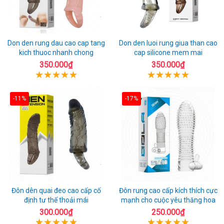
Don den rung dau cao cap tang
Don den luoi rung giua than cao
kich thuoc nhanh chong
cap silicone mem mai
350.000₫
350.000₫
-11%
-17%
Đôn dên quai đeo cao cấp cố
Đôn rung cao cấp kích thích cực
định tư thế thoải mái
mạnh cho cuộc yêu thăng hoa
300.000₫
250.000₫