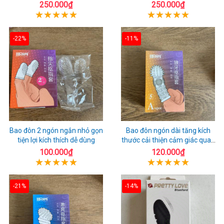
250.000₫
250.000₫
-22%
-11%
Bao đôn 2 ngón ngắn nhỏ gọn
Bao đôn ngón dài tăng kích
tiện lợi kích thích dễ dùng
thước cải thiện cảm giác quan
hệ
100.000₫
120.000₫
-21%
-14%