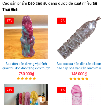
Các sản phẩm
bao cao su
đang được đề xuất nhiều
tại
Thái Bình
:
-17%
-10%
Bao đôn dên dương vật hình
Bao cao su đôn dên rắn silicon
quái thú độc đáo tăng kích thước
cao cấp hoa văn rắn mềm mại
730.000₫
145.000₫
-22%
-18%