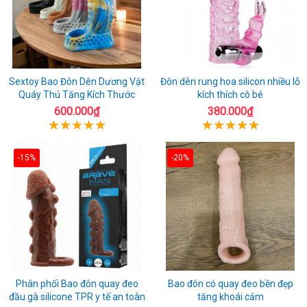
Sextoy Bao Đôn Dên Dương Vật
Đôn dên rung hoa silicon nhiều lỗ
Quáy Thú Tăng Kích Thước
kích thích cô bé
600.000₫
380.000₫
-15%
-20%
Phân phối Bao đôn quay đeo
Bao đôn có quay đeo bền đẹp
đầu gà silicone TPR y tế an toàn
tăng khoái cảm