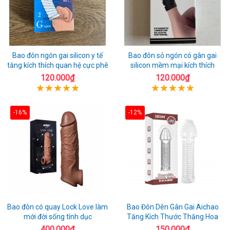
Bao đôn ngón gai silicon y tế
Bao đôn sỏ ngón có gân gai
tăng kích thích quan hệ cực phê
silicon mềm mại kích thích
120.000₫
120.000₫
-16%
-12%
Bao đôn có quay Lock Love làm
Bao Đôn Dên Gân Gai Aichao
mới đời sống tình dục
Tăng Kích Thước Thăng Hoa
400.000₫
150.000₫