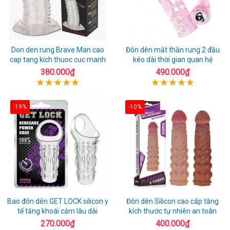
Don den rung Brave Man cao
Đôn dên mắt thần rung 2 đầu
cap tang kich thuoc cuc manh
kéo dài thời gian quan hệ
380.000₫
490.000₫
-19%
-10%
Bao đôn dên GET LOCK silicon y
Đôn dên Silicon cao cấp tăng
tế tăng khoái cảm lâu dài
kích thước tự nhiên an toàn
270.000₫
400.000₫