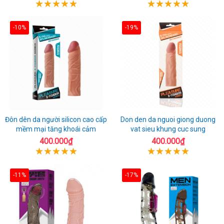
-10%
-19%
Đôn dên da người silicon cao cấp
Don den da nguoi giong duong
mềm mại tăng khoái cảm
vat sieu khung cuc sung
400.000₫
400.000₫
-11%
-17%