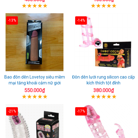
-13%
-14%
Bao đôn dên Lovetoy siêu mềm
Đôn dên lưới rung silicon cao cấp
mại tăng khoái cảm nữ giới
kích thích tột đỉnh
550.000₫
380.000₫
-21%
-17%