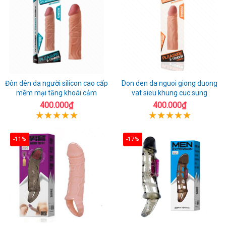
Đôn dên da người silicon cao cấp
Don den da nguoi giong duong
mềm mại tăng khoái cảm
vat sieu khung cuc sung
400.000₫
400.000₫
-11%
-17%