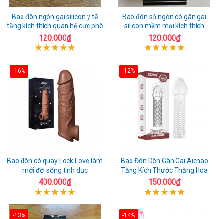
Bao đôn ngón gai silicon y tế
Bao đôn sỏ ngón có gân gai
tăng kích thích quan hệ cực phê
silicon mềm mại kích thích
120.000₫
120.000₫
-16%
-12%
Bao đôn có quay Lock Love làm
Bao Đôn Dên Gân Gai Aichao
mới đời sống tình dục
Tăng Kích Thước Thăng Hoa
400.000₫
150.000₫
-13%
-14%