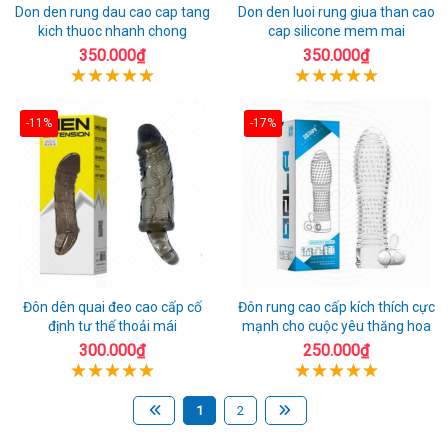
Don den rung dau cao cap tang
Don den luoi rung giua than cao
kich thuoc nhanh chong
cap silicone mem mai
350.000₫
350.000₫
-11%
-17%
Đôn dên quai đeo cao cấp cố
Đôn rung cao cấp kích thích cực
định tư thế thoải mái
mạnh cho cuộc yêu thăng hoa
300.000₫
250.000₫
1
2