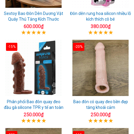
Sextoy Bao Đôn Dên Dương Vật
Đôn dên rung hoa silicon nhiều lỗ
Quáy Thú Tăng Kích Thước
kích thích cô bé
600.000₫
380.000₫
-15%
-20%
Phân phối Bao đôn quay đeo
Bao đôn có quay đeo bền đẹp
đầu gà silicone TPR y tế an toàn
tăng khoái cảm
250.000₫
250.000₫