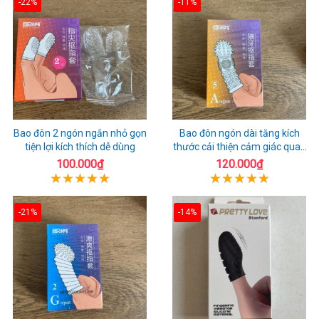
-22%
-11%
Bao đôn 2 ngón ngắn nhỏ gọn
Bao đôn ngón dài tăng kích
tiện lợi kích thích dễ dùng
thước cải thiện cảm giác quan
hệ
100.000₫
120.000₫
-21%
-14%