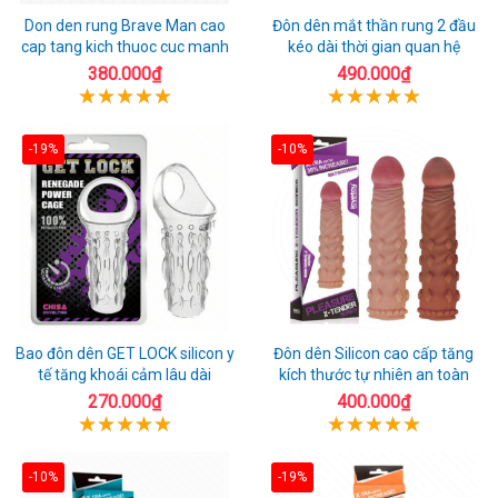
Don den rung Brave Man cao
Đôn dên mắt thần rung 2 đầu
cap tang kich thuoc cuc manh
kéo dài thời gian quan hệ
380.000₫
490.000₫
-19%
-10%
Bao đôn dên GET LOCK silicon y
Đôn dên Silicon cao cấp tăng
tế tăng khoái cảm lâu dài
kích thước tự nhiên an toàn
270.000₫
400.000₫
-10%
-19%