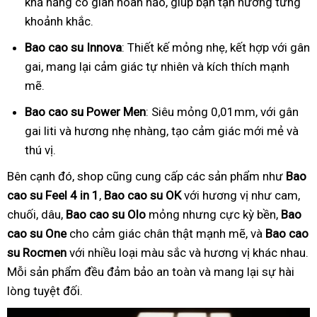
khả năng co giãn hoàn hảo, giúp bạn tận hưởng từng
khoảnh khắc.
Bao cao su Innova
: Thiết kế mỏng nhẹ, kết hợp với gân
gai, mang lại cảm giác tự nhiên và kích thích mạnh
mẽ.
Bao cao su Power Men
: Siêu mỏng 0,01mm, với gân
gai liti và hương nhẹ nhàng, tạo cảm giác mới mẻ và
thú vị.
Bên cạnh đó, shop cũng cung cấp các sản phẩm như
Bao
cao su Feel 4 in 1
,
Bao cao su OK
với hương vị như cam,
chuối, dâu,
Bao cao su Olo
mỏng nhưng cực kỳ bền,
Bao
cao su One
cho cảm giác chân thật mạnh mẽ, và
Bao cao
su Rocmen
với nhiều loại màu sắc và hương vị khác nhau.
Mỗi sản phẩm đều đảm bảo an toàn và mang lại sự hài
lòng tuyệt đối.