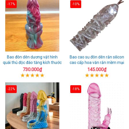
-17%
-10%
Bao đôn dên dương vật hình
Bao cao su đôn dên rắn silicon
quái thú độc đáo tăng kích thước
cao cấp hoa văn rắn mềm mại
730.000₫
145.000₫
-22%
-18%