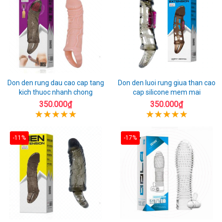
Don den rung dau cao cap tang
Don den luoi rung giua than cao
kich thuoc nhanh chong
cap silicone mem mai
350.000₫
350.000₫
-11%
-17%