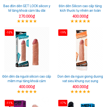
Bao đôn dên GET LOCK silicon y
Đôn dên Silicon cao cấp tăng
tế tăng khoái cảm lâu dài
kích thước tự nhiên an toàn
270.000₫
400.000₫
-10%
-19%
Đôn dên da người silicon cao cấp
Don den da nguoi giong duong
mềm mại tăng khoái cảm
vat sieu khung cuc sung
400.000₫
400.000₫
-11%
-17%