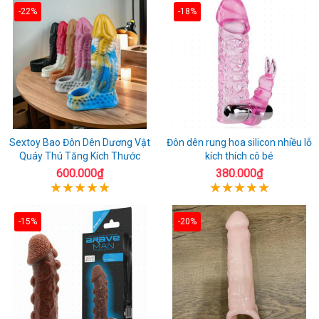
-22%
-18%
Sextoy Bao Đôn Dên Dương Vật
Đôn dên rung hoa silicon nhiều lỗ
Quáy Thú Tăng Kích Thước
kích thích cô bé
600.000₫
380.000₫
-15%
-20%