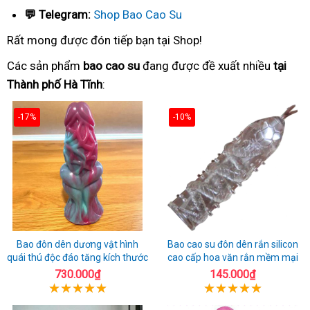
💬 Telegram:
Shop Bao Cao Su
Rất mong được đón tiếp bạn tại Shop!
Các sản phẩm
bao cao su
đang được đề xuất nhiều
tại
Thành phố Hà Tĩnh
:
-17%
-10%
Bao đôn dên dương vật hình
Bao cao su đôn dên rắn silicon
quái thú độc đáo tăng kích thước
cao cấp hoa văn rắn mềm mại
730.000₫
145.000₫