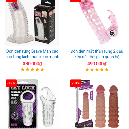
Don den rung Brave Man cao
Đôn dên mắt thần rung 2 đầu
cap tang kich thuoc cuc manh
kéo dài thời gian quan hệ
380.000₫
490.000₫
-19%
-10%