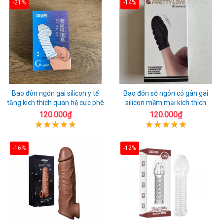
-21%
-14%
Bao đôn ngón gai silicon y tế
Bao đôn sỏ ngón có gân gai
tăng kích thích quan hệ cực phê
silicon mềm mại kích thích
120.000₫
120.000₫
-16%
-12%