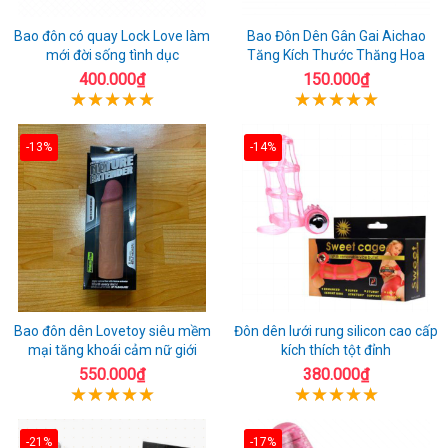
Bao đôn có quay Lock Love làm
Bao Đôn Dên Gân Gai Aichao
mới đời sống tình dục
Tăng Kích Thước Thăng Hoa
400.000₫
150.000₫
-13%
-14%
Bao đôn dên Lovetoy siêu mềm
Đôn dên lưới rung silicon cao cấp
mại tăng khoái cảm nữ giới
kích thích tột đỉnh
550.000₫
380.000₫
-21%
-17%