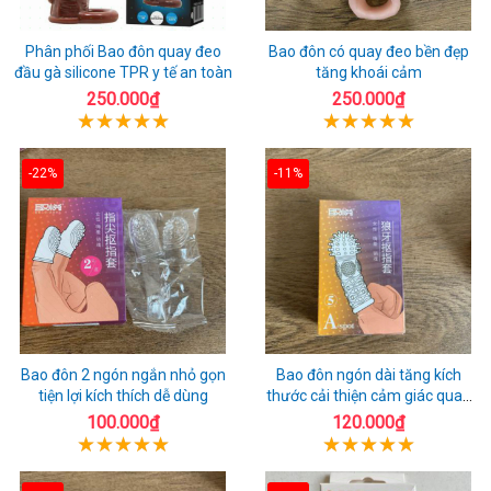
Phân phối Bao đôn quay đeo
Bao đôn có quay đeo bền đẹp
đầu gà silicone TPR y tế an toàn
tăng khoái cảm
250.000₫
250.000₫
-22%
-11%
Bao đôn 2 ngón ngắn nhỏ gọn
Bao đôn ngón dài tăng kích
tiện lợi kích thích dễ dùng
thước cải thiện cảm giác quan
hệ
100.000₫
120.000₫