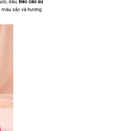
uối, dâu,
Bao cao su
ại màu sắc và hương