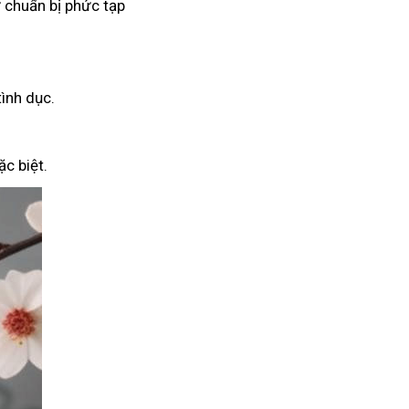
 chuẩn bị phức tạp
tình dục.
c biệt.