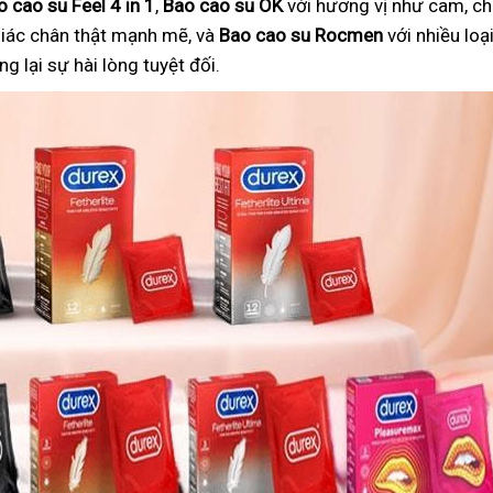
o cao su Feel 4 in 1
,
Bao cao su OK
với hương vị như cam, ch
iác chân thật mạnh mẽ, và
Bao cao su Rocmen
với nhiều lo
 lại sự hài lòng tuyệt đối.