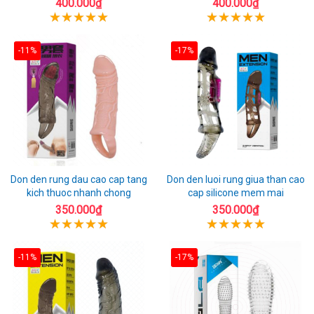
400.000₫
400.000₫
-11%
-17%
Don den rung dau cao cap tang
Don den luoi rung giua than cao
kich thuoc nhanh chong
cap silicone mem mai
350.000₫
350.000₫
-11%
-17%