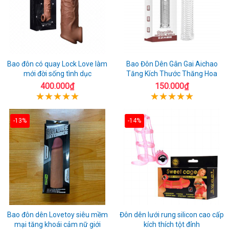
Bao đôn có quay Lock Love làm
Bao Đôn Dên Gân Gai Aichao
mới đời sống tình dục
Tăng Kích Thước Thăng Hoa
400.000₫
150.000₫
-13%
-14%
Bao đôn dên Lovetoy siêu mềm
Đôn dên lưới rung silicon cao cấp
mại tăng khoái cảm nữ giới
kích thích tột đỉnh