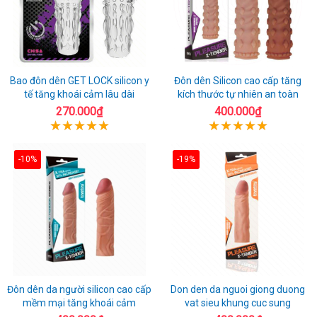
Bao đôn dên GET LOCK silicon y
Đôn dên Silicon cao cấp tăng
tế tăng khoái cảm lâu dài
kích thước tự nhiên an toàn
270.000₫
400.000₫
-10%
-19%
Đôn dên da người silicon cao cấp
Don den da nguoi giong duong
mềm mại tăng khoái cảm
vat sieu khung cuc sung