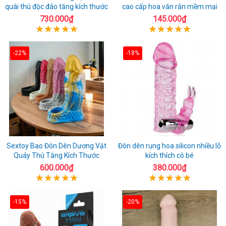
quái thú độc đáo tăng kích thước
cao cấp hoa văn rắn mềm mại
730.000₫
145.000₫
-22%
-18%
Sextoy Bao Đôn Dên Dương Vật
Đôn dên rung hoa silicon nhiều lỗ
Quáy Thú Tăng Kích Thước
kích thích cô bé
600.000₫
380.000₫
-15%
-20%