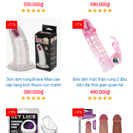
550.000₫
380.000₫
-21%
-17%
Don den rung Brave Man cao
Đôn dên mắt thần rung 2 đầu
cap tang kich thuoc cuc manh
kéo dài thời gian quan hệ
380.000₫
490.000₫
-19%
-10%