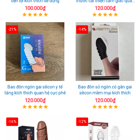
tiện lợi kích thích dễ dùng
thước cải thiện cảm giác quan
hệ
100.000₫
120.000₫
-21%
-14%
Bao đôn ngón gai silicon y tế
Bao đôn sỏ ngón có gân gai
tăng kích thích quan hệ cực phê
silicon mềm mại kích thích
120.000₫
120.000₫
-16%
-12%