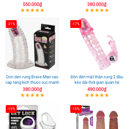
550.000₫
380.000₫
-21%
-17%
Don den rung Brave Man cao
Đôn dên mắt thần rung 2 đầu
cap tang kich thuoc cuc manh
kéo dài thời gian quan hệ
380.000₫
490.000₫
-19%
-10%