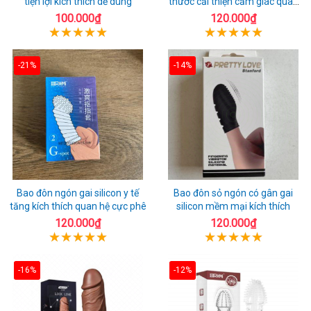
tiện lợi kích thích dễ dùng
thước cải thiện cảm giác quan
hệ
100.000₫
120.000₫
-21%
-14%
Bao đôn ngón gai silicon y tế
Bao đôn sỏ ngón có gân gai
tăng kích thích quan hệ cực phê
silicon mềm mại kích thích
120.000₫
120.000₫
-16%
-12%