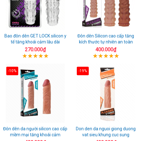
Bao đôn dên GET LOCK silicon y
Đôn dên Silicon cao cấp tăng
tế tăng khoái cảm lâu dài
kích thước tự nhiên an toàn
270.000₫
400.000₫
-10%
-19%
Đôn dên da người silicon cao cấp
Don den da nguoi giong duong
mềm mại tăng khoái cảm
vat sieu khung cuc sung