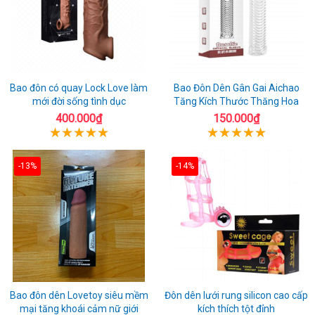
Bao đôn có quay Lock Love làm
Bao Đôn Dên Gân Gai Aichao
mới đời sống tình dục
Tăng Kích Thước Thăng Hoa
400.000₫
150.000₫
-13%
-14%
Bao đôn dên Lovetoy siêu mềm
Đôn dên lưới rung silicon cao cấp
mại tăng khoái cảm nữ giới
kích thích tột đỉnh