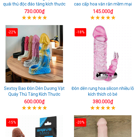
quái thú độc đáo tăng kích thước
cao cấp hoa văn rắn mềm mại
730.000₫
145.000₫
-22%
-18%
Sextoy Bao Đôn Dên Dương Vật
Đôn dên rung hoa silicon nhiều lỗ
Quáy Thú Tăng Kích Thước
kích thích cô bé
600.000₫
380.000₫
-15%
-20%