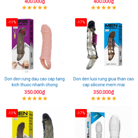
400.000₫
400.000₫
-11%
-17%
Don den rung dau cao cap tang
Don den luoi rung giua than cao
kich thuoc nhanh chong
cap silicone mem mai
350.000₫
350.000₫
-11%
-17%