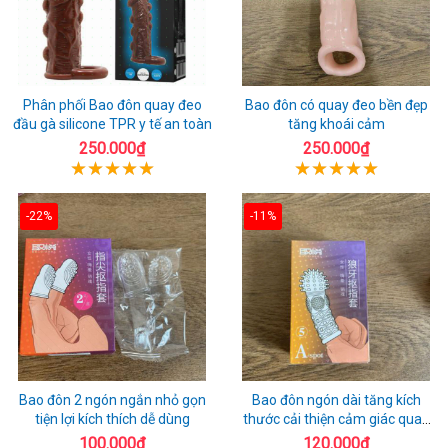
Phân phối Bao đôn quay đeo
Bao đôn có quay đeo bền đẹp
đầu gà silicone TPR y tế an toàn
tăng khoái cảm
250.000₫
250.000₫
-22%
-11%
Bao đôn 2 ngón ngắn nhỏ gọn
Bao đôn ngón dài tăng kích
tiện lợi kích thích dễ dùng
thước cải thiện cảm giác quan
hệ
100.000₫
120.000₫