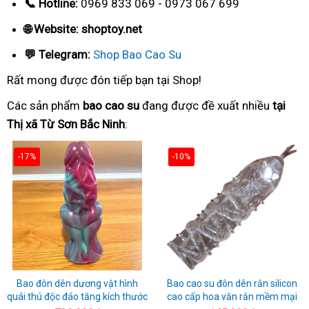
📞 Hotline:
0969 833 069 - 0973 067 699
🌐 Website: shoptoy.net
💬 Telegram:
Shop Bao Cao Su
Rất mong được đón tiếp bạn tại Shop!
Các sản phẩm
bao cao su
đang được đề xuất nhiều
tại
Thị xã Từ Sơn Bắc Ninh
:
-17%
-10%
Bao đôn dên dương vật hình
Bao cao su đôn dên rắn silicon
quái thú độc đáo tăng kích thước
cao cấp hoa văn rắn mềm mại