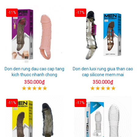
-11%
-17%
Don den rung dau cao cap tang
Don den luoi rung giua than cao
kich thuoc nhanh chong
cap silicone mem mai
350.000₫
350.000₫
-11%
-17%