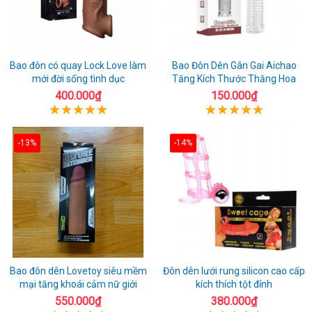
Bao đôn có quay Lock Love làm
Bao Đôn Dên Gân Gai Aichao
mới đời sống tình dục
Tăng Kích Thước Thăng Hoa
400.000₫
150.000₫
-13%
-14%
Bao đôn dên Lovetoy siêu mềm
Đôn dên lưới rung silicon cao cấp
mại tăng khoái cảm nữ giới
kích thích tột đỉnh
550.000₫
380.000₫