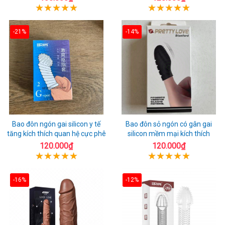
-21%
-14%
Bao đôn ngón gai silicon y tế
Bao đôn sỏ ngón có gân gai
tăng kích thích quan hệ cực phê
silicon mềm mại kích thích
120.000₫
120.000₫
-16%
-12%