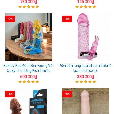
730.000₫
145.000₫
-22%
-18%
Sextoy Bao Đôn Dên Dương Vật
Đôn dên rung hoa silicon nhiều lỗ
Quáy Thú Tăng Kích Thước
kích thích cô bé
600.000₫
380.000₫
-15%
-20%