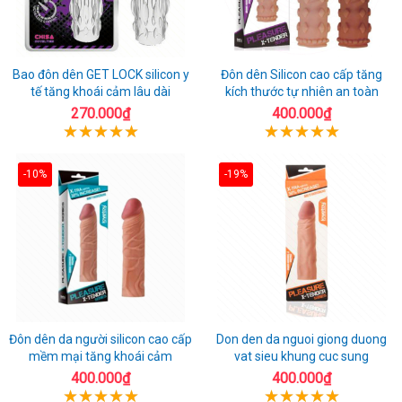
Bao đôn dên GET LOCK silicon y
Đôn dên Silicon cao cấp tăng
tế tăng khoái cảm lâu dài
kích thước tự nhiên an toàn
270.000₫
400.000₫
-10%
-19%
Đôn dên da người silicon cao cấp
Don den da nguoi giong duong
mềm mại tăng khoái cảm
vat sieu khung cuc sung
400.000₫
400.000₫