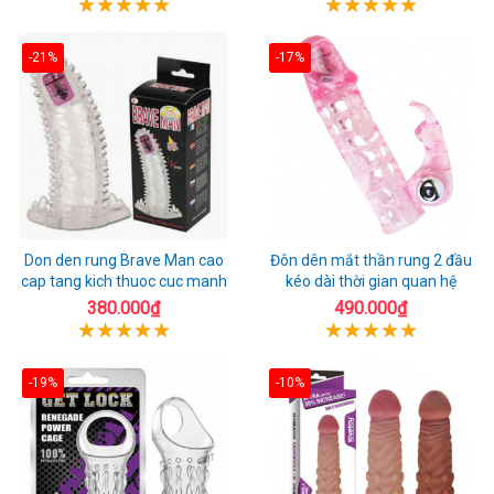
-21%
-17%
Don den rung Brave Man cao
Đôn dên mắt thần rung 2 đầu
cap tang kich thuoc cuc manh
kéo dài thời gian quan hệ
380.000₫
490.000₫
-19%
-10%