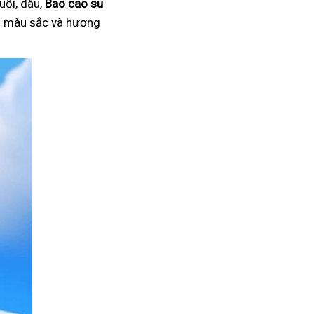
uối, dâu,
Bao cao su
ại màu sắc và hương