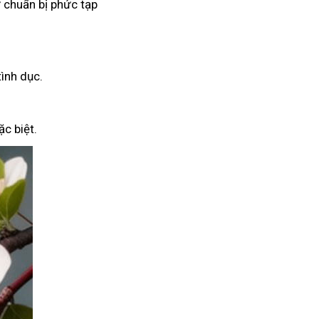
 chuẩn bị phức tạp
tình dục.
c biệt.