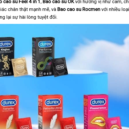
o cao su Feel 4 in 1
,
Bao cao su OK
với hương vị như cam, ch
iác chân thật mạnh mẽ, và
Bao cao su Rocmen
với nhiều lo
 lại sự hài lòng tuyệt đối.