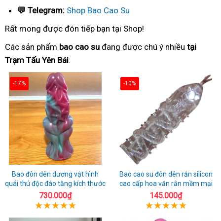
💬 Telegram:
Shop Bao Cao Su
Rất mong được đón tiếp bạn tại Shop!
Các sản phẩm
bao cao su
đang được chú ý nhiều
tại
Trạm Tấu Yên Bái
:
-17%
-10%
Bao đôn dên dương vật hình
Bao cao su đôn dên rắn silicon
quái thú độc đáo tăng kích thước
cao cấp hoa văn rắn mềm mại
730.000₫
145.000₫