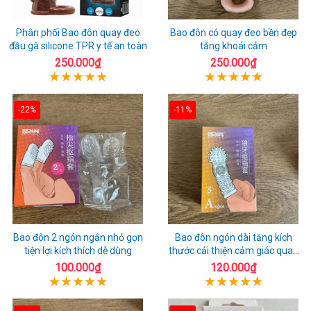
Phân phối Bao đôn quay đeo
Bao đôn có quay đeo bền đẹp
đầu gà silicone TPR y tế an toàn
tăng khoái cảm
250.000₫
250.000₫
-22%
-11%
Bao đôn 2 ngón ngắn nhỏ gọn
Bao đôn ngón dài tăng kích
tiện lợi kích thích dễ dùng
thước cải thiện cảm giác quan
hệ
100.000₫
120.000₫