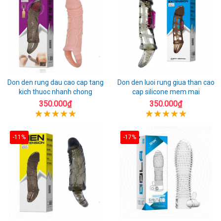
Don den rung dau cao cap tang
Don den luoi rung giua than cao
kich thuoc nhanh chong
cap silicone mem mai
350.000₫
350.000₫
-11%
-17%