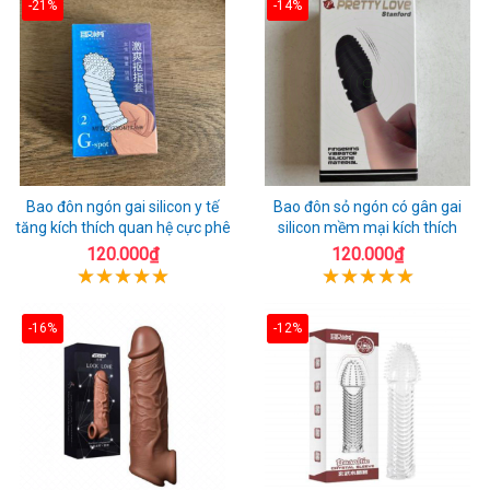
-21%
-14%
Bao đôn ngón gai silicon y tế
Bao đôn sỏ ngón có gân gai
tăng kích thích quan hệ cực phê
silicon mềm mại kích thích
120.000₫
120.000₫
-16%
-12%