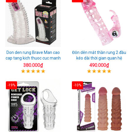
Don den rung Brave Man cao
Đôn dên mắt thần rung 2 đầu
cap tang kich thuoc cuc manh
kéo dài thời gian quan hệ
380.000₫
490.000₫
-19%
-10%