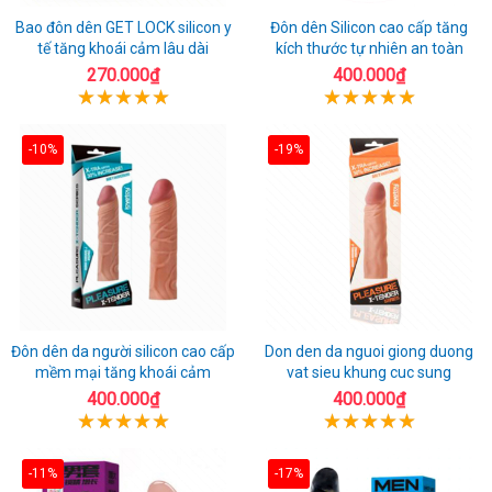
Bao đôn dên GET LOCK silicon y
Đôn dên Silicon cao cấp tăng
tế tăng khoái cảm lâu dài
kích thước tự nhiên an toàn
270.000₫
400.000₫
-10%
-19%
Đôn dên da người silicon cao cấp
Don den da nguoi giong duong
mềm mại tăng khoái cảm
vat sieu khung cuc sung
400.000₫
400.000₫
-11%
-17%