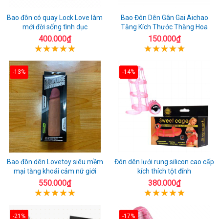
Bao đôn có quay Lock Love làm
Bao Đôn Dên Gân Gai Aichao
mới đời sống tình dục
Tăng Kích Thước Thăng Hoa
400.000₫
150.000₫
-13%
-14%
Bao đôn dên Lovetoy siêu mềm
Đôn dên lưới rung silicon cao cấp
mại tăng khoái cảm nữ giới
kích thích tột đỉnh
550.000₫
380.000₫
-21%
-17%