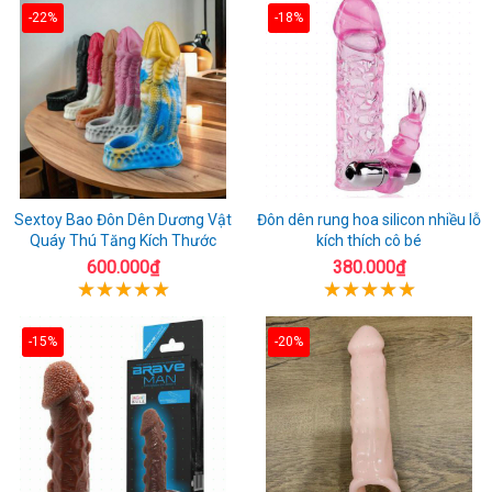
-22%
-18%
Sextoy Bao Đôn Dên Dương Vật
Đôn dên rung hoa silicon nhiều lỗ
Quáy Thú Tăng Kích Thước
kích thích cô bé
600.000₫
380.000₫
-15%
-20%