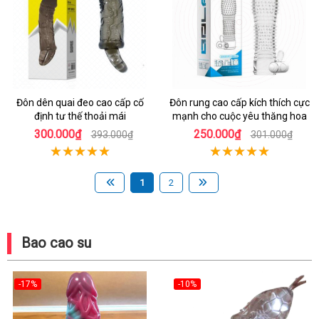
Đôn dên quai đeo cao cấp cố
Đôn rung cao cấp kích thích cực
định tư thế thoải mái
mạnh cho cuộc yêu thăng hoa
300.000₫
250.000₫
393.000₫
301.000₫
1
2
Bao cao su
-17%
-10%