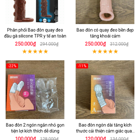
Phân phối Bao đôn quay đeo
Bao đôn có quay đeo bền đẹp
đầu gà silicone TPR y tế an toàn
tăng khoái cảm
250.000₫
250.000₫
294.000₫
312.000₫
-22%
-11%
Bao đôn 2 ngón ngắn nhỏ gọn
Bao đôn ngón dài tăng kích
tiện lợi kích thích dễ dùng
thước cải thiện cảm giác quan
hệ
100.000₫
120.000₫
128.000₫
134.000₫