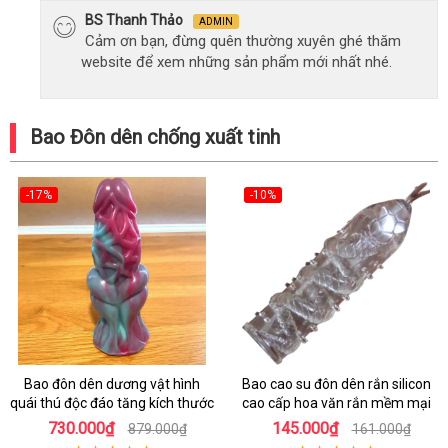
BS Thanh Thảo
ADMIN
Cảm ơn bạn, đừng quên thường xuyên ghé thăm
website để xem những sản phẩm mới nhất nhé.
Bao Đôn dên chống xuất tinh
-17%
-10%
Bao đôn dên dương vật hình
Bao cao su đôn dên rắn silicon
quái thú độc đáo tăng kích thước
cao cấp hoa văn rắn mềm mại
730.000₫
145.000₫
879.000₫
161.000₫