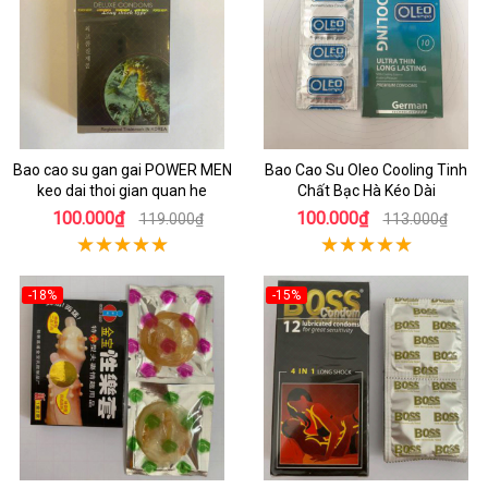
Bao cao su gan gai POWER MEN
Bao Cao Su Oleo Cooling Tinh
keo dai thoi gian quan he
Chất Bạc Hà Kéo Dài
100.000₫
100.000₫
119.000₫
113.000₫
-18%
-15%