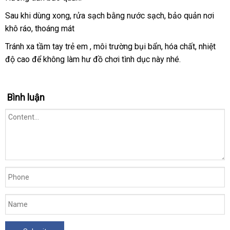
Sau khi dùng xong
vệ
, rửa sạch bằng nước sạch
miễn
, bảo quản nơi
khô ráo
giá
, thoáng mát
sinh
phí
sỉ
Tránh xa tầm tay trẻ em
phân
, môi trường bụi bẩn
nhập
, hóa chất
link
, nhiệt
độ cao
siêu
để không làm hư đồ chơi tình dục này
phối
khẩu
đại
nhé.
web
thị
lý
Bình luận