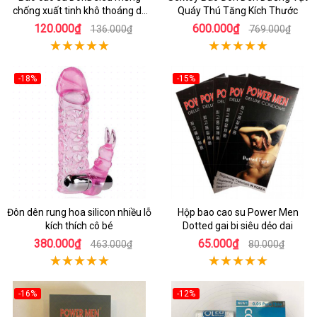
chống xuất tinh khô thoáng dễ
Quáy Thú Tăng Kích Thước
chịu
120.000₫
600.000₫
136.000₫
769.000₫
-18%
-15%
Đôn dên rung hoa silicon nhiều lỗ
Hộp bao cao su Power Men
kích thích cô bé
Dotted gai bi siêu dẻo dai
380.000₫
65.000₫
463.000₫
80.000₫
-16%
-12%