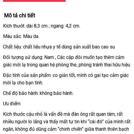
Mô tả chi tiết
Kích thướt: dài 8,3 cm ; ngang: 4,2 cm.
Màu sắc: Màu da.
Chất liệu: chất liệu nhựa y tế dùng sản xuất bao cao su
Đối tượng sử dụng: Nam
hướng
, Các cặp đôi muốn tạo thêm cảm
giác mới lạ trong quan hệ phòng the
dẫn
bảng
, phòng tránh thai hữu hiệu
giá
Đặc tính
Lazada
của sản phẩm: co giản tốt
cung
, mình có gai tạo cảm giác
mới lạ cho bạn tình.
cấp
Chế độ bảo hành: không bảo hành.
Ưu điểm:
Kích thước cậu nhỏ là vấn đề
thảo
mà đàn ông
tận
rất quan tâm
shopee
,
vận
rất
nhiều người lo lắng
giá
và thấy mất tự tin khi “cái đó”
luận
nơi
online
của mình
chuyển
ăn
rất
ngắn
bình
, không đủ dũng cảm “chinh chiến” giữa thanh thiên bạch
bán
trộ