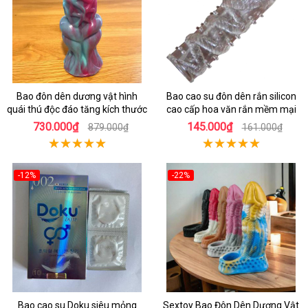
Bao đôn dên dương vật hình
Bao cao su đôn dên rắn silicon
quái thú độc đáo tăng kích thước
cao cấp hoa văn rắn mềm mại
730.000₫
145.000₫
879.000₫
161.000₫
-12%
-22%
Bao cao su Doku siêu mỏng
Sextoy Bao Đôn Dên Dương Vật