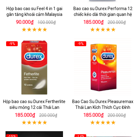
Hộp bao cao su Feel 4 in 1 gai
Bao cao su Durex Performa 12
gân tăng khoái cảm Malaysia
chiếc kéo dài thời gian quan hệ
90.000₫
185.000₫
100.000₫
200.000₫
-9%
-9%
Hộp bao cao su Durex Fertherlite
Bao Cao Su Durex Pleasuremax
siêu mỏng 12 cái Thái Lan
Thái Lan Kích Thích Cực Đỉnh
185.000₫
185.000₫
200.000₫
200.000₫
-15%
-14%