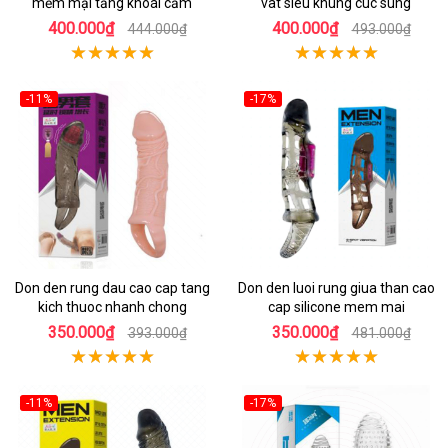
mềm mại tăng khoái cảm
vat sieu khung cuc sung
400.000₫
400.000₫
444.000₫
493.000₫
-11%
-17%
Don den rung dau cao cap tang
Don den luoi rung giua than cao
kich thuoc nhanh chong
cap silicone mem mai
350.000₫
350.000₫
393.000₫
481.000₫
-11%
-17%