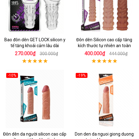
Bao đôn dên GET LOCK silicon y
Đôn dên Silicon cao cấp tăng
tế tăng khoái cảm lâu dài
kích thước tự nhiên an toàn
270.000₫
400.000₫
300.000₫
444.000₫
-10%
-19%
Đôn dên da người silicon cao cấp
Don den da nguoi giong duong