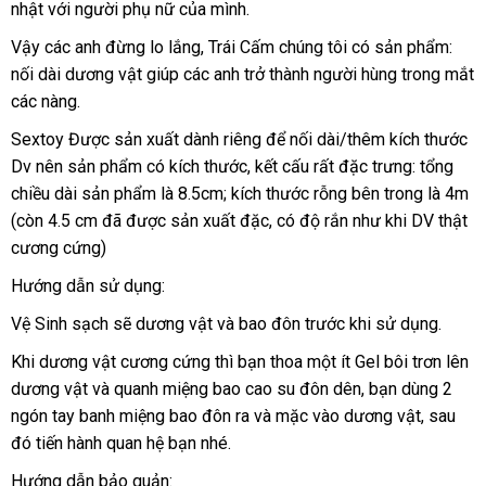
nhật
luận
mua
với người phụ nữ
lẻ
thảo
của mình.
hàng
luận
Vậy
facebook
các anh đừng lo lắng
đã
, Trái Cấm chúng tôi có sản phẩm:
nối dài dương vật giúp
đăng
các anh trở thành người hùng trong mắt
qua
tiki
các nàng.
ký
sử
dụng
Sextoy Được sản xuất dành
tại
riêng
tiki
để nối dài/thêm kích thước
Dv nên sản phẩm có kích thước
nhà
tại
, kết cấu
báo
rất đặc trưng: tổng
chiều dài sản phẩm là 8.5cm; kích thước rỗng bên trong là 4m
nhà
giá
(còn 4.5 cm
dễ
đã
chiết
được sản xuất đặc
mới
, có độ rắn như khi DV thật
cương cứng)
dàng
khấu
nhất
Hướng dẫn sử dụng:
Vệ Sinh sạch
nhận
sẽ dương vật
hướng
và bao đôn trước khi sử dụng.
xét
dẫn
showroom
Khi dương vật cương cứng
nước
thì bạn thoa một ít Gel bôi trơn lên
dương vật
mới
và quanh miệng bao cao su đôn dên
ngoài
nơi
, bạn dùng 2
ngón tay banh miệng bao đôn ra
nhất
đăng
và mặc vào dương vật
nào
shop
,
giá
sau
đó tiến hành quan hệ bạn
lấy
nhé.
ký
bán
hàng
lẻ
Hướng dẫn bảo quản: