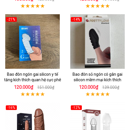
-21%
-14%
Bao đôn ngón gai silicon y tế
Bao đôn sỏ ngón có gân gai
tăng kích thích quan hệ cực phê
silicon mềm mại kích thích
120.000₫
120.000₫
151.000₫
139.000₫
-16%
-12%