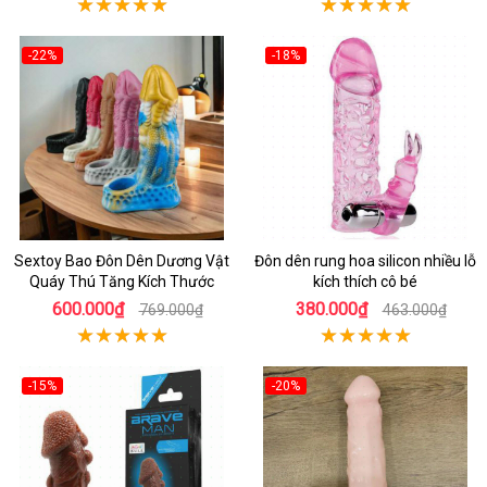
-22%
-18%
Sextoy Bao Đôn Dên Dương Vật
Đôn dên rung hoa silicon nhiều lỗ
Quáy Thú Tăng Kích Thước
kích thích cô bé
600.000₫
380.000₫
769.000₫
463.000₫
-15%
-20%