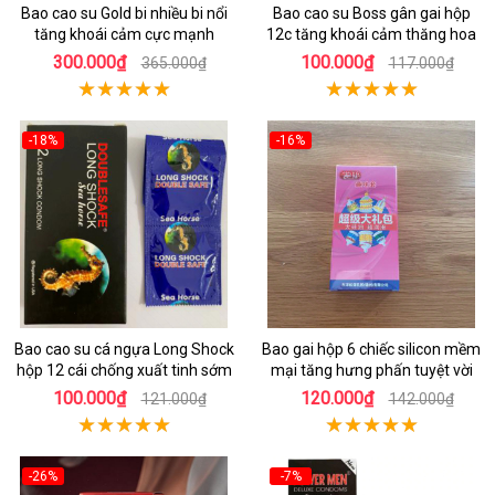
Bao cao su Gold bi nhiều bi nổi
Bao cao su Boss gân gai hộp
tăng khoái cảm cực mạnh
12c tăng khoái cảm thăng hoa
300.000₫
100.000₫
365.000₫
117.000₫
-18%
-16%
Bao cao su cá ngựa Long Shock
Bao gai hộp 6 chiếc silicon mềm
hộp 12 cái chống xuất tinh sớm
mại tăng hưng phấn tuyệt vời
100.000₫
120.000₫
121.000₫
142.000₫
-26%
-7%