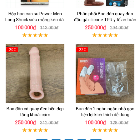
Hộp bao cao su Power Men
Phân phối Bao đôn quay đeo
Long Shock siêu mỏng kéo dài
đầu gà silicone TPR y tế an toàn
thời gian
100.000₫
250.000₫
113.000₫
294.000₫
-20%
-22%
Bao đôn có quay đeo bền đẹp
Bao đôn 2 ngón ngắn nhỏ gọn
tăng khoái cảm
tiện lợi kích thích dễ dùng
250.000₫
100.000₫
312.000₫
128.000₫