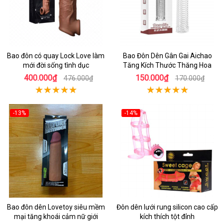
Bao đôn có quay Lock Love làm
Bao Đôn Dên Gân Gai Aichao
mới đời sống tình dục
Tăng Kích Thước Thăng Hoa
400.000₫
150.000₫
476.000₫
170.000₫
-13%
-14%
Bao đôn dên Lovetoy siêu mềm
Đôn dên lưới rung silicon cao cấp
mại tăng khoái cảm nữ giới
kích thích tột đỉnh