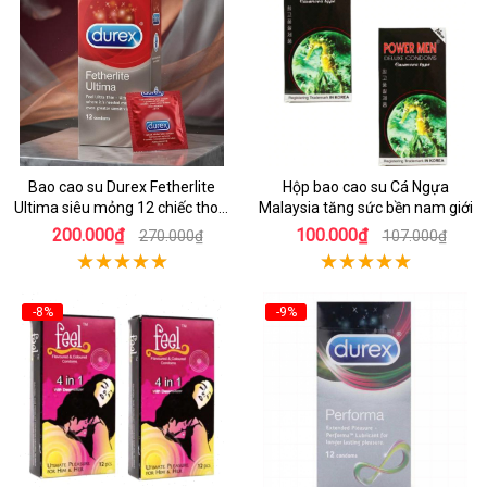
Bao cao su Durex Fetherlite
Hộp bao cao su Cá Ngựa
Ultima siêu mỏng 12 chiếc thoải
Malaysia tăng sức bền nam giới
mái dễ chịu
200.000₫
100.000₫
270.000₫
107.000₫
-8%
-9%