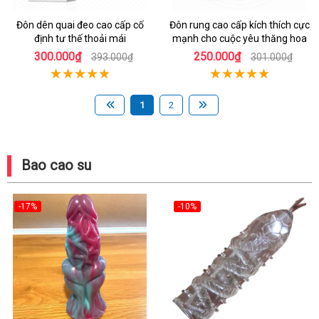
Đôn dên quai đeo cao cấp cố
Đôn rung cao cấp kích thích cực
định tư thế thoải mái
mạnh cho cuộc yêu thăng hoa
300.000₫
250.000₫
393.000₫
301.000₫
1
2
Bao cao su
-17%
-10%