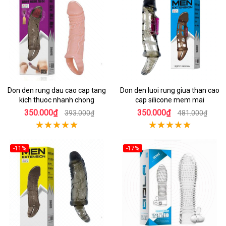
Don den rung dau cao cap tang
Don den luoi rung giua than cao
kich thuoc nhanh chong
cap silicone mem mai
350.000₫
350.000₫
393.000₫
481.000₫
-11%
-17%