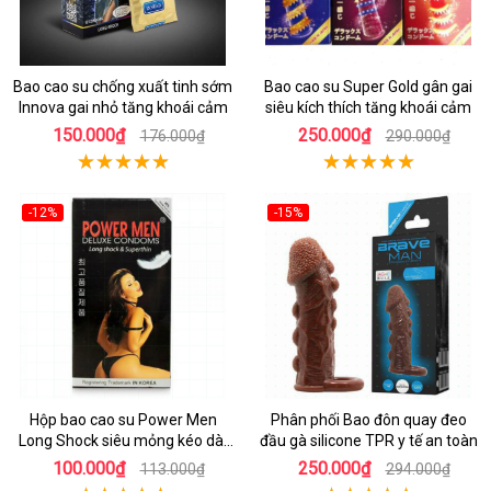
Bao cao su chống xuất tinh sớm
Bao cao su Super Gold gân gai
Innova gai nhỏ tăng khoái cảm
siêu kích thích tăng khoái cảm
150.000₫
250.000₫
176.000₫
290.000₫
-12%
-15%
Hộp bao cao su Power Men
Phân phối Bao đôn quay đeo
Long Shock siêu mỏng kéo dài
đầu gà silicone TPR y tế an toàn
thời gian
100.000₫
250.000₫
113.000₫
294.000₫