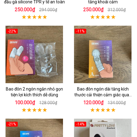
đầu gà silicone TPR y tế an toàn
tăng khoái cảm
250.000₫
250.000₫
294.000₫
312.000₫
-22%
-11%
Bao đôn 2 ngón ngắn nhỏ gọn
Bao đôn ngón dài tăng kích
tiện lợi kích thích dễ dùng
thước cải thiện cảm giác quan
hệ
100.000₫
120.000₫
128.000₫
134.000₫
-21%
-14%