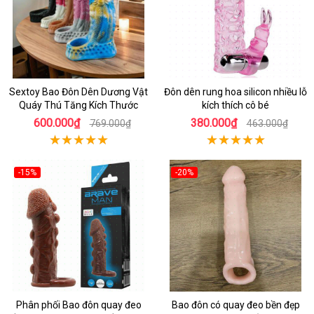
Sextoy Bao Đôn Dên Dương Vật
Đôn dên rung hoa silicon nhiều lỗ
Quáy Thú Tăng Kích Thước
kích thích cô bé
600.000₫
380.000₫
769.000₫
463.000₫
-15%
-20%
Phân phối Bao đôn quay đeo
Bao đôn có quay đeo bền đẹp