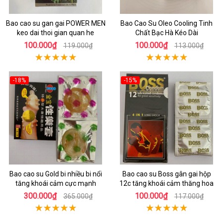
Bao cao su gan gai POWER MEN
Bao Cao Su Oleo Cooling Tinh
keo dai thoi gian quan he
Chất Bạc Hà Kéo Dài
100.000₫
100.000₫
119.000₫
113.000₫
-18%
-15%
Bao cao su Gold bi nhiều bi nổi
Bao cao su Boss gân gai hộp
tăng khoái cảm cực mạnh
12c tăng khoái cảm thăng hoa
300.000₫
100.000₫
365.000₫
117.000₫