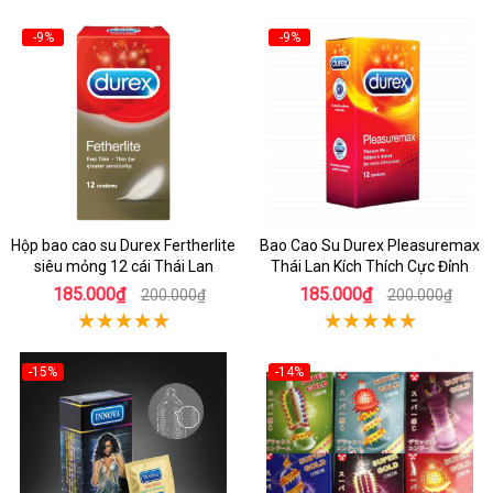
-9%
-9%
Hộp bao cao su Durex Fertherlite
Bao Cao Su Durex Pleasuremax
siêu mỏng 12 cái Thái Lan
Thái Lan Kích Thích Cực Đỉnh
185.000₫
185.000₫
200.000₫
200.000₫
-15%
-14%