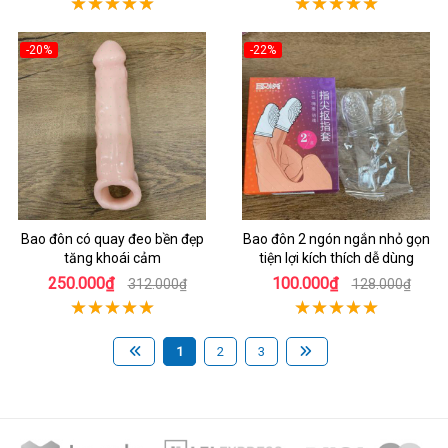
-20%
-22%
Bao đôn có quay đeo bền đẹp
Bao đôn 2 ngón ngắn nhỏ gọn
tăng khoái cảm
tiện lợi kích thích dễ dùng
250.000₫
100.000₫
312.000₫
128.000₫
1
2
3