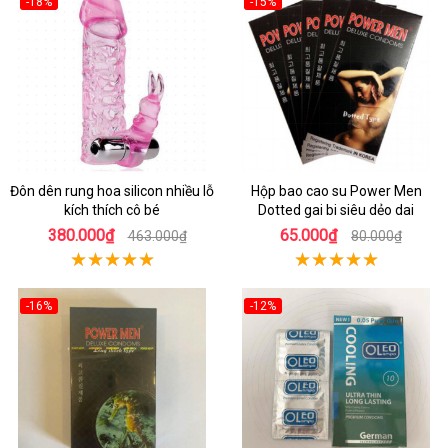
-18%
-15%
Đôn dên rung hoa silicon nhiều lỗ
Hộp bao cao su Power Men
kích thích cô bé
Dotted gai bi siêu dẻo dai
380.000₫
65.000₫
463.000₫
80.000₫
-16%
-12%