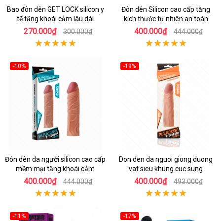
Bao đôn dên GET LOCK silicon y
Đôn dên Silicon cao cấp tăng
tế tăng khoái cảm lâu dài
kích thước tự nhiên an toàn
270.000₫
400.000₫
300.000₫
444.000₫
-10%
-19%
Đôn dên da người silicon cao cấp
Don den da nguoi giong duong
mềm mại tăng khoái cảm
vat sieu khung cuc sung
400.000₫
400.000₫
444.000₫
493.000₫
-11%
-17%