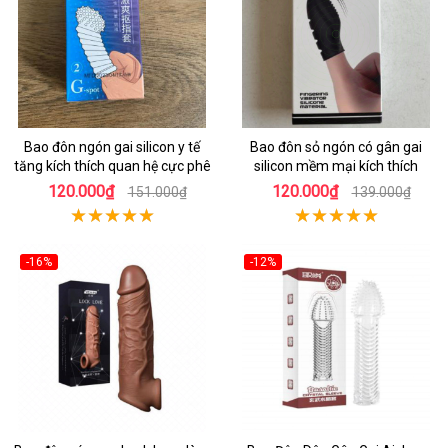
Bao đôn ngón gai silicon y tế
Bao đôn sỏ ngón có gân gai
tăng kích thích quan hệ cực phê
silicon mềm mại kích thích
120.000₫
120.000₫
151.000₫
139.000₫
-16%
-12%