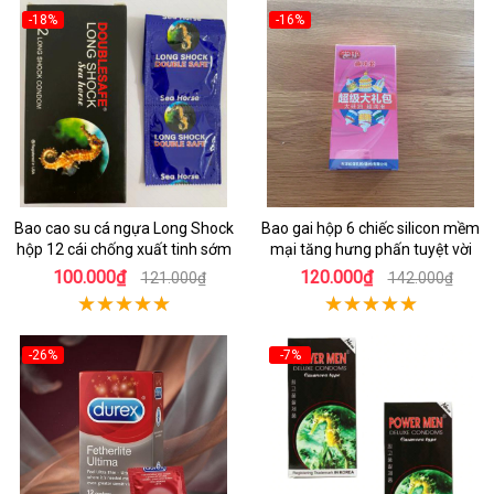
-18%
-16%
Bao cao su cá ngựa Long Shock
Bao gai hộp 6 chiếc silicon mềm
hộp 12 cái chống xuất tinh sớm
mại tăng hưng phấn tuyệt vời
100.000₫
120.000₫
121.000₫
142.000₫
-26%
-7%