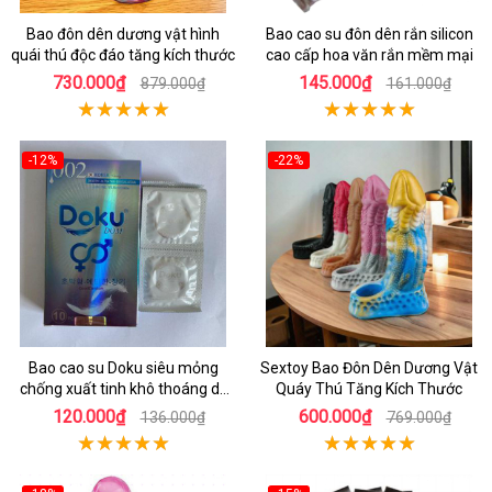
Bao đôn dên dương vật hình
Bao cao su đôn dên rắn silicon
quái thú độc đáo tăng kích thước
cao cấp hoa văn rắn mềm mại
730.000₫
145.000₫
879.000₫
161.000₫
-12%
-22%
Bao cao su Doku siêu mỏng
Sextoy Bao Đôn Dên Dương Vật
chống xuất tinh khô thoáng dễ
Quáy Thú Tăng Kích Thước
chịu
120.000₫
600.000₫
136.000₫
769.000₫