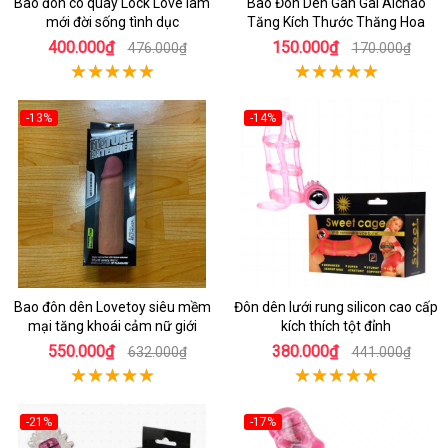
Bao đôn có quay Lock Love làm
Bao Đôn Dên Gân Gai Aichao
mới đời sống tình dục
Tăng Kích Thước Thăng Hoa
400.000₫
150.000₫
476.000₫
170.000₫
-13%
-14%
Bao đôn dên Lovetoy siêu mềm
Đôn dên lưới rung silicon cao cấp
mại tăng khoái cảm nữ giới
kích thích tột đỉnh
550.000₫
380.000₫
632.000₫
441.000₫
-21%
-17%