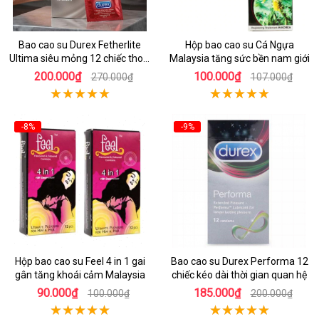
Bao cao su Durex Fetherlite
Hộp bao cao su Cá Ngựa
Ultima siêu mỏng 12 chiếc thoải
Malaysia tăng sức bền nam giới
mái dễ chịu
200.000₫
100.000₫
270.000₫
107.000₫
-8%
-9%
Hộp bao cao su Feel 4 in 1 gai
Bao cao su Durex Performa 12
gân tăng khoái cảm Malaysia
chiếc kéo dài thời gian quan hệ
90.000₫
185.000₫
100.000₫
200.000₫