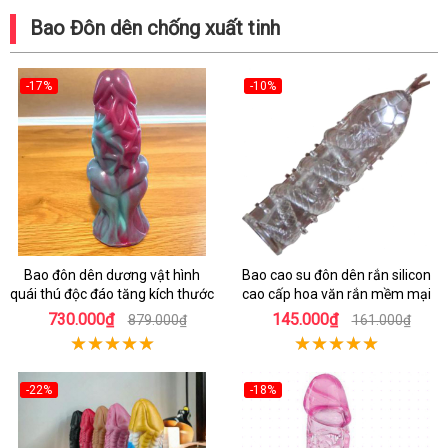
Bao Đôn dên chống xuất tinh
-17%
-10%
Bao đôn dên dương vật hình
Bao cao su đôn dên rắn silicon
quái thú độc đáo tăng kích thước
cao cấp hoa văn rắn mềm mại
730.000₫
145.000₫
879.000₫
161.000₫
-22%
-18%