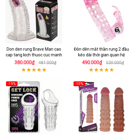
Don den rung Brave Man cao
Đôn dên mắt thần rung 2 đầu
cap tang kich thuoc cuc manh
kéo dài thời gian quan hệ
380.000₫
490.000₫
481.000₫
530.000₫
-19%
-10%