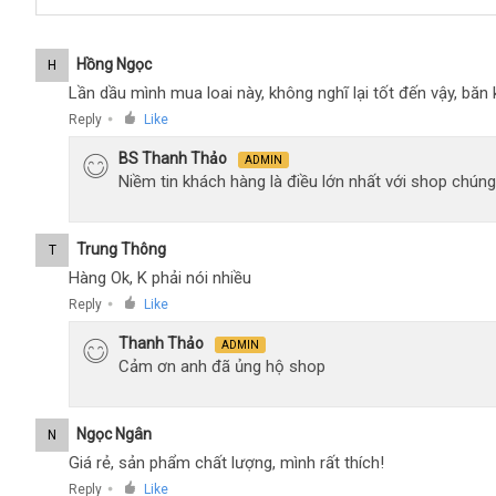
Hồng Ngọc
H
Lần dầu mình mua loai này, không nghĩ lại tốt đến vậy, bă
Reply
Like
●
BS Thanh Thảo
ADMIN
Niềm tin khách hàng là điều lớn nhất với shop chúng
Trung Thông
T
Hàng Ok, K phải nói nhiều
Reply
Like
●
Thanh Thảo
ADMIN
Cảm ơn anh đã ủng hộ shop
Ngọc Ngân
N
Giá rẻ, sản phẩm chất lượng, mình rất thích!
Reply
Like
●