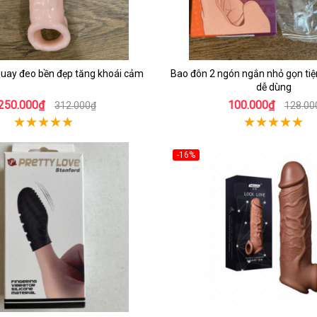
quay đeo bền đẹp tăng khoái cảm
Bao đôn 2 ngón ngắn nhỏ gọn tiện 
dễ dùng
250.000₫
100.000₫
312.000₫
128.00
-16%