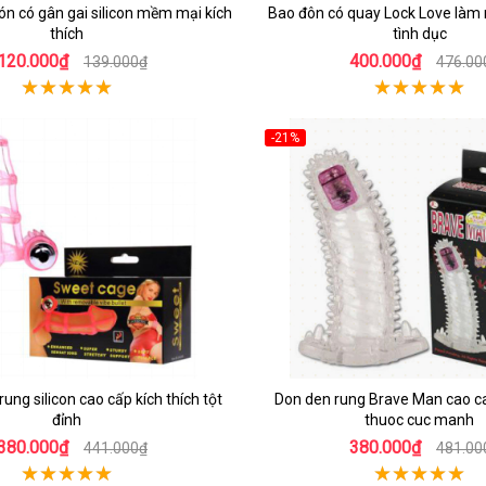
n có gân gai silicon mềm mại kích
Bao đôn có quay Lock Love làm 
thích
tình dục
120.000₫
400.000₫
139.000₫
476.00
-21%
rung silicon cao cấp kích thích tột
Don den rung Brave Man cao ca
đỉnh
thuoc cuc manh
380.000₫
380.000₫
441.000₫
481.00