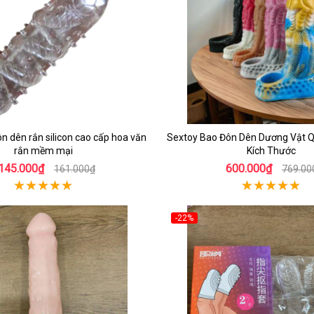
n dên rắn silicon cao cấp hoa văn
Sextoy Bao Đôn Dên Dương Vật 
rắn mềm mại
Kích Thước
145.000₫
600.000₫
161.000₫
769.00
-22%