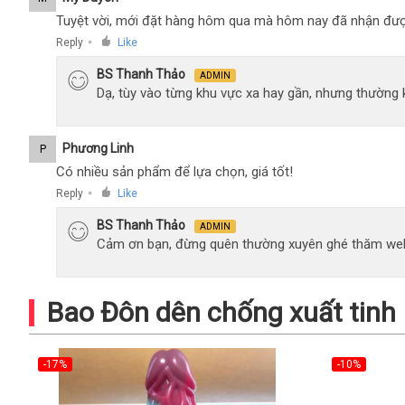
Tuyệt vời, mới đặt hàng hôm qua mà hôm nay đã nhận đượ
Reply
Like
●
BS Thanh Thảo
ADMIN
Dạ, tùy vào từng khu vực xa hay gần, nhưng thường
Phương Linh
P
Có nhiều sản phẩm để lựa chọn, giá tốt!
Reply
Like
●
BS Thanh Thảo
ADMIN
Cảm ơn bạn, đừng quên thường xuyên ghé thăm web
Bao Đôn dên chống xuất tinh
-17%
-10%