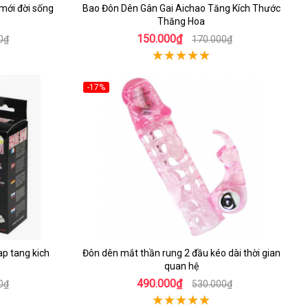
mới đời sống
Bao Đôn Dên Gân Gai Aichao Tăng Kích Thước
Thăng Hoa
150.000₫
0₫
170.000₫
-17%
p tang kich
Đôn dên mắt thần rung 2 đầu kéo dài thời gian
quan hệ
490.000₫
0₫
530.000₫