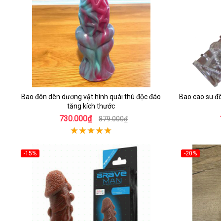
Bao đôn dên dương vật hình quái thú độc đáo
Bao cao su đô
tăng kích thước
730.000₫
879.000₫
-15%
-20%