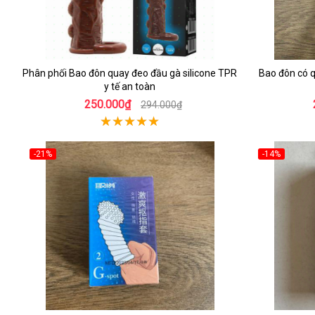
Phân phối Bao đôn quay đeo đầu gà silicone TPR
Bao đôn có 
y tế an toàn
250.000₫
294.000₫
-21%
-14%