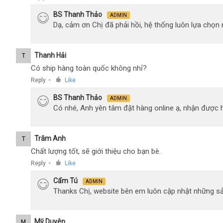
BS Thanh Thảo
ADMIN
Dạ, cảm ơn Chị đã phải hồi, hệ thống luôn lựa chọ
Thanh Hải
T
Có ship hàng toàn quốc không nhỉ?
Reply
Like
●
BS Thanh Thảo
ADMIN
Có nhé, Anh yên tâm đặt hàng online ạ, nhận được h
Trâm Anh
T
Chất lượng tốt, sẽ giới thiệu cho bạn bè.
Reply
Like
●
Cẩm Tú
ADMIN
Thanks Chị, website bên em luôn cập nhật những sả
Mỹ Duyên
M