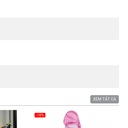
XEM TẤT CẢ
-18%