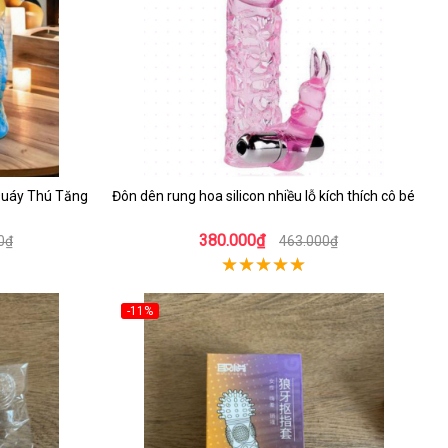
Quáy Thú Tăng
Đôn dên rung hoa silicon nhiều lỗ kích thích cô bé
380.000₫
0₫
463.000₫
-11%