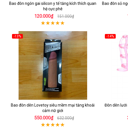
Bao đôn ngón gai silicon y tế tăng kích thích quan
Bao đôn sỏ ngó
hệ cực phê
120.000₫
151.000₫
-13%
-14%
Bao đôn dên Lovetoy siêu mềm mại tăng khoái
Đôn dên lưới 
cảm nữ giới
550.000₫
632.000₫