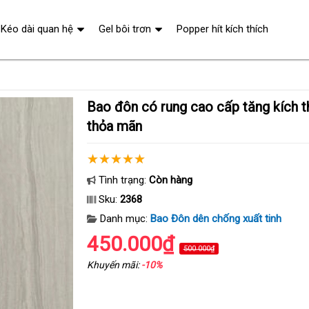
Kéo dài quan hệ
Gel bôi trơn
Popper hít kích thích
Bao đôn có rung cao cấp tăng kích thước làm chồng
thỏa mãn
Tình trạng:
Còn hàng
Sku:
2368
Danh mục:
Bao Đôn dên chống xuất tinh
450.000₫
500.000₫
Khuyến mãi:
-10%