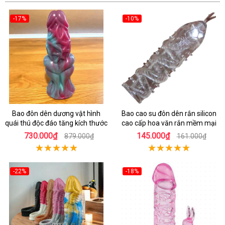
-17%
-10%
Bao đôn dên dương vật hình
Bao cao su đôn dên rắn silicon
quái thú độc đáo tăng kích thước
cao cấp hoa văn rắn mềm mại
730.000₫
145.000₫
879.000₫
161.000₫
-22%
-18%