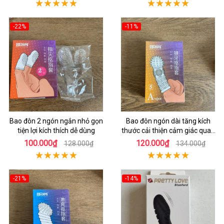
-22%
-11%
Bao đôn 2 ngón ngắn nhỏ gọn
Bao đôn ngón dài tăng kích
tiện lợi kích thích dễ dùng
thước cải thiện cảm giác quan
hệ
100.000₫
120.000₫
128.000₫
134.000₫
-21%
-14%