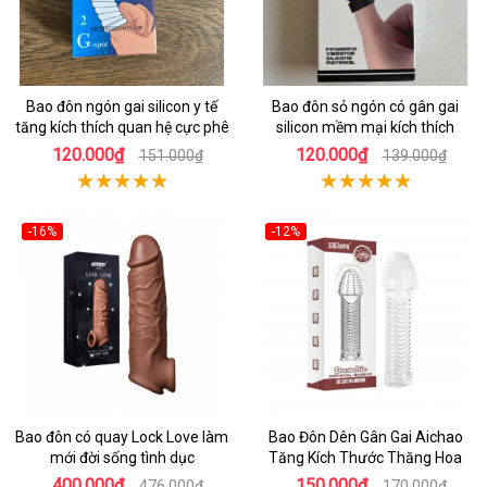
Bao đôn ngón gai silicon y tế
Bao đôn sỏ ngón có gân gai
tăng kích thích quan hệ cực phê
silicon mềm mại kích thích
120.000₫
120.000₫
151.000₫
139.000₫
-16%
-12%
Bao đôn có quay Lock Love làm
Bao Đôn Dên Gân Gai Aichao
mới đời sống tình dục
Tăng Kích Thước Thăng Hoa
400.000₫
150.000₫
476.000₫
170.000₫