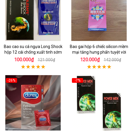
Bao cao su cá ngựa Long Shock
Bao gai hộp 6 chiếc silicon mềm
hộp 12 cái chống xuất tinh sớm
mại tăng hưng phấn tuyệt vời
100.000₫
120.000₫
121.000₫
142.000₫
-26%
-7%