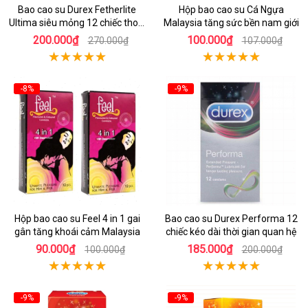
Bao cao su Durex Fetherlite
Hộp bao cao su Cá Ngựa
Ultima siêu mỏng 12 chiếc thoải
Malaysia tăng sức bền nam giới
mái dễ chịu
200.000₫
100.000₫
270.000₫
107.000₫
-8%
-9%
Hộp bao cao su Feel 4 in 1 gai
Bao cao su Durex Performa 12
gân tăng khoái cảm Malaysia
chiếc kéo dài thời gian quan hệ
90.000₫
185.000₫
100.000₫
200.000₫
-9%
-9%