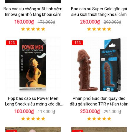
Bao cao su chống xuất tinh sớm
Bao cao su Super Gold gân gai
Innova gai nhỏ tăng khoái cảm
siêu kích thích tăng khoái cảm
150.000₫
250.000₫
176.000₫
290.000₫
-12%
-15%
Hộp bao cao su Power Men
Phân phối Bao đôn quay đeo
Long Shock siêu mỏng kéo dài
đầu gà silicone TPR y tế an toàn
thời gian
100.000₫
250.000₫
113.000₫
294.000₫