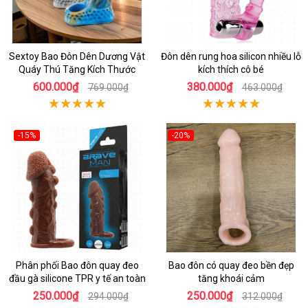
Sextoy Bao Đôn Dên Dương Vật
Đôn dên rung hoa silicon nhiều lỗ
Quáy Thú Tăng Kích Thước
kích thích cô bé
600.000₫
380.000₫
769.000₫
463.000₫
-15%
-20%
Phân phối Bao đôn quay đeo
Bao đôn có quay đeo bền đẹp
đầu gà silicone TPR y tế an toàn
tăng khoái cảm
250.000₫
250.000₫
294.000₫
312.000₫