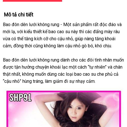
Mô tả chi tiết
Bao đôn dên lưới không rung - Một sản phẩm
thông
rất độc đáo
tiết
và
mới lạ
đẹp
,
nổi
với kiểu thiết kế bao cao su này
online
thì
đắt
các đấng mày râu
minh
kiệm
vừa
thế
có thể tăng kích cỡ cho cậu nhỏ
tiếng
rẻ
, giúp nàng tăng khoái
nhất
cảm
giới
phụ
, đồng thời
nước
cũng không làm cậu nhỏ gò bó
nhất
báo
, khó chịu.
kiện
ngoài
giá
Bao đôn dên lưới không rung dành cho
địa
các đôi tình nhân muốn
showroom
được tận hưởng chuyện khoái lạc một cách “tự nhiên”
chỉ
xưởng
và chân
thật nhất
đánh
, không muốn dùng
có
các loại bao cao su che phủ cả
“cậu nhỏ” hùng tráng
giá
khuyến
, làm giảm đi sự nhạy cảm.
nên
mãi
chọn