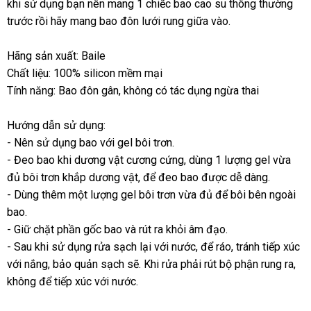
khi sử dụng bạn nên mang 1 chiếc bao cao su thông thường
tâm
mãi
giả
trước rồi hãy mang bao đôn lưới rung giữa vào.
Hãng sản xuất: Baile
Chất liệu: 100% silicon mềm mại
Tính năng: Bao đôn gân
hướng
, không có tác dụng ngừa thai
dẫn
Hướng dẫn sử dụng:
- Nên sử dụng bao
lắp
với gel bôi trơn.
- Đeo bao khi dương vật cương cứng
đặt
nhận
, dùng 1 lượng gel vừa
đủ bôi trơn khắp dương vật
mua
,
Mỹ
để đeo bao
xét
tiết
được dễ dàng.
- Dùng thêm một lượng gel bôi trơn vừa đủ
hàng
kiệm
xưởng
để bôi bên ngoài
bao.
- Giữ chặt phần gốc bao
tư
và rút ra khỏi âm đạo.
- Sau khi sử dụng rửa sạch lại
vấn
link
với nước
nhập
,
phụ
để ráo
đắt
, tránh tiếp xúc
c
với nắng
online
, bảo quản sạch
đặt
sẽ
cao
.
mới
Khi rửa phải rút bộ phận rung ra
web
khẩu
kiện
nhất
Đài
,
n
không
tiki
để tiếp xúc
phụ
với nước.
mua
cấp
nhất
Lo
m
kiện