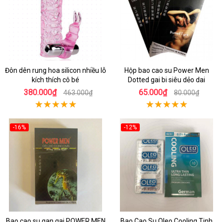
Đôn dên rung hoa silicon nhiều lỗ
Hộp bao cao su Power Men
kích thích cô bé
Dotted gai bi siêu dẻo dai
380.000₫
65.000₫
463.000₫
80.000₫
-16%
-12%
Bao cao su gan gai POWER MEN
Bao Cao Su Oleo Cooling Tinh