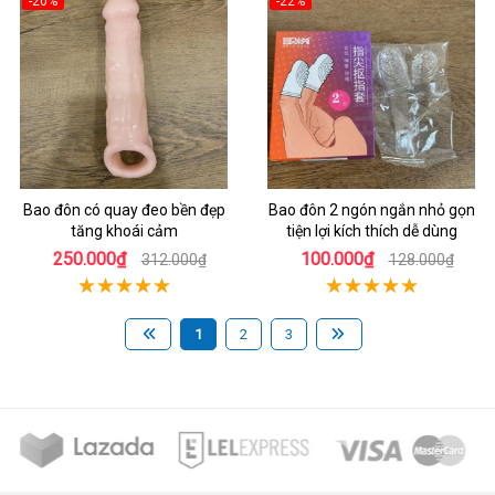
-20%
-22%
Bao đôn có quay đeo bền đẹp
Bao đôn 2 ngón ngắn nhỏ gọn
tăng khoái cảm
tiện lợi kích thích dễ dùng
250.000₫
100.000₫
312.000₫
128.000₫
1
2
3