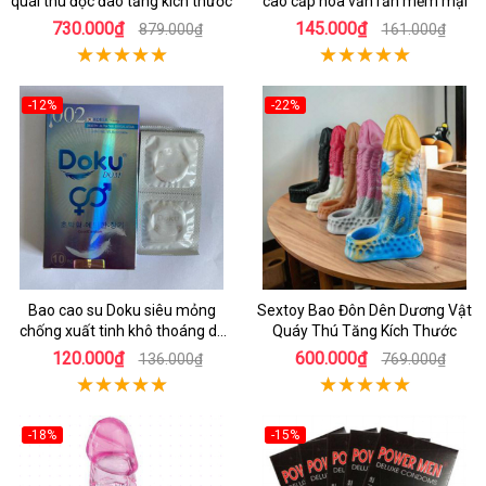
quái thú độc đáo tăng kích thước
cao cấp hoa văn rắn mềm mại
730.000₫
145.000₫
879.000₫
161.000₫
-12%
-22%
Bao cao su Doku siêu mỏng
Sextoy Bao Đôn Dên Dương Vật
chống xuất tinh khô thoáng dễ
Quáy Thú Tăng Kích Thước
chịu
120.000₫
600.000₫
136.000₫
769.000₫
-18%
-15%