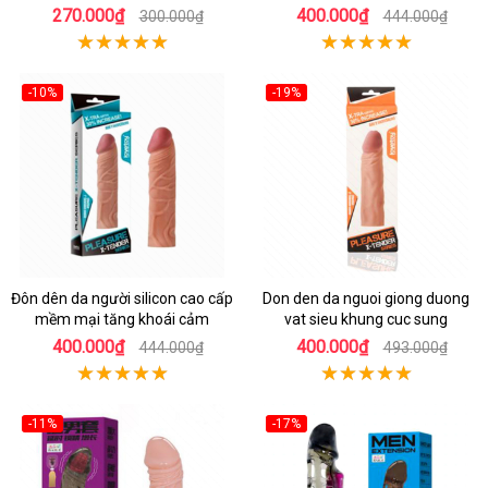
270.000₫
400.000₫
300.000₫
444.000₫
-10%
-19%
Đôn dên da người silicon cao cấp
Don den da nguoi giong duong
mềm mại tăng khoái cảm
vat sieu khung cuc sung
400.000₫
400.000₫
444.000₫
493.000₫
-11%
-17%