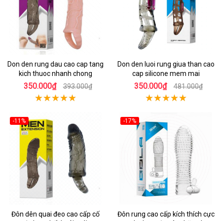
Don den rung dau cao cap tang
Don den luoi rung giua than cao
kich thuoc nhanh chong
cap silicone mem mai
350.000₫
350.000₫
393.000₫
481.000₫
-11%
-17%
Đôn dên quai đeo cao cấp cố
Đôn rung cao cấp kích thích cực