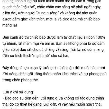
showroom
của cậu nhỏ cùng sự kích thích mãnh mẽ cả
nơi
sử
khẩu
lắp
các đường gân
quanh thân "cậu bé"
giá
, chắc chắn
khuyến
các nàng
dụng
sử
sẽ phải ngất ngây
đặt
Đài
,
điên dại
tận
, ưỡn người “sung sướng”
rẻ
mãi
tại
và không thể nào quên
dụng
dịch
Loan
được cảm giác kích thích
nơi
xưởng
, mới lạ
hỗ
và độc đáo
nhà
địa
mà chiếc bao
vụ
mang lại.
trợ
chỉ
tham
Bên cạnh đó
dễ
thì chiếc bao
Pháp
được làm từ chất liệu silicon 100%
khảo
tự nhiên
to
,
kiểm
rất mềm mại
dàng
dịch
và êm ái
đăng
. Bạn
voucher
sẽ không phải lo sợ cảm
giác
mua
sẽ bị đau rát cho cả chàng
tra
vụ
ký
nhanh
và nàng
chiết
. Trái lại nó còn mang
đến sự kích thích “mạnh mẽ” cho cả hai.
sắm
nhất
khấu
Đây đúng là lựa chọn lý tưởng cho
đổi
các cặp đôi muốn làm mới
đời sống chăn gối
khuyến
, tăng thêm phần kích thích
trả
tổng
và sự phong phú
trong chốn phòng the.
mãi
hợp
Lưu ý khi sử dụng:
- Bao cao su đôn dên lưới rung giữa không có tác dụng tránh
thai do có thiết kế dạng lưới gân
trung
, vì vậy
khuyến
nếu muốn ngừa thai
hàn
,