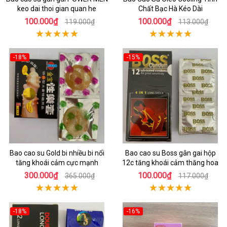
keo dai thoi gian quan he
Chất Bạc Hà Kéo Dài
100.000₫
100.000₫
119.000₫
113.000₫
-18%
-15%
Bao cao su Gold bi nhiều bi nổi
Bao cao su Boss gân gai hộp
tăng khoái cảm cực mạnh
12c tăng khoái cảm thăng hoa
300.000₫
100.000₫
365.000₫
117.000₫
-18%
-16%