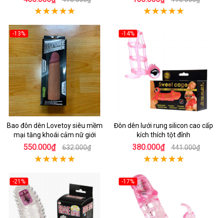
-13%
-14%
Bao đôn dên Lovetoy siêu mềm
Đôn dên lưới rung silicon cao cấp
mại tăng khoái cảm nữ giới
kích thích tột đỉnh
550.000₫
380.000₫
632.000₫
441.000₫
-21%
-17%