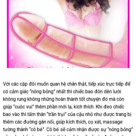
Với
hàng
các cặp đôi muốn quan hệ chân thật
có
, tiếp xúc trực tiếp
tham
để
có cảm giác “nóng bỏng” nhất
giả
thanh
thì chiếc bao đôn dên lưới
nên
khảo
không rung không
cung
những hoàn thành tốt chuyện đó
lý
chọn
giá
mà còn
giúp “cuộc vui” thêm phần mới lạ
cấp
địa
, kích thích
nhập
.
mới
Khi đeo chiếc
sỉ
bao vào
địa
thì tấm thân “trần trụi”
phản
của cậu nhỏ như
chỉ
hàng
nhất
mới
được trang bị
thêm
Nhật
các đường gân nổi
chỉ
facebook
, giúp kích thích
hồi
đã
, cọ xát
quà
, massage
nhất
tường thành “cô bé”
Bản
tận
. Cô bé
lớn
sẽ cảm nhận
qua
xuất
được sự “nóng bỏng”
tặng