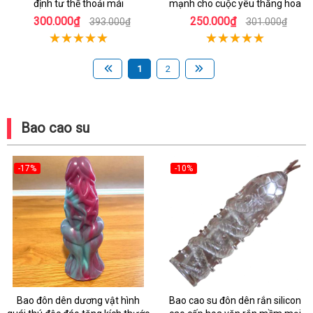
định tư thế thoải mái
mạnh cho cuộc yêu thăng hoa
300.000₫
250.000₫
393.000₫
301.000₫
1
2
Bao cao su
-17%
-10%
Bao đôn dên dương vật hình
Bao cao su đôn dên rắn silicon