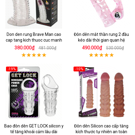
Don den rung Brave Man cao
Đôn dên mắt thần rung 2 đầu
cap tang kich thuoc cuc manh
kéo dài thời gian quan hệ
380.000₫
490.000₫
481.000₫
530.000₫
-19%
-10%
Bao đôn dên GET LOCK silicon y
Đôn dên Silicon cao cấp tăng
tế tăng khoái cảm lâu dài
kích thước tự nhiên an toàn