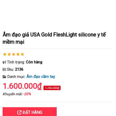
Âm đạo giả USA Gold FleshLight silicone y tế
mềm mại
Tình trạng:
Còn hàng
Sku:
2136
Danh mục:
Âm đạo cầm tay
1.600.000₫
1.750.000₫
Khuyến mãi:
-20%
ĐẶT HÀNG