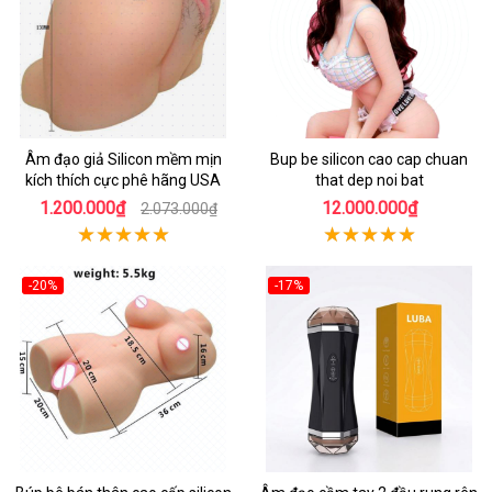
Âm đạo giả Silicon mềm mịn
Bup be silicon cao cap chuan
kích thích cực phê hãng USA
that dep noi bat
1.200.000₫
12.000.000₫
2.073.000₫
-20%
-17%