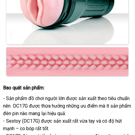
Bao quát sản phẩm:
- Sản phẩm đồ chơi người lớn
hàng
được sản xuất theo tiêu chuẩn
nên DC17G
kiểm
được thừa hưởng
nhái
phân
những ưu điểm
siêu
mà ít sản phẩm
đèn pin nào mang lại hiệu quả:
tra
phối
thị
- Sextoy (DC17G)
nhập
được sản xuất
Lazada
rất vừa tay
mua
và có độ hút
mạnh – co bóp
rẻ
rất tốt.
khẩu
hàng