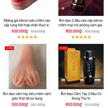
Miệng giả silicon siêu mềm cao
Âm đạo 2 đầu cao cấp silicon
cấp rung tích hợp chân thực dễ
mềm mại mô phỏng cảm giác
dùng
thật
600.000₫
800.000₫
650.000₫
930.000₫
-14%
-13%
Âm đạo cầm tay siêu mềm cảm
Âm Đạo Cầm Tay 2 Đầu Có
giác thật dễ sử dụng
Rung Thú Vị
500.000₫
800.000₫
581.000₫
919.000₫