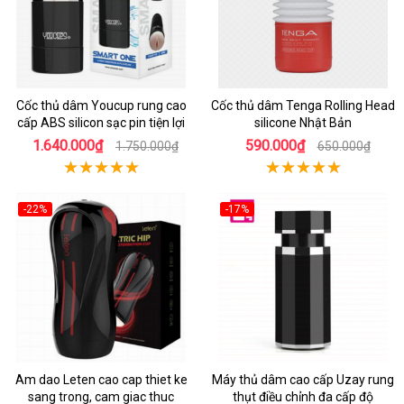
Cốc thủ dâm Youcup rung cao
Cốc thủ dâm Tenga Rolling Head
cấp ABS silicon sạc pin tiện lợi
silicone Nhật Bản
1.640.000₫
590.000₫
1.750.000₫
650.000₫
-22%
-17%
Am dao Leten cao cap thiet ke
Máy thủ dâm cao cấp Uzay rung
sang trong, cam giac thuc
thụt điều chỉnh đa cấp độ