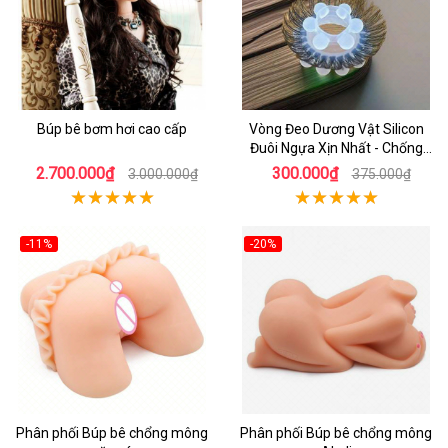
Búp bê bơm hơi cao cấp
Vòng Đeo Dương Vật Silicon
Đuôi Ngựa Xịn Nhất - Chống
Xuất Tinh Sớm
2.700.000₫
300.000₫
3.000.000₫
375.000₫
-11%
-20%
Phân phối Búp bê chổng mông
Phân phối Búp bê chổng mông