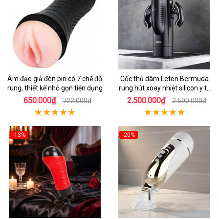
Âm đạo giả đèn pin có 7 chế độ
Cốc thủ dâm Leten Bermuda
rung, thiết kế nhỏ gọn tiện dụng
rung hút xoay nhiệt silicon y tế
mới nhất
650.000₫
2.500.000₫
722.000₫
2.500.000₫
-13%
-20%