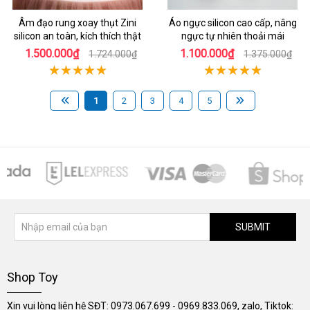
Âm đạo rung xoay thụt Zini
Áo ngực silicon cao cấp, nâng
silicon an toàn, kích thích thật
ngực tự nhiên thoải mái
1.500.000₫
1.100.000₫
1.724.000₫
1.375.000₫
1
2
3
4
5
SUBMIT
Shop Toy
Xin vui lòng liên hệ SĐT: 0973.067.699 - 0969.833.069, zalo, Tiktok: