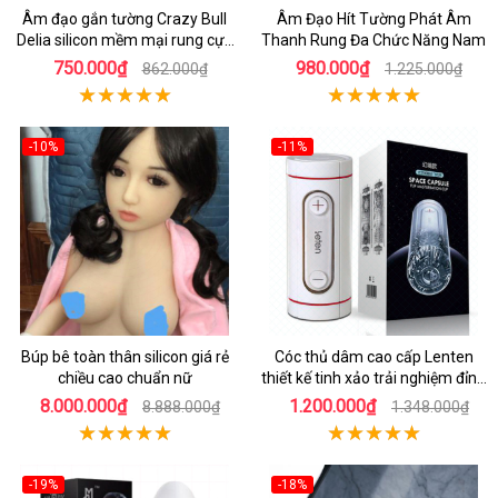
Âm đạo gắn tường Crazy Bull
Âm Đạo Hít Tường Phát Âm
Delia silicon mềm mại rung cực
Thanh Rung Đa Chức Năng Nam
đã
750.000₫
980.000₫
862.000₫
1.225.000₫
-10%
-11%
Búp bê toàn thân silicon giá rẻ
Cóc thủ dâm cao cấp Lenten
chiều cao chuẩn nữ
thiết kế tinh xảo trải nghiệm đỉnh
cao
8.000.000₫
1.200.000₫
8.888.000₫
1.348.000₫
-19%
-18%