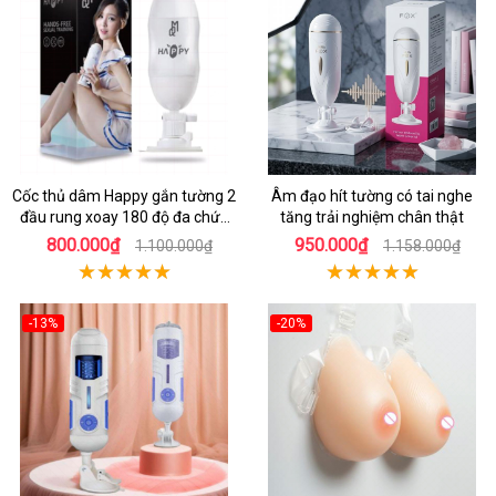
Cốc thủ dâm Happy gắn tường 2
Âm đạo hít tường có tai nghe
đầu rung xoay 180 độ đa chức
tăng trải nghiệm chân thật
năng
800.000₫
950.000₫
1.100.000₫
1.158.000₫
-13%
-20%