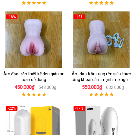
-18%
-13%
Âm đạo trần thiết kế đơn giản an
Âm đạo trần rung rên siêu thực
toàn dễ dùng
tăng khoái cảm mạnh mẽ người
dùng
450.000₫
550.000₫
548.000₫
632.000₫
-22%
-17%