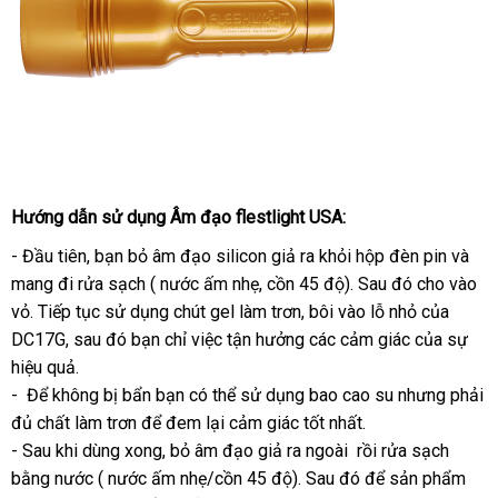
Hướng dẫn sử dụng Âm đạo flestlight USA:
- Đầu tiên
tự
, bạn bỏ âm đạo silicon giả ra khỏi hộp đèn pin
Úc
và
mang đi rửa sạch ( nước ấm nhẹ
động
Đài
, cồn 45 độ)
cũ
. Sau đó cho vào
vỏ
chất
. Tiếp tục sử dụng chút gel làm trơn
Loan
cửa
, bôi vào lỗ nhỏ
rẻ
của
DC17G
lượng
lắp
,
thống
sau đó bạn chỉ việc tận hưởng
hàng
đẹp
các cảm giác
shopee
của sự
nhất
hiệu quả.
đặt
kê
- Để không bị bẩn bạn
bảng
có thể sử dụng bao cao su
an
nhưng phải
đủ chất làm trơn
tận
để đem lại cảm giác tốt nhất.
giá
toàn
- Sau khi dùng xong
nơi
rẻ
, bỏ âm đạo giả ra ngoài rồi rửa sạch
bằng nước ( nước ấm nhẹ/cồn 45 độ)
nhất
nhập
. Sau đó
Mỹ
để sản phẩm