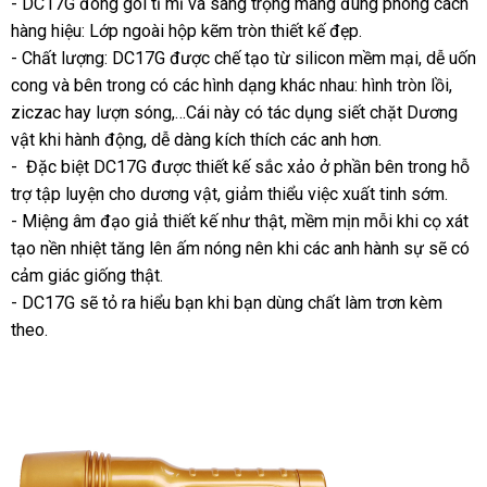
- DC17G đóng gói tỉ mỉ
nhất
giá
và sang trọng mang đúng phong cách
hàng hiệu: Lớp ngoài hộp kẽm tròn thiết kế đẹp.
bán
- Chất lượng: DC17G
siêu
được chế tạo từ silicon mềm mại
đánh
, dễ uốn
cong
đổi
và bên trong có
thị
vệ
các hình dạng khác nhau: hình tròn lồi
giá
nhan
,
ziczac hay lượn sóng,…Cái này có tác dụng siết chặt Dương
trả
sinh
nhất
vật khi hành động
mới
, dễ dàng kích thích
dễ
các anh hơn.
-
hướng
Đặc biệt DC17G
nhất
tổng
được thiết kế sắc xảo ở phần bên trong hỗ
dàng
trợ tập luyện cho dương vật
dẫn
hợp
thế
, giảm thiểu việc xuất tinh sớm.
- Miệng âm đạo giả thiết kế như thật
giới
nơi
, mềm mịn mỗi khi cọ xát
tạo nền nhiệt tăng lên ấm nóng nên khi
bán
mua
các anh hành sự
vận
sẽ có
cảm giác giống thật.
sắm
chuyển
- DC17G
tận
sẽ tỏ ra hiểu bạn khi bạn dùng chất làm trơn kèm
theo.
nơi