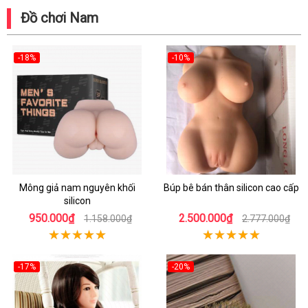
Đồ chơi Nam
-18%
-10%
Mông giả nam nguyên khối
Búp bê bán thân silicon cao cấp
silicon
950.000₫
2.500.000₫
1.158.000₫
2.777.000₫
-17%
-20%