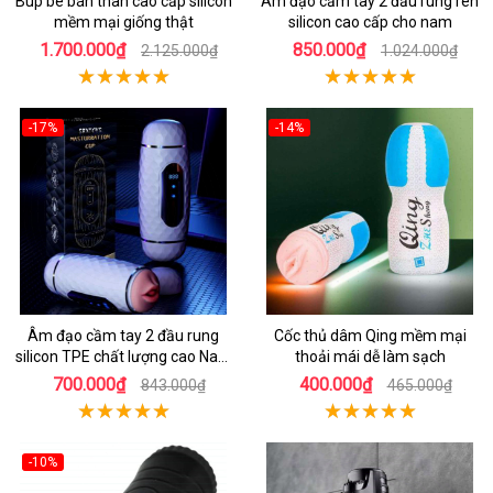
Búp bê bán thân cao cấp silicon
Âm đạo cầm tay 2 đầu rung rên
mềm mại giống thật
silicon cao cấp cho nam
1.700.000₫
850.000₫
2.125.000₫
1.024.000₫
-17%
-14%
Âm đạo cầm tay 2 đầu rung
Cốc thủ dâm Qing mềm mại
silicon TPE chất lượng cao Nam
thoải mái dễ làm sạch
giới
700.000₫
400.000₫
843.000₫
465.000₫
-10%