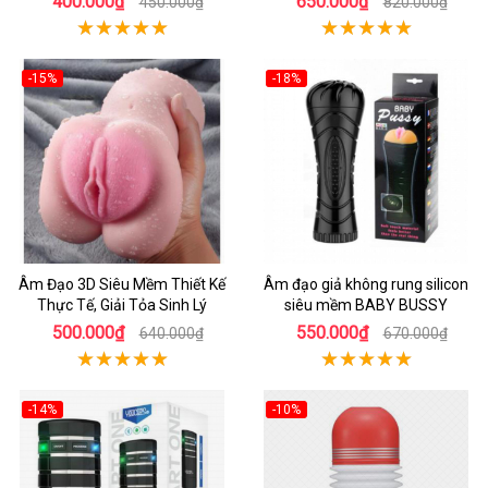
400.000₫
650.000₫
450.000₫
820.000₫
-15%
-18%
Âm Đạo 3D Siêu Mềm Thiết Kế
Âm đạo giả không rung silicon
Thực Tế, Giải Tỏa Sinh Lý
siêu mềm BABY BUSSY
500.000₫
550.000₫
640.000₫
670.000₫
-14%
-10%