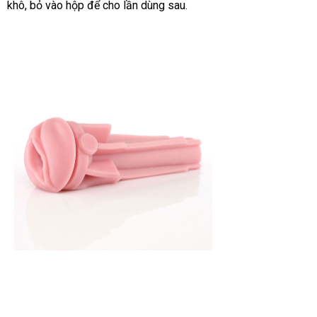
khô
sửa
, bỏ vào hộp
gần
để cho lần dùng sau.
hàng
chữa
nhất