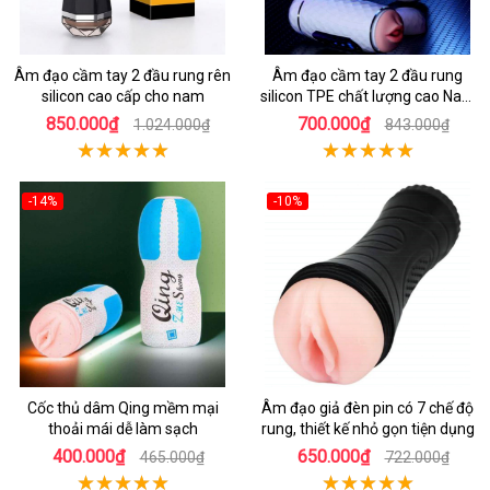
Âm đạo cầm tay 2 đầu rung rên
Âm đạo cầm tay 2 đầu rung
silicon cao cấp cho nam
silicon TPE chất lượng cao Nam
giới
850.000₫
700.000₫
1.024.000₫
843.000₫
-14%
-10%
Cốc thủ dâm Qing mềm mại
Âm đạo giả đèn pin có 7 chế độ
thoải mái dễ làm sạch
rung, thiết kế nhỏ gọn tiện dụng
400.000₫
650.000₫
465.000₫
722.000₫