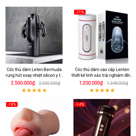
-11%
Cốc thủ dâm Leten Bermuda
Cóc thủ dâm cao cấp Lenten
rung hút xoay nhiệt silicon y tế
thiết kế tinh xảo trải nghiệm đỉnh
mới nhất
cao
2.500.000₫
1.200.000₫
2.500.000₫
1.348.000₫
-18%
-14%