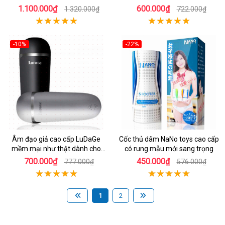
1.100.000₫
600.000₫
1.320.000₫
722.000₫
-10%
-22%
Âm đạo giả cao cấp LuDaGe
Cốc thủ dâm NaNo toys cao cấp
mềm mại như thật dành cho
có rung mẫu mới sang trọng
nam giới
700.000₫
450.000₫
777.000₫
576.000₫
1
2