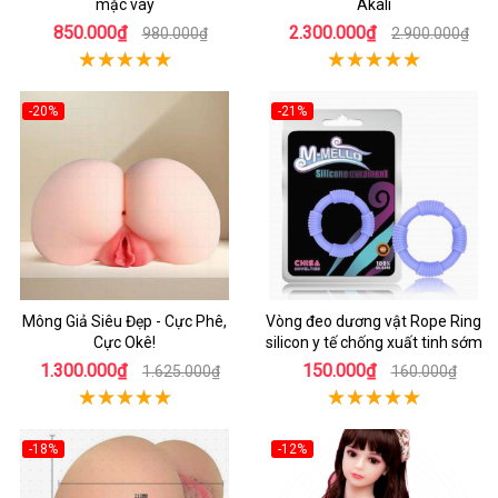
mặc váy
Akali
850.000₫
2.300.000₫
980.000₫
2.900.000₫
-20%
-21%
Mông Giả Siêu Đẹp - Cực Phê,
Vòng đeo dương vật Rope Ring
Cực Okê!
silicon y tế chống xuất tinh sớm
1.300.000₫
150.000₫
1.625.000₫
160.000₫
-18%
-12%